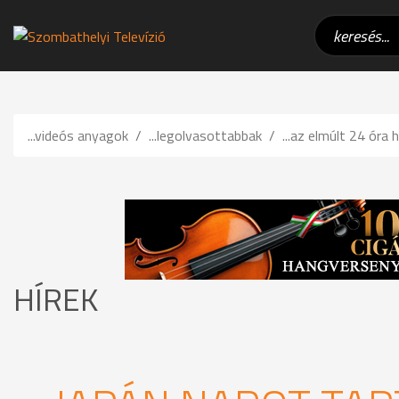
...videós anyagok
...legolvasottabbak
...az elmúlt 24 óra h
HÍREK