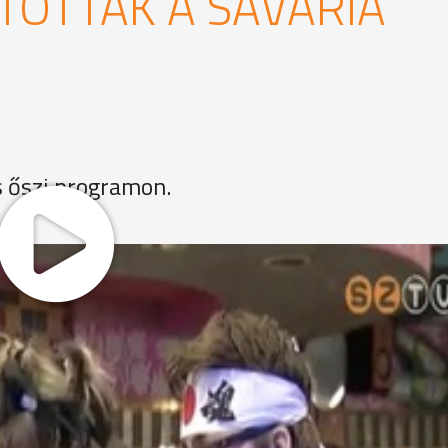
TOTTAK A SAVARIA
s őszi programon.
 került sor, lehetett origamit készíteni, felpróbálni a
hi-t, csodálkoztak rá a bonsaiokra, és nézték meg a tárlókba