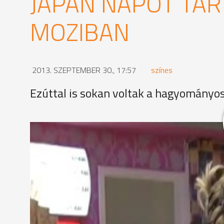
JAPÁN NAPOT TAR
MOZIBAN
2013. SZEPTEMBER 30., 17:57
színes
Ezúttal is sokan voltak a hagyományo
A Japán Napon látványos harcművészeti bemutatókra
tradícionális japán viseleteket. Sokan kósoltak sus
elhelyezett japán kardokat.
MEGOSZTÁS