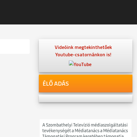
Videóink megtekinthetőek
Youtube-csatornánkon is!
ÉLŐ ADÁS