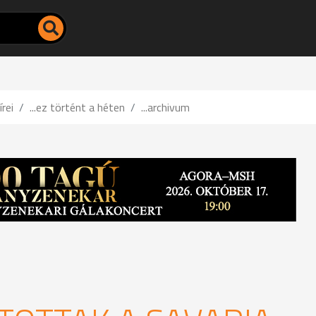
írei
...ez történt a héten
...archivum