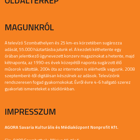
OLDALTÉRKÉP
MAGUNKRÓL
A televízó Szombathelyen és 25 km-es körzetében sugározza
adását, 55.000 háztartásba jutunk el. A kezdeti kéthetente egy
órában jelentkező úgynevezett konzerv magazinokat a hetente, majd
kétnaponta, az 1990-es évek közepétől naponta sugárzott élő
műsorok váltották. 2004 óta az interneten is elérhetők vagyunk. 2008
szeptemberé-től digitálisan készülnek az adások. Televíziónk
rendszeresen fogad gyakornokokat. Évről évre 4-6 hallgató szerez
gyakorlati ismereteket a stúdiónkban.
IMPRESSZUM
AGORA Savaria Kulturális és Médiaközpont Nonprofit Kft.