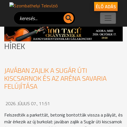
ÉLŐ ADÁS
HÍREK
JAVÁBAN ZAJLIK A SUGÁR ÚTI
KISCSARNOK ÉS AZ ARÉNA SAVARIA
FELÚJÍTÁSA
2026. JÚLIUS 07., 11:51
Felszedték a parkettát, betonig bontották vissza a pályát, és
már érkezik az új burkolat: javában zajlik a Sugár úti kiscsarnok