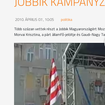
JOBBIK KAMPÁNY
2010. ÁPRILIS 07., 10:05
politika
Több százan vettek részt a Jobbik Magyarországért Moz
Morvai Krisztina, a párt államfő-jelöltje és Gaudi-Nagy Ta
A kampányzáró rendezvényen elsőként a megyei ké
Péter kiemelte, az őket ért támadások ellenére ne
feladatokhoz is. Ez nem egy választás, hanem a vál
köszöntő beszédében. Úgy fogalmazott: évek óta já
míg eddig rosszkedvűek voltak, most tele vannak r
"Visszatért a remény, visszajött az a hit, hogy vissz
Hozzátette: a pártok nem arról beszélnek, hogy m
gyűlöletkampányt folytatnak a Jobbik ellen, és ne
hagyni, hogy kizsákmányolják az országot.