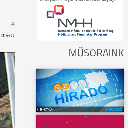
szt vett
MŰSORAINK
ssa
rcán,
ogja