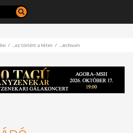
írei
...ez történt a héten
...archivum