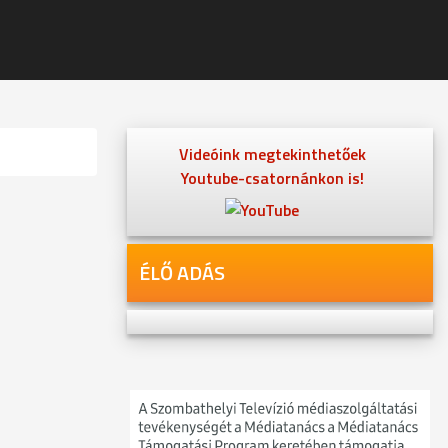
Videóink megtekinthetőek
Youtube-csatornánkon is!
ÉLŐ ADÁS