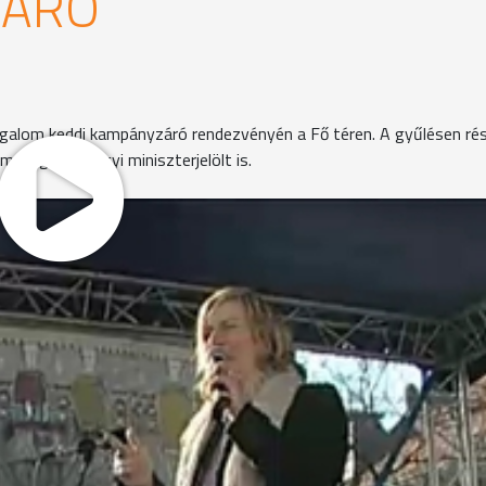
ZÁRÓ
galom keddi kampányzáró rendezvényén a Fő téren. A gyűlésen ré
más igazságügyi miniszterjelölt is.
pviselőjelöltek mondtak köszönetet támogatóiknak. Bala
m törtek meg, készen állnak a választásokra, felnőttek a
asztás - mondta Morvai Krisztina a Jobbik államfő-jelöltje
rja az országot, és nagy változást vett észre az emberek a
eménnyel, készek a változásra.
a tudjuk venni a hazánkat azoktól, akik túszul ejtették."
it tennének, ha megnyernék a választásokat, hanem
m az emberek érdekeit nézik. Hangsúlyozta: a Jobbik nem f