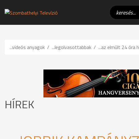
...videós anyagok
...legolvasottabbak
...az elmúlt 24 óra h
HÍREK