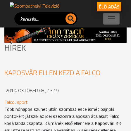
ÉLŐ ADÁS
HÍREK
KAPOSVÁR ELLEN KEZD A FALCO
2010. OKTÓBER 08., 13:19
Falco
,
sport
Több hónapos szünet után szombat este ismét bajnoki
pontokért játszik az idei szezonra alaposan átalakult Falco
kosárlabda csapata. Kálmánék első ellenfele a Kaposvári KK
együttese lesz az Aréna Savariában. A sérülések ellenére