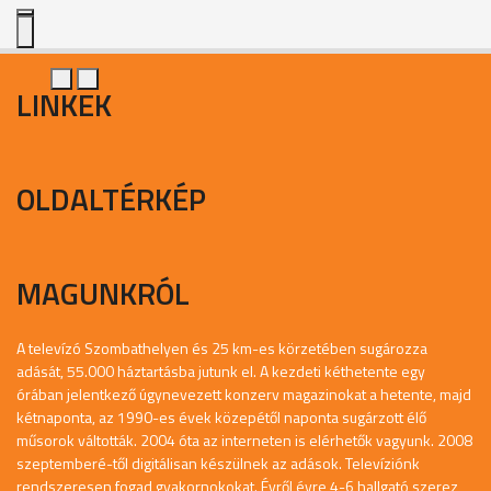
LINKEK
OLDALTÉRKÉP
MAGUNKRÓL
A televízó Szombathelyen és 25 km-es körzetében sugározza
adását, 55.000 háztartásba jutunk el. A kezdeti kéthetente egy
órában jelentkező úgynevezett konzerv magazinokat a hetente, majd
kétnaponta, az 1990-es évek közepétől naponta sugárzott élő
műsorok váltották. 2004 óta az interneten is elérhetők vagyunk. 2008
szeptemberé-től digitálisan készülnek az adások. Televíziónk
rendszeresen fogad gyakornokokat. Évről évre 4-6 hallgató szerez