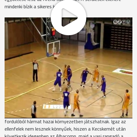
mindenki bízik a sikeres kezdésben.
Hosszú felkészülésen van túl a Falco kosárlabda csapata, a
kemény alapozást edzőmérkőzések sorozata követte. A 11
mérkőzésből 8-at megnyertek a sárga-feketék, miközben a
legfontosabb feladat az volt Nikola Lazic vezetőedző
számára, hogy beépítse az újonnan érkezett játékosokat. Az
utolsó héten többen hiányoztak az edzésekről apróbb sérülés
és betegségek miatt, de a holnapi rajtra szinte mindekire
számíthat a tréner.
A szombathelyi kapitány úgy érzi, hogy még formálódik a
csapat és jó néhány fordulónak el kell telnie ahhoz, hogy
megmutathassák, mire is képesek valójában. A sárga-feketék
számára kedvezően alakult a sorsolás, hiszen az első négy
fordulóból hármat hazai környezetben játszhatnak. Igaz az
ellenfelek nem lesznek könnyűek, hiszen a Kecskemét után
következik idegenben az Albacomp, majd a vasi rangadó a