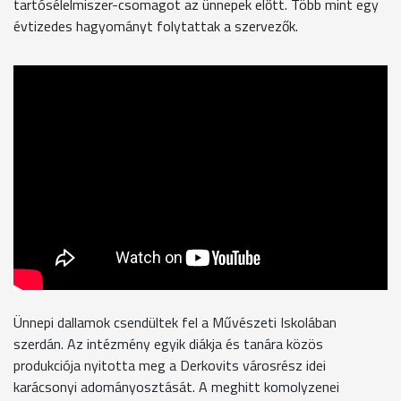
tartósélelmiszer-csomagot az ünnepek előtt. Több mint egy
évtizedes hagyományt folytattak a szervezők.
Ünnepi dallamok csendültek fel a Művészeti Iskolában
szerdán. Az intézmény egyik diákja és tanára közös
produkciója nyitotta meg a Derkovits városrész idei
karácsonyi adományosztását. A meghitt komolyzenei