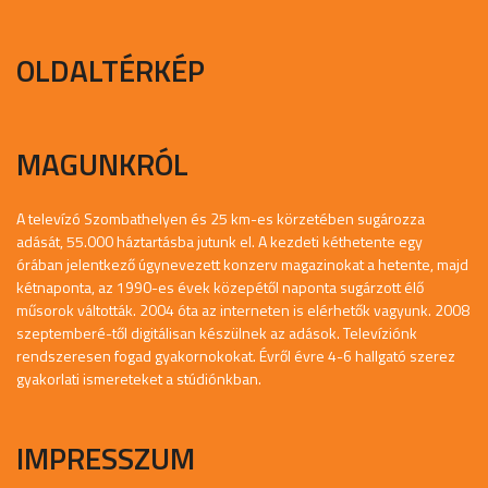
OLDALTÉRKÉP
MAGUNKRÓL
A televízó Szombathelyen és 25 km-es körzetében sugározza
adását, 55.000 háztartásba jutunk el. A kezdeti kéthetente egy
órában jelentkező úgynevezett konzerv magazinokat a hetente, majd
kétnaponta, az 1990-es évek közepétől naponta sugárzott élő
műsorok váltották. 2004 óta az interneten is elérhetők vagyunk. 2008
szeptemberé-től digitálisan készülnek az adások. Televíziónk
rendszeresen fogad gyakornokokat. Évről évre 4-6 hallgató szerez
gyakorlati ismereteket a stúdiónkban.
IMPRESSZUM