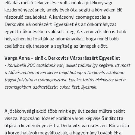
előadás méltó felvezetése volt annak a jótékonysági
kezdeményezésnek, amely évek óta segíti a környéken élő
rászoruló családokat. A karácsonyi csomagosztás a
Derkovits Városrészért Egyesület és az önkormányzat
együttműködésében valósult meg. A szervezők idén is több
helyszínen biztosítják az adományokat, hogy minél több
családhoz eljuthasson a segítség az ünnepek előtt.
Varga Anna - elnök, Derkovits Városrészért Egyesület
- Körülbelül 200 családunk van, akiket tudunk így segíteni. Itt most
a Művészetiben ötven illetve majd holnap a Derkovits iskolában
fogjuk folytatni a csomagosztást. Egy kis tartós élelmiszer van a
csomagokban, száraztészta, cukor, liszt, ilyesmik.
A jótékonysági akció több mint egy évtizedes múltra tekint
vissza. Kopcsándi József korábbi városi képviselő indította
útjára a kezdeményezést a Derkovits városrészen. Bár azóta
a körzethatárok megváltoztak, a hagyomány tovább él: a