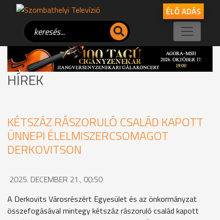
ÉLŐ ADÁS
HÍREK
KÉTSZÁZ RÁSZORULÓ CSALÁD KAPOTT
ÜNNEPI ÉLELMISZERCSOMAGOT
DERKOVITSON
2025. DECEMBER 21., 00:50
A Derkovits Városrészért Egyesület és az önkormányzat
összefogásával mintegy kétszáz rászoruló család kapott