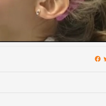
atal
ányos mértéket a megbetegedési szám, nálunk ez még közel
árás is gyengíti az immunrendszert, tehát számítani lehet
 az immunrendszer a szakemberek azt javasolják, fokozott
ködni, rendszeresen étkezni és meleg italt fogyasztani.