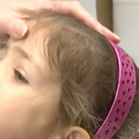
t, jutalmul még matricát is választhatott. Itt elősorban
kek.
is társul hozzá. Ez inkább a nagyobbakra jellemző, az iskol
ünete. Én azt gondolom, hogy ez nem influenza, influenza-s
anuár harmadik, negyedik hetében érték el a csúcspontot,
szolgálathoz beérkezett adatok szerint eddig a betegek csu
vosok.