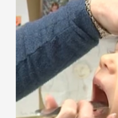
"Köhögök és öklődök."
Aki hősiesen viselte a vizsgálatok megpróbáltatásai
influenza-szerű tünetekkel jelentkeznek a gyerme
Dr. Elek Marianna gyermek háziorvos
"Köhögés, fejfájás, torokfájás, valakinek hasmenés 
korúakra. A kisebbeknek pedig elhúzódó láz a fő t
tünet, és többféle vírus terjeng most a városban."
Ezek főleg légúti vírusok, illetve calici vírusok.
Az elmúlt években az influenzás megbetegedések j
azonban az idén még várat magára. A tisztiorvosi 
százalékánál találtak influenza tüneteket a házior