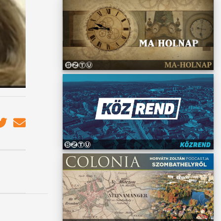
 sem.
abban