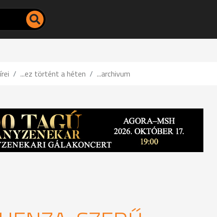
írei
...ez történt a héten
...archivum