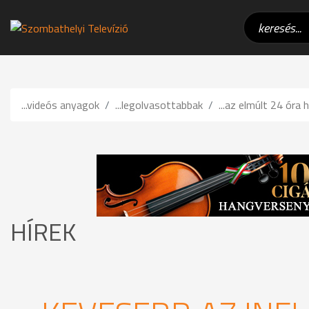
...videós anyagok
...legolvasottabbak
...az elmúlt 24 óra h
HÍREK