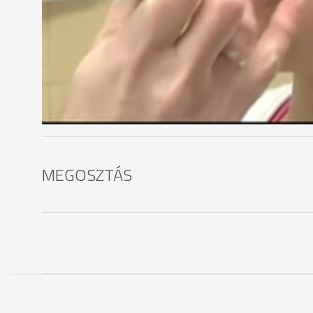
Dr. Stánitz Éva megyei tiszti főorvos, Kormányhiv
"A környező országokban mindenütt elérte a járv
Hát előbb-utóbb elméletileg ideér. Ez a hideg időj
járványra."
Mivel a hideg időjárás miatt jelentősen legyengül
figyeljünk egészségünkre. Érdemes rétegesen öltöz
MEGOSZTÁS