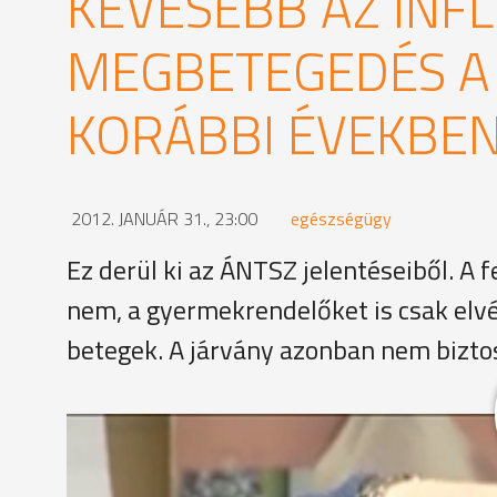
KEVESEBB AZ INF
MEGBETEGEDÉS A
KORÁBBI ÉVEKBE
2012. JANUÁR 31., 23:00
egészségügy
Ez derül ki az ÁNTSZ jelentéseiből. A 
nem, a gyermekrendelőket is csak elvé
betegek. A járvány azonban nem bizto
A Kiskar utca gyermekorvosi rendelőben ma nem vo
érkeztek a betegek.