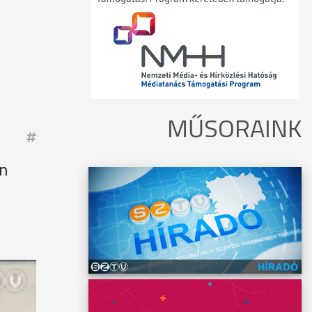
MŰSORAINK
án
ban