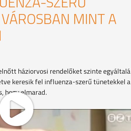
LUENZA-SZERŰ
 VÁROSBAN MINT A
N
felnőtt háziorvosi rendelőket szinte egyáltal
tve keresik fel influenza-szerű tünetekkel a
s, hogy elmarad.
lt tumultus a délelőtti órákban, a doktornőhöz mégis sor