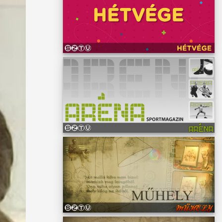
ás
zerű
 ami
pán 1