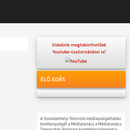
Videóink megtekinthetőek
Youtube-csatornánkon is!
ÉLŐ ADÁS