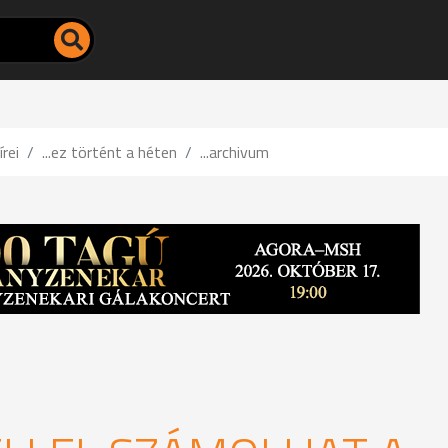
írei
...ez történt a héten
...archivum