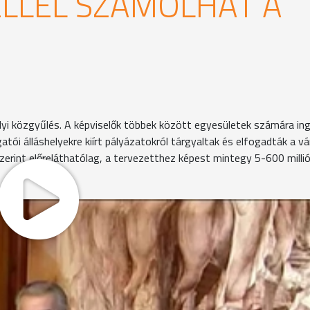
LLEL SZÁMOLHAT A
lyi közgyűlés. A képviselők többek között egyesületek számára in
atói álláshelyekre kiírt pályázatokról tárgyaltak és elfogadták a vá
zerint előreláthatólag, a tervezetthez képest mintegy 5-600 milli
kovich György polgármester azt mondta: annak ellenére, h
gyensúlyozott volt a gazdálkodás. Az elmaradt állami forrás
a kisebbségek iránti elkötelezettséget az, hogy a Hárofit
t utca 1. szám alatti épületet.