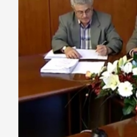
Felháborítónak tartja a Hárofit folyamatos jobbold
ez az egyetlen olyan cigány szervezet Szombathel
városnak és a roma közösségnek. A képviselő a Fo
miatt, mert több panasz érkezett hozzá, de hiába 
Az SOS Gyermekfaluból kikerülő hat fiatalnak segí
számukra - mondta Kővári Attila. A képviselő öröm
buszpályaudvar területén ideiglenesen parkolókat a
több hely jut az autóval érkező betegeknek.
Nem akarta két héttel a választások előtt tárgyal
gazdálkodásáról, és a város pénzügyi helyzetéről 
Egyesület képviselője. Ehhez képest beterjesztette
készült volna arról, milyen költségekkel járna ez a
Szombathely pénzügyi helyzetéről Molnár Miklós e
hogy a kiadási oldalt sikerült a tervezett szinten t
várhatóan 5-600 millió forinttal kevesebb bevétele