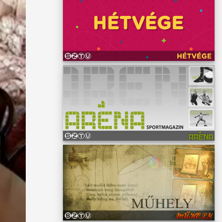
erint
teni a
 rendje
iztosít
 előtt
s
rül,
dóból