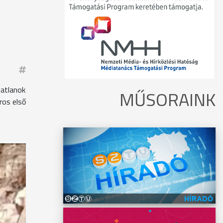
gatlanok
MŰSORAINK
ros első
ó
ogy
okat a