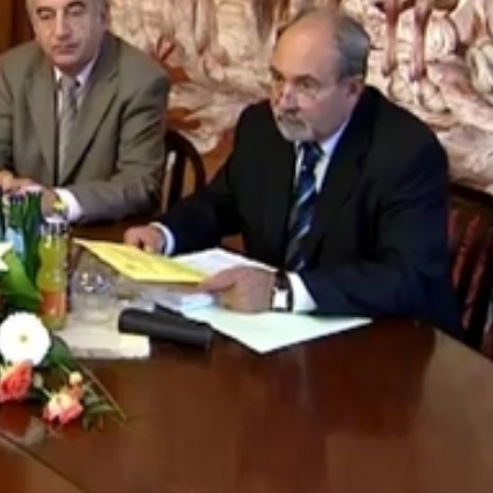
ali támadását Gyebrovszki János. A szocialista képviselő sz
yen, amely valóban a problémák megoldásában próbál segí
gyasztóvédelmi Felügyelőséghez fordul a távhő számlázási
kérte a szolgáltatót a probléma rendezésére.
t a szombathelyi önkormányzat azzal, hogy két bérlakást b
ét fejezte ki, hogy a MÁV Rendelővel szemben, a leendő
lakítanak ki. Oda az orvosok állhatnak majd, így a rendelő
ni a városvezetés a SZOVA eredményes első félévi
szóló beszámolókat - mondta Molnár Miklós, a Pro Savaria
k egy cégalapítási előterjesztést, de anélkül, hogy számítá
 városnak.
lmondta: az első féléves gazdálkodás beszámolójából kide
artani. Ám az ingatlaneladásból, illetékekből, és iparűzési a
 lesz a városnak.