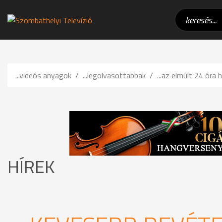
...videós anyagok
...legolvasottabbak
...az elmúlt 24 óra h
HÍREK