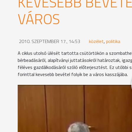
KEVESEBB BEVÉTE
VÁROS
2010. SZEPTEMBER 17., 14:53
közélet
,
politika
A ciklus utolsó ülését tartotta csütörtökön a szombathe
bérbeadásáról, alapítványi juttatásokról határoztak, igazg
féléves gazdálkodásáról szóló előterjesztést. Ez utóbbi s
forinttal kevesebb bevétel folyik be a város kasszájába.
Szombathely első féléves pénzügyi helyzetéről Ip
csak áprilisban lett költségvetése a városnak, kie
következő hónapokban kapja meg Szombathely.
Németh Kálmán alpolgármester szerint nem erősíti 
Egyesület nem használhatja tovább ingyen az Óperin