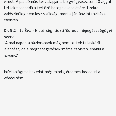
vírust. A pandémiás terv alapján a bőrgyógyászaton 20 ágyat
tettek szabaddá a fertőző betegek kezelésére. Ezekre
valószínűleg nem lesz szükség, mert a járvány intenzitása
csökken.
Dr. Stánitz Éva - kistérségi tisztifőorvos, népegészségügyi
szerv
"A mai napon a háziorvosok még nem tettek teljeskörű
jelentést, de a megbetegedések száma csökken, enyhül a
járvány."
Infektológusok szerint még mindig érdemes beadatni a
védőoltást.