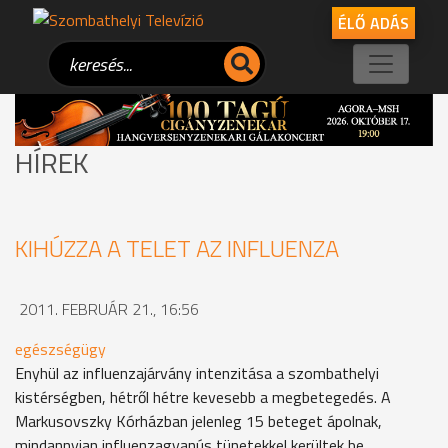
ÉLŐ ADÁS
HÍREK
KIHÚZZA A TELET AZ INFLUENZA
2011. FEBRUÁR 21., 16:56
egészségügy
Enyhül az influenzajárvány intenzitása a szombathelyi
kistérségben, hétről hétre kevesebb a megbetegedés. A
Markusovszky Kórházban jelenleg 15 beteget ápolnak,
mindannyian influenzagyanús tünetekkel kerültek be,