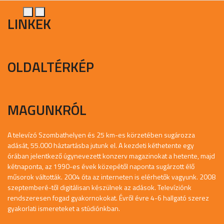
LINKEK
OLDALTÉRKÉP
MAGUNKRÓL
A televízó Szombathelyen és 25 km-es körzetében sugározza
adását, 55.000 háztartásba jutunk el. A kezdeti kéthetente egy
órában jelentkező úgynevezett konzerv magazinokat a hetente, majd
kétnaponta, az 1990-es évek közepétől naponta sugárzott élő
műsorok váltották. 2004 óta az interneten is elérhetők vagyunk. 2008
szeptemberé-től digitálisan készülnek az adások. Televíziónk
rendszeresen fogad gyakornokokat. Évről évre 4-6 hallgató szerez
gyakorlati ismereteket a stúdiónkban.