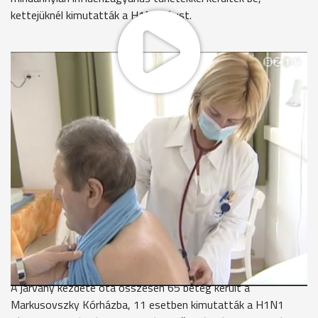
kettejüknél kimutatták a H1N1 vírust.
Január 27-e óta, vagyis közel egy hónapja van érvényben
látogatási tilalom a Markusovszky Kórházban. Az összes
osztályon korlátozzák a hozzátartozók belépését. A
gyerekosztályra szükség esetén beengedik a szülőt, ha
tünetmentes. A kórház vezetése naponta felülvizsgálja a
tilalmat, egyelőre indokoltnak látják a fenntartását. Az elmúlt
héten 8-10 lázas beteg jelentkezett az ambulancián
influenzaszerű tünetekkel. A fekvőbetegek száma stagnál.
Dr. Kőfalvi István - orvosigazgató, Markusovszky Kórház
"Jelenleg 15 fekvőbetegek ápolunk, két esetben kimutattuk a
H1N1 vírust, a B-vírust pedig egy betegnél."
A járvány kezdete óta összesen 65 beteg került a
Markusovszky Kórházba, 11 esetben kimutatták a H1N1