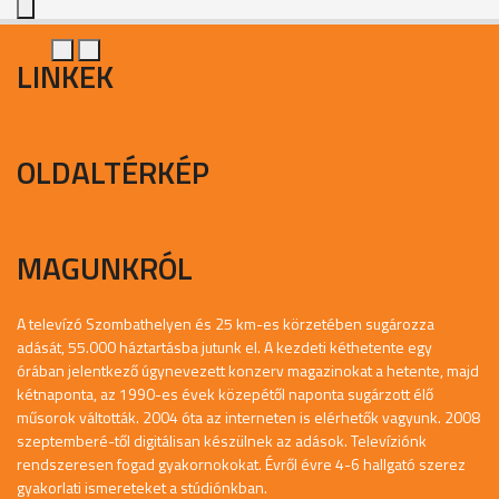
LINKEK
OLDALTÉRKÉP
MAGUNKRÓL
A televízó Szombathelyen és 25 km-es körzetében sugározza
adását, 55.000 háztartásba jutunk el. A kezdeti kéthetente egy
órában jelentkező úgynevezett konzerv magazinokat a hetente, majd
kétnaponta, az 1990-es évek közepétől naponta sugárzott élő
műsorok váltották. 2004 óta az interneten is elérhetők vagyunk. 2008
szeptemberé-től digitálisan készülnek az adások. Televíziónk
rendszeresen fogad gyakornokokat. Évről évre 4-6 hallgató szerez
gyakorlati ismereteket a stúdiónkban.