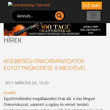
ÉLŐ ADÁS
HÍREK
KISEBBSÉGI ÖNKORMÁNYZATOK
EGYÜTTMŰKÖDÉSE A MEGYÉVEL
2011. MÁRCIUS 02., 15:20
közélet
Együttműködési megállapodást írtak alá a Vas Megyei
Önkormányzat, valamint a cigány és német területi