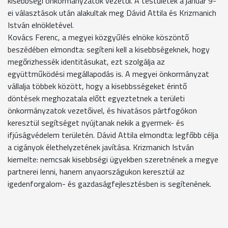
kisebbségi önkormányzatok vezetői. A testületek a január 9-
ei választások után alakultak meg Dávid Attila és Krizmanich
István elnökletével.
Kovács Ferenc, a megyei közgyűlés elnöke köszöntő
beszédében elmondta: segíteni kell a kisebbségeknek, hogy
megőrizhessék identitásukat, ezt szolgálja az
együttműködési megállapodás is. A megyei önkormányzat
vállalja többek között, hogy a kisebbsségeket érintő
döntések meghozatala előtt egyeztetnek a területi
önkormányzatok vezetőivel, és hivatásos pártfogókon
keresztül segítséget nyújtanak nekik a gyermek- és
ifjúságvédelem területén. Dávid Attila elmondta: legfőbb célja
a cigányok élethelyzetének javítása. Krizmanich István
kiemelte: nemcsak kisebbségi ügyekben szeretnének a megye
partnerei lenni, hanem anyaországukon keresztül az
igedenforgalom- és gazdaságfejlesztésben is segítenének.