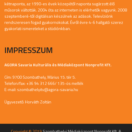
kétnaponta, az 1990-es évek közepétől naponta sugárzott élő
műsorok váltották. 2004 óta az interneten is elérhetők vagyunk. 2008
szeptemberé-től digitálisan készülnek az adások. Televíziónk
rendszeresen fogad gyakornokokat. Évről évre 4-6 hallgató szerez
gyakorlati ismereteket a stúdiónkban.
IMPRESSZUM
AGORA Savaria Kulturális és Médiaközpont Nonprofit Kft.
Cím: 9700 Szombathely, Márius 15. tér 5.
Telefon/fax: +36 94 312 666/ 135-ös mellék
E-mail:
szombathelyitv@agora-savaria.hu
Ügyvezető: Horváth Zoltán
Copyright © 2019
Szombathelyi Médiaközpont Nonprofit Kft. &