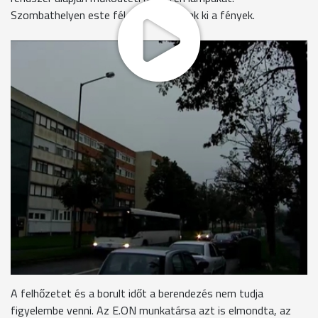
Szombathelyen este fél 8 után gyúlnak ki a fények.
Már 7 óra környékén sötétedik, közvilágítás azonban ilyenkor
még nincs a város utcáin. Ez akár balesetveszélyes is lehet,
ezért fokozott figyelemmel kell közlekedni az átmeneti
időszakban. Az áramszolgáltató ugyanis asztronómiai naptár
alapján állította be azt a rádiófrekvenciás rendszert, ami a
köztéri világítást vezérli. Ennek megfelelően folyamatosan
változik a lámpák ki- és bekapcsolásának időpontja.
Egyházi Nikolett
- kommunikációs munkatárs, E.ON
"Ez akár naponta is változhat, erre jó példát tudok mondani:
míg a mai napon Szombathelyen 6 óra 6 perckor kapcsolt ki a
közvilágítás és 19:31 perckor fog bekapcsolni, addig
novemberben ugyanezen a napon 7:30-kor fog kikapcsolni és
17:40 perckor fog bekapcsolni a közvilágítás."
A felhőzetet és a borult időt a berendezés nem tudja
figyelembe venni. Az E.ON munkatársa azt is elmondta, az