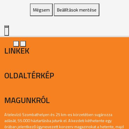
Mégsem
Beállítások mentése
LINKEK
OLDALTÉRKÉP
MAGUNKRÓL
A televízó Szombathelyen és 25 km-es körzetében sugározza
adását, 55.000 háztartásba jutunk el. A kezdeti kéthetente egy
órában jelentkező úgynevezett konzerv magazinokat a hetente, majd