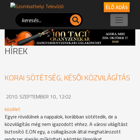
ÉLŐ ADÁS
HÍREK
KORAI SÖTÉTSÉG, KÉSŐI KÖZVILÁGÍTÁS
2010. SZEPTEMBER 10., 12:02
közélet
Egyre rövidülnek a nappalok, korábban sötétedik, de a
közvilágítás még nem igazodott ehhez. A városi világítást
biztosító E.ON egy, a csillagászok által meghatározott
rendszer alapján működteti a köztéri lámpákat.