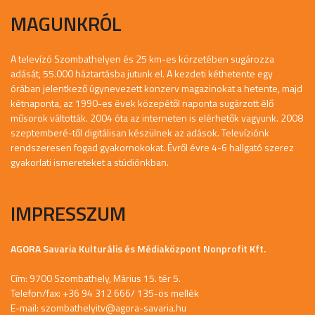
MAGUNKRÓL
A televízó Szombathelyen és 25 km-es körzetében sugározza
adását, 55.000 háztartásba jutunk el. A kezdeti kéthetente egy
órában jelentkező úgynevezett konzerv magazinokat a hetente, majd
kétnaponta, az 1990-es évek közepétől naponta sugárzott élő
műsorok váltották. 2004 óta az interneten is elérhetők vagyunk. 2008
szeptemberé-től digitálisan készülnek az adások. Televíziónk
rendszeresen fogad gyakornokokat. Évről évre 4-6 hallgató szerez
gyakorlati ismereteket a stúdiónkban.
IMPRESSZUM
AGORA Savaria Kulturális és Médiaközpont Nonprofit Kft.
Cím: 9700 Szombathely, Márius 15. tér 5.
Telefon/fax: +36 94 312 666/ 135-ös mellék
E-mail:
szombathelyitv@agora-savaria.hu