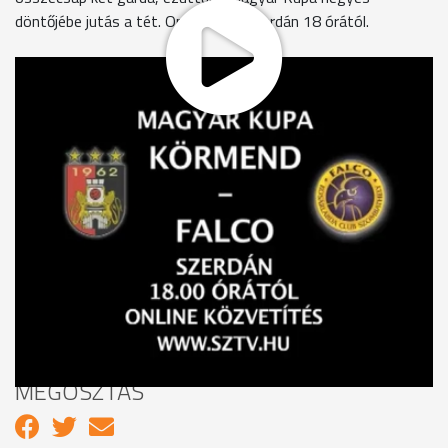
döntőjébe jutás a tét. Online adás szerdán 18 órától.
A Falco szurkolóinak ismét 150 db jegyet biztosítottak a
rendezők, pedig ennél jóval többen szeretnék buzdítani a
csapatot. Aki belépőjegy vagy más ok miatt nem tud ott lenni
a helyszínen, az sem marad le a mérkőzésről, mert élőben
követheti az eseményeket a Szombathelyi Televízió online
közvetítésének köszönhetően. Az előző találkozót több mint
700 néző látta a
www.sztv.hu-n
, valószínűleg hasonló
érdeklődésre lehet számítani holnap is. A tv szakemberei
folyamatosan figyelik majd a honlap terhelését és ha
szükséges, nagyobb sávszélességet kérnek a szolgáltatótól
a zavatalan közvetítés érdekében.
MEGOSZTÁS