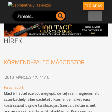
ÉLŐ ADÁS
HÍREK
KÖRMEND-FALCO MÁSODSZOR
2010. MÁRCIUS 17., 11:10
Falco
,
sport
Másfél héttel ezelőtt meglepő, de teljesen megérdemelt
szombathelyi siker született Körmenden a két vasi
kosárcsapat bajnoki találkozóján. Szerda délután ismét
összecsap két gárda, ezúttal a Magyar Kupa négyes