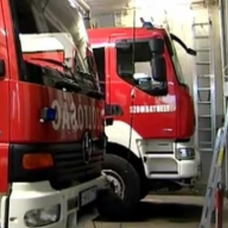
ens készülékeket akarnak vásárolni, ami nem csak a tűzoltó
t.
s Tűzoltósága
e azért van szükség, mert sokkal korszerűbbek, mint a rég
kal nagyobb hangsúlyt lehet fektetni ezáltal."
alesethez riasztják. Minden gépkocsijukon van feszítő-vág
ani a roncsokból. A korszerű autókat a gyártók viszont egyr
 jóval erősebb a többinél. Ha ez sem elég, akkor most még
 pályázat beadási határideje szeptember 30. Ha nyer a pro
hatják a mostani feszítő-vágónál háromszor erősebb új
et. A projekt harmadik évében pedig külföldi kollégáikkal 