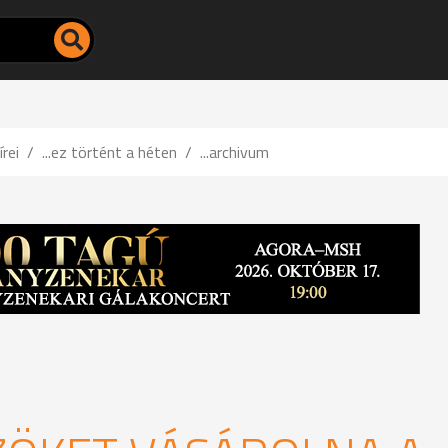
írei
...ez történt a héten
...archivum