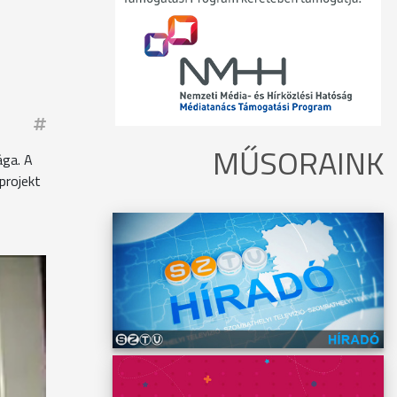
MŰSORAINK
ága. A
projekt
tűz
z új