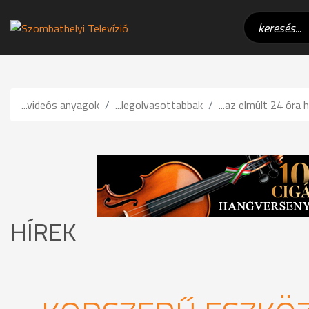
...videós anyagok
...legolvasottabbak
...az elmúlt 24 óra h
HÍREK