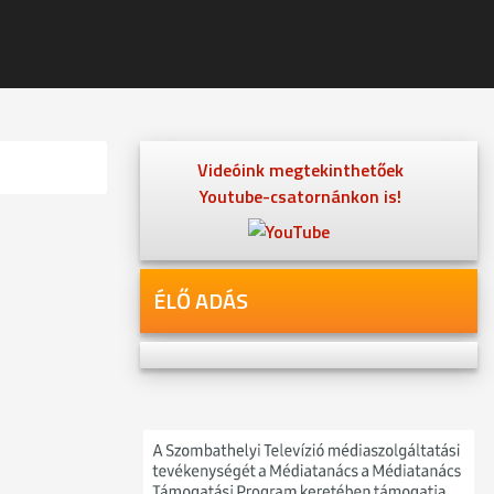
Videóink megtekinthetőek
Youtube-csatornánkon is!
ÉLŐ ADÁS