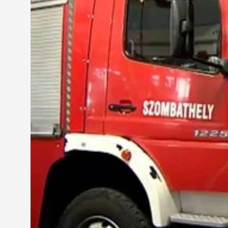
Az uniós pályázat támogatásával olyan új, intellig
hanem a bevetés irányítóinak is szolgáltat adatoka
Göncz Szabolcs
- osztályvezető, Szombathely Váro
"Légzőkészülékekből 12 darabra pályáztunk. Ezekr
készülékeink. A bevetett tűzoltók biztonságára sok
A szombathelyi tűzoltókat évről évre egyre több b
berendezés, amivel a sérülteket ki tudják szabadít
keményebb anyaggal merevítik.
A speciális műszaki mentő gépjármű feszítő-vágója
roncsvágót kénytelenek használni.
A szlovén tűzoltókkal közös határon átnyúló uniós
szombathelyiek a támogatásból jövőre megvásárol
berendezést, 2011-ben pedig az új légzőkészülékek
gyakorlatokat és képzéseket szerveznek.