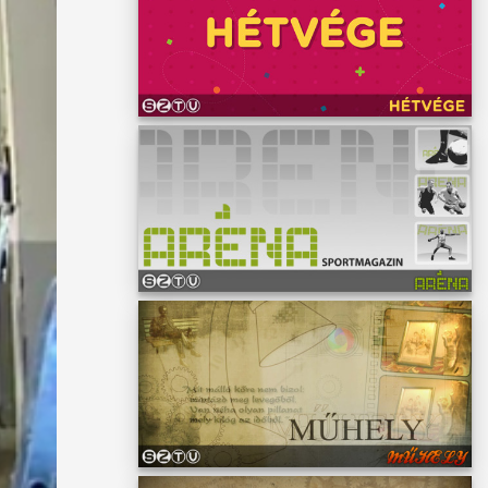
knak,
i
ó
e
 a
gram, a
közös