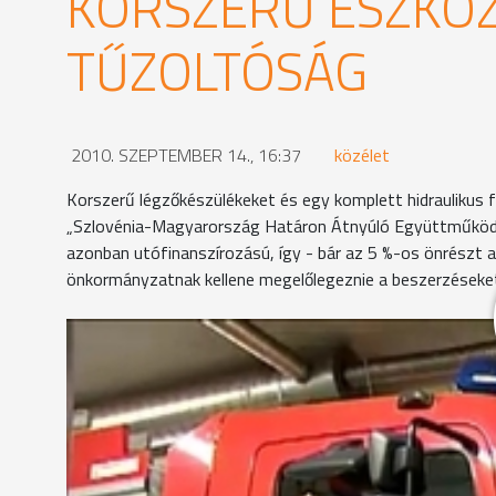
KORSZERŰ ESZKÖ
TŰZOLTÓSÁG
2010. SZEPTEMBER 14., 16:37
közélet
Korszerű légzőkészülékeket és egy komplett hidraulikus
„Szlovénia-Magyarország Határon Átnyúló Együttműködési 
azonban utófinanszírozású, így - bár az 5 %-os önrészt a
önkormányzatnak kellene megelőlegeznie a beszerzéseket
Korom sötét és sűrű füst - bár ezek a felvételek eg
esetén milyen körülmények között kell helyt állniu
Most használt légzőkészülékeiken ez a külön fels
mozdul viselője. Azt most a tűzoltónak kell észben 
készülék ezt a fogyasztás alapján maga számolja m