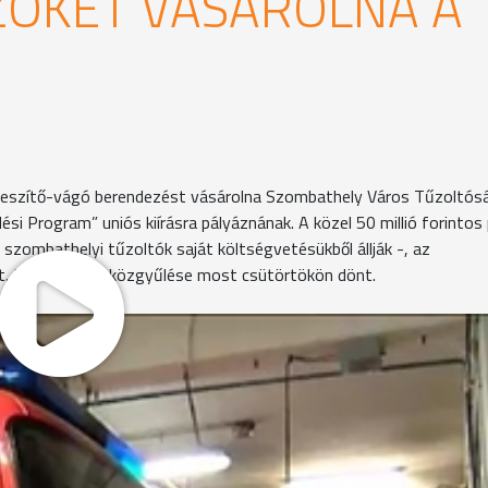
ZÖKET VÁSÁROLNA A
 feszítő-vágó berendezést vásárolna Szombathely Város Tűzoltós
Program” uniós kiírásra pályáznának. A közel 50 millió forintos 
 szombathelyi tűzoltók saját költségvetésükből állják -, az
. Erről a város közgyűlése most csütörtökön dönt.
y korábbi mentési gyakorlaton készültek, jól látszik, hogy 
k a tűzoltóknak.
zerelt mozgásérzékelő jelzi, ha valami probléma miatt nem
tartania, hogy meddig elég a palackban a sűrített levegő. A
ajd ki.