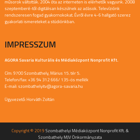
műsorok váltották. 2004 óta az interneten is elérhetők vagyunk. 2008
szeptemberé-től digitálisan készülnek az adások. Televíziónk
rendszeresen fogad gyakornokokat. Évről évre 4-6 hallgató szerez
gyakorlati ismereteket a stúdiónkban.
IMPRESSZUM
AGORA Savaria Kulturális és Médiaközpont Nonprofit Kft.
Cím: 9700 Szombathely, Márius 15. tér 5.
Telefon/fax: +36 94 312 666/ 135-ös mellék
E-mail:
szombathelyitv@agora-savaria.hu
Ügyvezető: Horváth Zoltán
Copyright © 2019
Szombathelyi Médiaközpont Nonprofit Kft. &
Szombathely MJV Önkormányzata