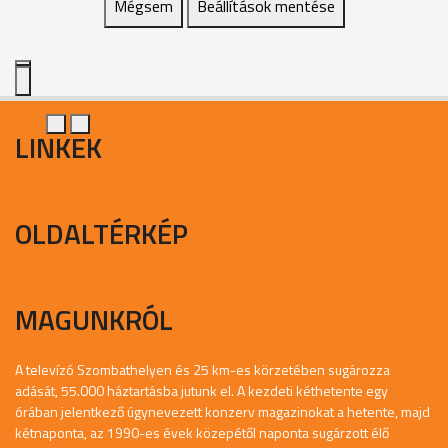
Mégsem
Beállítások mentése
LINKEK
OLDALTÉRKÉP
MAGUNKRÓL
A televízó Szombathelyen és 25 km-es körzetében sugározza
adását, 55.000 háztartásba jutunk el. A kezdeti kéthetente egy
órában jelentkező úgynevezett konzerv magazinokat a hetente, majd
kétnaponta, az 1990-es évek közepétől naponta sugárzott élő