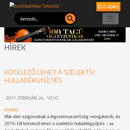
ÉLŐ ADÁS
HÍREK
KÖTELEZŐ LEHET A SZELEKTÍV
HULLADÉKGYŰJTÉS
2011. FEBRUÁR 24., 10:10
közélet
Már idén szigorodnak a légszennyezettség-vizsgálatok, és
2015-től kötelező lehet a szelektív hulladékgyűjtés - az