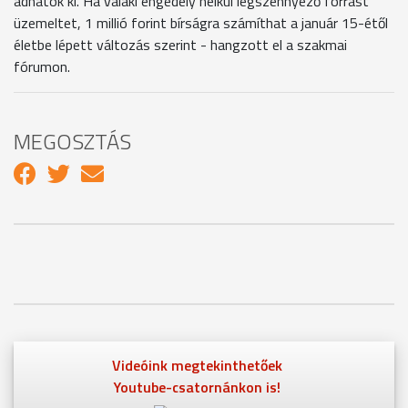
adhatók ki. Ha valaki engedély nélkül légszennyező forrást
üzemeltet, 1 millió forint bírságra számíthat a január 15-étől
életbe lépett változás szerint - hangzott el a szakmai
fórumon.
MEGOSZTÁS
Videóink megtekinthetőek
Youtube-csatornánkon is!