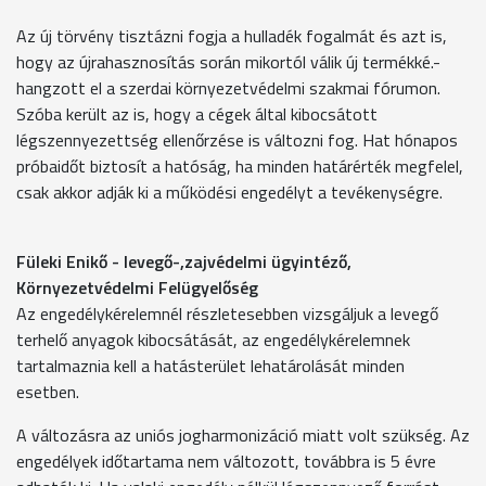
Az új törvény tisztázni fogja a hulladék fogalmát és azt is,
hogy az újrahasznosítás során mikortól válik új termékké.-
hangzott el a szerdai környezetvédelmi szakmai fórumon.
Szóba került az is, hogy a cégek által kibocsátott
légszennyezettség ellenőrzése is változni fog. Hat hónapos
próbaidőt biztosít a hatóság, ha minden határérték megfelel,
csak akkor adják ki a működési engedélyt a tevékenységre.
Füleki Enikő - levegő-,zajvédelmi ügyintéző,
Környezetvédelmi Felügyelőség
Az engedélykérelemnél részletesebben vizsgáljuk a levegő
terhelő anyagok kibocsátását, az engedélykérelemnek
tartalmaznia kell a hatásterület lehatárolását minden
esetben.
A változásra az uniós jogharmonizáció miatt volt szükség. Az
engedélyek időtartama nem változott, továbbra is 5 évre