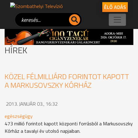
ÉLŐ ADÁS
HÍREK
KÖZEL FÉLMILLIÁRD FORINTOT KAPOTT
A MARKUSOVSZKY KÓRHÁZ
2013. JANUÁR 03., 16:32
egészségügy
473 millió forintot kapott központi forrásból a Markusovszky
Kórház a tavalyi év utolsó napjaiban.