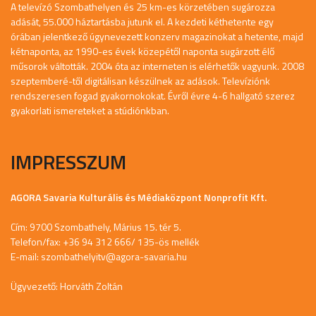
A televízó Szombathelyen és 25 km-es körzetében sugározza
adását, 55.000 háztartásba jutunk el. A kezdeti kéthetente egy
órában jelentkező úgynevezett konzerv magazinokat a hetente, majd
kétnaponta, az 1990-es évek közepétől naponta sugárzott élő
műsorok váltották. 2004 óta az interneten is elérhetők vagyunk. 2008
szeptemberé-től digitálisan készülnek az adások. Televíziónk
rendszeresen fogad gyakornokokat. Évről évre 4-6 hallgató szerez
gyakorlati ismereteket a stúdiónkban.
IMPRESSZUM
AGORA Savaria Kulturális és Médiaközpont Nonprofit Kft.
Cím: 9700 Szombathely, Márius 15. tér 5.
Telefon/fax: +36 94 312 666/ 135-ös mellék
E-mail:
szombathelyitv@agora-savaria.hu
Ügyvezető: Horváth Zoltán