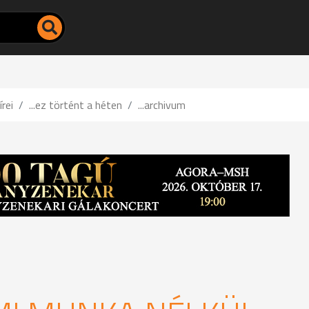
írei
...ez történt a héten
...archivum