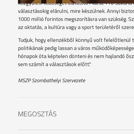
közgyűlési többséget biztosító Fidesz-Pro Savaria 
választásokig elárulni, mire készülnek. Annyi bizt
1000 millió forintos megszorításra van szükség. S
az oktatás, a kultúra vagy a sport területéről szere
Tudjuk, hogy ellenzékből könnyű volt felelőtlenül t
politikának pedig lassan a város működőképessége l
hónapok óta képtelen dönteni és nem hajlandó őszi
sem számít a választások előtt."
MSZP Szombathelyi Szervezete
MEGOSZTÁS