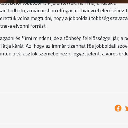
képviselői többször is kijelentették, nem hajlandóak a
osan tudható, a márciusban elfogadott hiánycél eléréséhez 
zerettük volna megtudni, hogy a jobboldali többség szavaza
tne-e elvonni forrást.
agadni és fúrni mindent, de a többség felelősséggel jár, a b
átja kárát. Az, hogy az immár tizenhat fős jobboldali szö
ntén a választók szemébe nézni, egyet jelent, a város érd