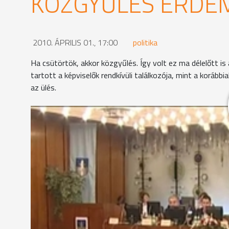
KÖZGYŰLÉS ÉRDE
2010. ÁPRILIS 01., 17:00
politika
Ha csütörtök, akkor közgyűlés. Így volt ez ma délelőtt 
tartott a képviselők rendkívüli találkozója, mint a korább
az ülés.
Habár a Fidesz-KDNP frakcióból többen hiányoztak,
a Gazdasági Bizottság elnöke a napirend megszavaz
csak a másodikat, az oladi plató útépítési pályázat
április 20-i rendkívüli ülésen, míg a zöldterületek
rendes közgyűlésen kell megvitatnia.
Mivel Ipkovich György polgármester az eredeti jav
bontakoztt ki a képviselők között a folytatásról. A