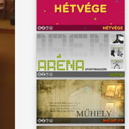
ozása
a
i
előket.
k mai
zatunk