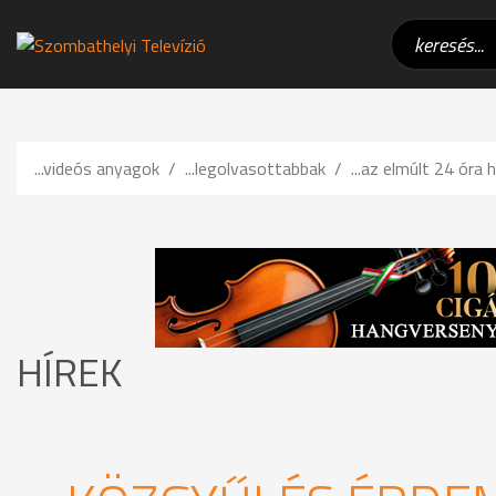
...videós anyagok
...legolvasottabbak
...az elmúlt 24 óra h
HÍREK