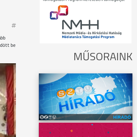
ább
ődött be
MŰSORAINK
Miklós,
közül
ést az
es
olémia
nte