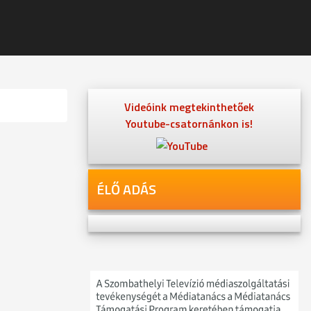
Videóink megtekinthetőek
Youtube-csatornánkon is!
ÉLŐ ADÁS