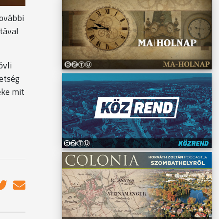
további
tával
óvli
vetség
eke mit