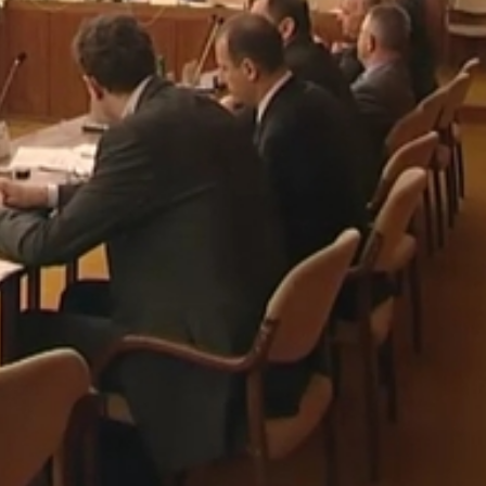
félórára duzzadt szünet után Nemény András, az MSZP
 mindenképpen tárgyalják meg a költségvetés első olvasatát.
ült tervezetet a a fűnyíróelv alapján, prioritások meghatár
gy tegyenek javaslatot az 1 milliárdos elvonás elosztására 
rccel ismét szünetet rendelt el a polgármester állampolgár
em volt határozatképes a közgyűlés, ezért ismét érdemi
rmester jövő csütörtökön 9 órára ismét összehívta a képvis
rosunk költségvetését, Marton Zsolt frakcióvezető és több
ésen. Tovább folytatódik a jobboldali tragikomédia, melyne
elnökétől megtudhattuk, nem probléma az, hogy önkormány
elyben is titkolózik programjával kapcsolatban, hiszen a