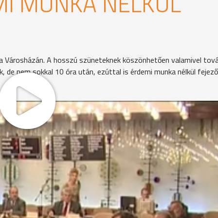
MI MUNKA NÉLKÜL
is a Városházán. A hosszú szüneteknek köszönhetően valamivel tov
iak, de nem sokkal 10 óra után, ezúttal is érdemi munka nélkül fejez
 így is határozatképesnek bizonyult a közgyűlés. Molnár 
ása előtt azt javasolta, hogy a kiküldött három napirend 
át tárgyalják a szoros határidő miatt. Szerinte a költségvet
 karbantartására kiírandó pályázatot az április 29-én esedék
aslatot tette fel szavazásra és az nem kapott többséget, p
 városvezető öt perces szünetet rendelt el, amely alatt szi