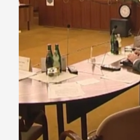
mindenki mindenkivel egyeztetett a teremben. A 
frakcióvezetője azzal a javaslattal állt elő, hogy
Molnár Miklós erre úgy reagált, hogy az eléjük ker
nélkül készítették el, így az nem alkalmas a vitára.
Czeglédy Csaba arra kérte az ellenzéki frakciót, ho
különböző ágazatok között. 10 óra előtt néhány pe
eskütétel miatt. Mire visszatért a terembe, már n
munkavégzés nélkül fejeződött be az ülés. A polgá
Az MSZP sajtóközleménye:
"A Fidesz ötödik alkalommal sem tárgyalta meg vá
fideszes képviselő pedig meg sem jelent a közgyűl
felvonásában Szakács Dávidtól, a jogi bizottság 
mulasztásos törvénysértést követ el.
Egy biztos, a Fidesz nem csak országosan, hanem h