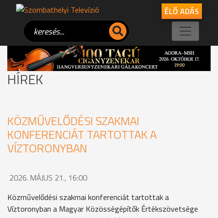
ÉLŐ ADÁS
HÍREK
KÖZMŰVELŐDÉSI SZAKMAI
KONFERENCIÁT TARTOTTAK A
VÍZTORONYBAN
2026. MÁJUS 21., 16:00
Közművelődési szakmai konferenciát tartottak a
Víztoronyban a Magyar Közösségépítők Értékszövetsége