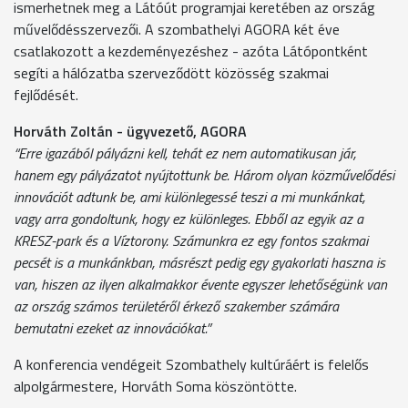
ismerhetnek meg a Látóút programjai keretében az ország
művelődésszervezői. A szombathelyi AGORA két éve
csatlakozott a kezdeményezéshez - azóta Látópontként
segíti a hálózatba szerveződött közösség szakmai
fejlődését.
Horváth Zoltán - ügyvezető, AGORA
“Erre igazából pályázni kell, tehát ez nem automatikusan jár,
hanem egy pályázatot nyújtottunk be. Három olyan közművelődési
innovációt adtunk be, ami különlegessé teszi a mi munkánkat,
vagy arra gondoltunk, hogy ez különleges. Ebből az egyik az a
KRESZ-park és a Víztorony. Számunkra ez egy fontos szakmai
pecsét is a munkánkban, másrészt pedig egy gyakorlati haszna is
van, hiszen az ilyen alkalmakkor évente egyszer lehetőségünk van
az ország számos területéről érkező szakember számára
bemutatni ezeket az innovációkat.”
A konferencia vendégeit Szombathely kultúráért is felelős
alpolgármestere, Horváth Soma köszöntötte.