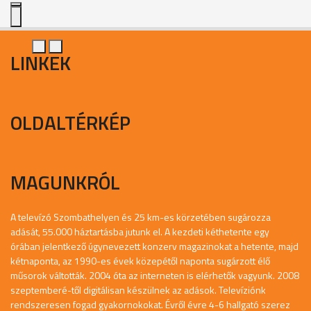
LINKEK
OLDALTÉRKÉP
MAGUNKRÓL
A televízó Szombathelyen és 25 km-es körzetében sugározza
adását, 55.000 háztartásba jutunk el. A kezdeti kéthetente egy
órában jelentkező úgynevezett konzerv magazinokat a hetente, majd
kétnaponta, az 1990-es évek közepétől naponta sugárzott élő
műsorok váltották. 2004 óta az interneten is elérhetők vagyunk. 2008
szeptemberé-től digitálisan készülnek az adások. Televíziónk
rendszeresen fogad gyakornokokat. Évről évre 4-6 hallgató szerez