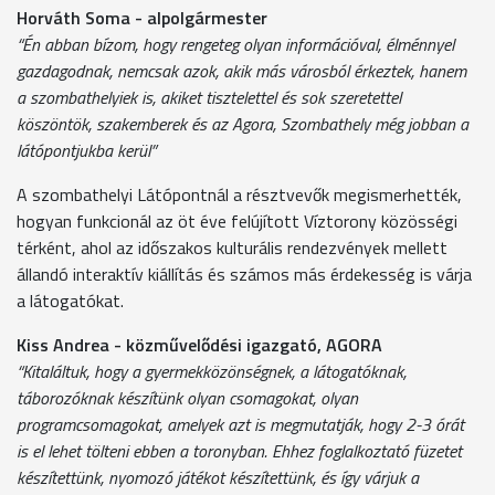
Horváth Soma - alpolgármester
“Én abban bízom, hogy rengeteg olyan információval, élménnyel
gazdagodnak, nemcsak azok, akik más városból érkeztek, hanem
a szombathelyiek is, akiket tisztelettel és sok szeretettel
köszöntök, szakemberek és az Agora, Szombathely még jobban a
látópontjukba kerül”
A szombathelyi Látópontnál a résztvevők megismerhették,
hogyan funkcionál az öt éve felújított Víztorony közösségi
térként, ahol az időszakos kulturális rendezvények mellett
állandó interaktív kiállítás és számos más érdekesség is várja
a látogatókat.
Kiss Andrea - közművelődési igazgató, AGORA
“Kitaláltuk, hogy a gyermekközönségnek, a látogatóknak,
táborozóknak készítünk olyan csomagokat, olyan
programcsomagokat, amelyek azt is megmutatják, hogy 2-3 órát
is el lehet tölteni ebben a toronyban. Ehhez foglalkoztató füzetet
készítettünk, nyomozó játékot készítettünk, és így várjuk a