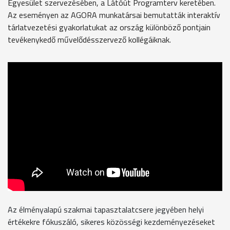
Egyesület szervezésében, a Látóút Programterv keretében.
Az eseményen az AGORA munkatársai bemutatták interaktív
tárlatvezetési gyakorlatukat az ország különböző pontjain
tevékenykedő művelődésszervező kollégáiknak.
Az élményalapú szakmai tapasztalatcsere jegyében helyi
értékekre fókuszáló, sikeres közösségi kezdeményezéseket