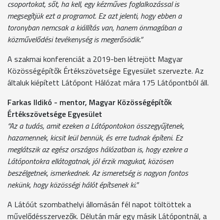
csoportokat, sőt, ha kell, egy kézműves foglalkozással is
megsegítjük ezt a programot. Ez azt jelenti, hogy ebben a
toronyban nemcsak a kiállítás van, hanem önmagában a
közművelődési tevékenység is megerősödik.”
A szakmai konferenciát a 2019-ben létrejött Magyar
Közösségépítők Értékszövetsége Egyesület szervezte. Az
általuk kiépített Látópont Hálózat mára 175 Látópontból áll.
Farkas Ildikó - mentor, Magyar Közösségépítők
Értékszövetsége Egyesület
“Az a tudás, amit ezeken a Látópontokon összegyűjtenek,
hazamennek, kicsit leül bennük, és erre tudnak építeni. Ez
meglátszik az egész országos hálózatban is, hogy ezekre a
Látópontokra ellátogatnak, jól érzik magukat, közösen
beszélgetnek, ismerkednek. Az ismeretség is nagyon fontos
nekünk, hogy közösségi hálót építsenek ki.”
A Látóút szombathelyi állomásán fél napot töltöttek a
művelődésszervezők. Délután már egy másik Látópontnál, a