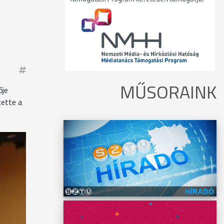
MŰSORAINK
ője
tette a
t.
almat.
ta a