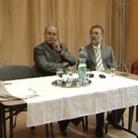
onos, megtámadta az engedélyes terveket - mondta el Lak
audvar kialakításának fontosságát, valamint a Szombathel
egoldási lehetőségeit. A fórumon a lakók részéről felmerül
let másik pontjára.