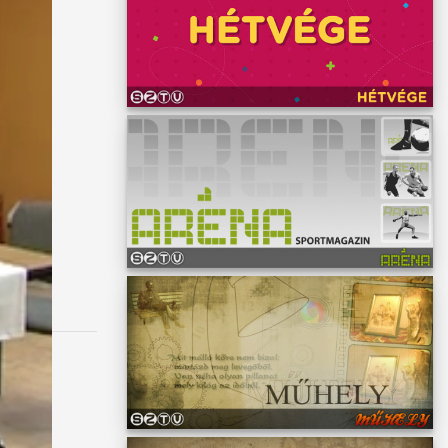
ézi
y-
t az