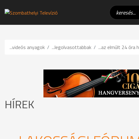
...videós anyagok
...legolvasottabbak
...az elmúlt 24 óra h
HÍREK