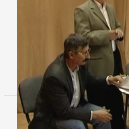
kezdődhetett még el, mert a szomszéd telektulajd
Gábor. Hangsúlyozták az Éhen Gyula téri buszpály
Zanat közötti kerékpárút szükségességét, illetve m
igény, hogy a Falco gyárat helyezzék át az iparterü
MEGOSZTÁS