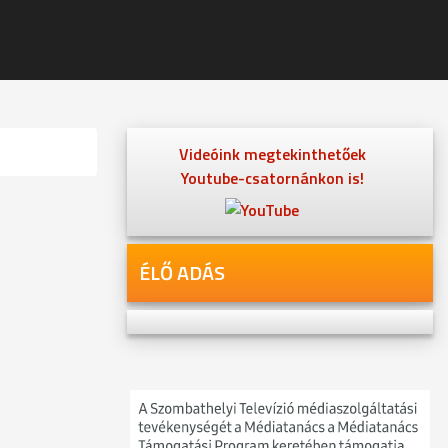
Videóink megtekinthetőek
Youtube-csatornánkon is!
ÉLŐ ADÁS