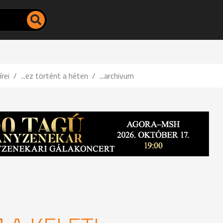
írei
...ez történt a héten
...archivum