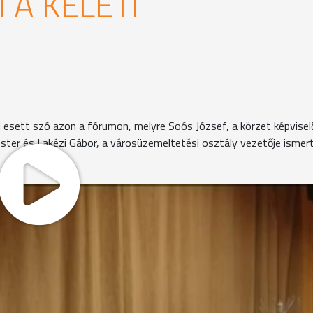
 A KELETI
ól esett szó azon a fórumon, melyre Soós József, a körzet képvisel
mester és Lakézi Gábor, a városüzemeltetési osztály vezetője ismer
mokon a 86-os út építése kapcsán több félreértés is adódot
dőtartamára újra visszatereljük a külső zanati útra a forg
ató befejezési időpontokról a város polgármestere tájékozat
ermentesítené a Zanati utat. Ez a beruházás azért nem