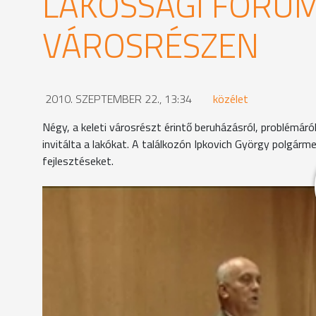
LAKOSSÁGI FÓRUM
VÁROSRÉSZEN
2010. SZEPTEMBER 22., 13:34
közélet
Négy, a keleti városrészt érintő beruházásról, problémár
invitálta a lakókat. A találkozón Ipkovich György polgár
fejlesztéseket.
Soós József elmondta, hogy az előző lakossági fóru
"Néhány zanati úgy értelmezett, hogy a beruházás i
Erről szó sincs."
A gyorsforgalmi út jelenlegi állapotáról, és a várh
megjelenteket.
Szó esett a Csaba utcai felüljáróról is, amely teh