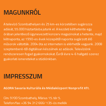
MAGUNKRÓL
A televízó Szombathelyen és 25 km-es körzetében sugározza
adását, 55.000 háztartásba jutunk el. A kezdeti kéthetente egy
órában jelentkező úgynevezett konzerv magazinokat a hetente, majd
kétnaponta, az 1990-es évek közepétől naponta sugárzott élő
műsorok váltották. 2004 óta az interneten is elérhetők vagyunk. 2008
szeptemberé-től digitálisan készülnek az adások. Televíziónk
rendszeresen fogad gyakornokokat. Évről évre 4-6 hallgató szerez
gyakorlati ismereteket a stúdiónkban.
IMPRESSZUM
AGORA Savaria Kulturális és Médiaközpont Nonprofit Kft.
Cím: 9700 Szombathely, Márius 15. tér 5.
Telefon/fax: +36 94 312 666/ 135-ös mellék