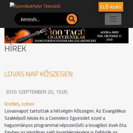
ÉLŐ ADÁS
HÍREK
LOVAS NAP KŐSZEGEN
2010. SZEPTEMBER 20., 15:05
közélet
,
színes
Lovasnapot tartottak a hétvégén Kőszegen. Az Evangélikus
Szakképző Iskola és a Csenokics Egyesület ezzel a
hagyományos programmal népszerűsíti a lovaglást évek óta.
Egyben az iskolában zajló lovasképzésekre is felhívják az