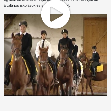
általános iskolások és szüleik figyelmét.
Lovas nemzet a magyar, és ezt be is bizonyították hétvégén
a kőszegi Evangélikus Iskola diákjai. Nemcsak az oktató nézte
figyelmesen a bemutatót, hanem a gyerekek és szüleik is.
Sokan talán most láttak testközelből először lovat, de
akadtak rutinos lovasok is.
Több egyesület lovasai igyekeztek
felkelteni a gyerekek érdeklődését. Bár a lovaglás nem
veszélytelen, mégis egyre több szülő engedi nyeregbe
pattanni csemetéjét.
A lovas napot már hosszú évek óta
megrendezi az Evangélikus Szakképző Iskola, ahol 12 éve
folyik lovasképzés. A rendezvény célja, nemcsak az, hogy a
gyerekek megismerkedjenek az állatokkal, hanem, hogy az
iskola lovasképzésein tanuljanak tovább a 8. osztály
befejezését követően a diákok.