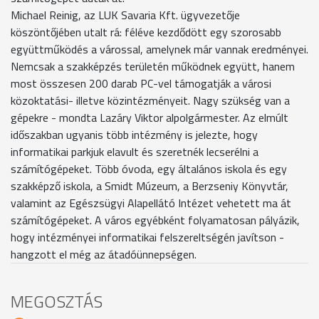
Michael Reinig, az LUK Savaria Kft. ügyvezetője
köszöntőjében utalt rá: féléve kezdődött egy szorosabb
együttműködés a várossal, amelynek már vannak eredményei.
Nemcsak a szakképzés területén működnek együtt, hanem
most összesen 200 darab PC-vel támogatják a városi
közoktatási- illetve közintézményeit. Nagy szükség van a
gépekre - mondta Lazáry Viktor alpolgármester. Az elmúlt
időszakban ugyanis több intézmény is jelezte, hogy
informatikai parkjuk elavult és szeretnék lecserélni a
számítógépeket. Több óvoda, egy általános iskola és egy
szakképző iskola, a Smidt Múzeum, a Berzseniy Könyvtár,
valamint az Egészsügyi Alapellátó Intézet vehetett ma át
számítógépeket. A város egyébként folyamatosan pályázik,
hogy intézményei informatikai felszereltségén javítson -
hangzott el még az átadóünnepségen.
MEGOSZTÁS