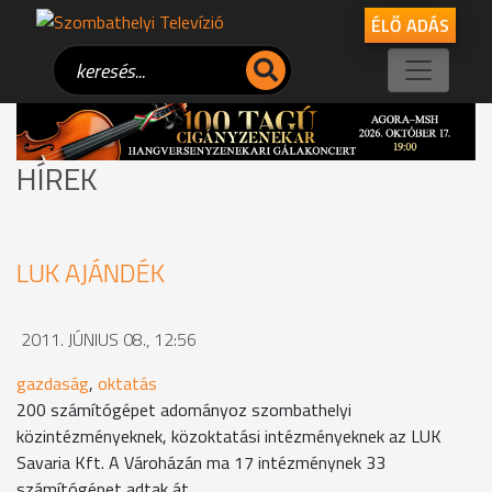
ÉLŐ ADÁS
HÍREK
LUK AJÁNDÉK
2011. JÚNIUS 08., 12:56
gazdaság
,
oktatás
200 számítógépet adományoz szombathelyi
közintézményeknek, közoktatási intézményeknek az LUK
Savaria Kft. A Vároházán ma 17 intézménynek 33
számítógépet adtak át.