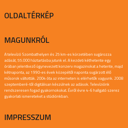
OLDALTÉRKÉP
MAGUNKRÓL
A televízó Szombathelyen és 25 km-es körzetében sugározza
adását, 55.000 háztartásba jutunk el. A kezdeti kéthetente egy
órában jelentkező úgynevezett konzerv magazinokat a hetente, majd
kétnaponta, az 1990-es évek közepétől naponta sugárzott élő
műsorok váltották. 2004 óta az interneten is elérhetők vagyunk. 2008
szeptemberé-től digitálisan készülnek az adások. Televíziónk
rendszeresen fogad gyakornokokat. Évről évre 4-6 hallgató szerez
gyakorlati ismereteket a stúdiónkban.
IMPRESSZUM