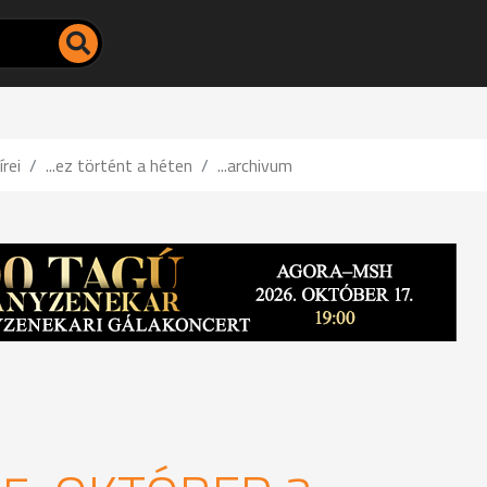
írei
...ez történt a héten
...archivum