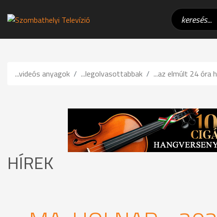
...videós anyagok
...legolvasottabbak
...az elmúlt 24 óra h
HÍREK