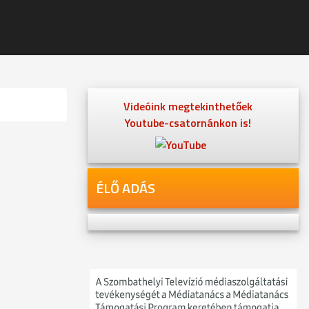
Videóink megtekinthetőek
Youtube-csatornánkon is!
ÉLŐ ADÁS