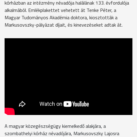
kórházban az intézmény névadója halálának 133. évfordulója
alkalmából. Emlékplakettet vehetett át Tenke Péter, a
Magyar Tudományos Akadémia doktora, kiosztották a
Markusovszky-pályázat díjait, és kinevezéseket adtak át.
A magyar közegészségügy kiemelkedő alakjára, a
szombathelyi kórház névadójára, Markusovszky Lajosra