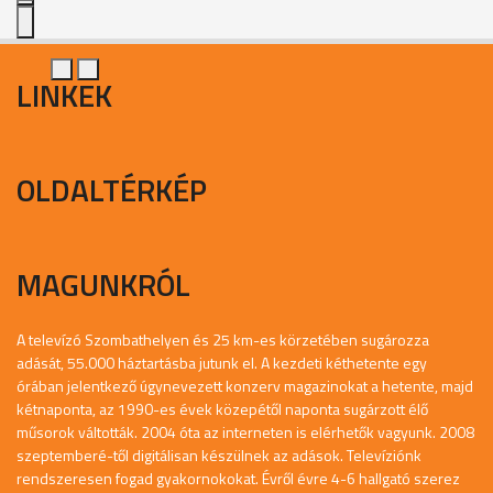
LINKEK
OLDALTÉRKÉP
MAGUNKRÓL
A televízó Szombathelyen és 25 km-es körzetében sugározza
adását, 55.000 háztartásba jutunk el. A kezdeti kéthetente egy
órában jelentkező úgynevezett konzerv magazinokat a hetente, majd
kétnaponta, az 1990-es évek közepétől naponta sugárzott élő
műsorok váltották. 2004 óta az interneten is elérhetők vagyunk. 2008
szeptemberé-től digitálisan készülnek az adások. Televíziónk
rendszeresen fogad gyakornokokat. Évről évre 4-6 hallgató szerez