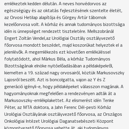
emlékeztek kedden délután. A neves honvédorvos az
egészségügy és az oktatás fejlesztésének szentelte életét,
az Orvosi Hetilap alapítója és Görgey Artúr tábornok
kezelőorvosa volt. A kórház és annak tudományos bizottsága
idén is ünnepséget rendezett tiszteletére. Mellszobránál
Engert Zoltán Vendel,az Urológiai Osztály osztályvezető
főorvosa mondott beszédet, majd koszorúkat helyeztek el a
jelenlévők. A megemlékezés ezt követően emléküléssel
folytatódott, ahol Márkus Béla, a kórház Tudományos
Bizottságának elnöke nyitóelőadásában a példaképekről,
kiemelten a 19. század nagy orvosairól, köztük Markusovszky
Lajosról beszélt. Azt is boncolgatta, vajon az Y és Z
generáció igényli-e, hogy példaképeket válasszon magának. A
hagyományoknak megfelelően a rendezvényen adták át a
Markusovszky-emlékplakettet. Az elismerést idén Tenke
Péter, az MTA doktora, a Jahn Ferenc Dél-pesti Kórház
Urológiai Osztályának osztályvezető főorvosa, az Országos
Onkológiai Intézet Urológiai Daganatsebészeti Központ
központvezető főorvosa vehette át, aki tudományos