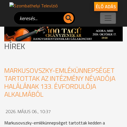
ÉLŐ ADÁS
HÍREK
MARKUSOVSZKY-EMLÉKÜNNEPSÉGET
TARTOTTAK AZ INTÉZMÉNY NÉVADÓJA
HALÁLÁNAK 133. ÉVFORDULÓJA
ALKALMÁBÓL
2026. MÁJUS 06., 10:37
Markusovszky-emlékünnepséget tartottak kedden a