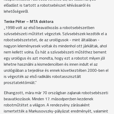
előadást is tartott a robotsebészet kihívásairól és
lehetőségeiről.
Tenke Péter – MTA doktora
„1998 volt az első beavatkozás a robotsebészetben
szívsebészeti műtétet végeztek. Szívsebészek kezdték el a
robotsebészetetet, de az urológusok - mint általában -
nagyon leleményesek voltak és mindenhol ott járkáltak, ahol
nem kellett volna. És hát a szívsebészeti műtéthez bement
egy urológus és azt mondta, hogy ezt a robotot milyen jól
lehetne használni a kismedencében és innen indult el az
urológiában a terjedése és ennek következtében 2000-ben el
is végezték az első radikális robotasszisztált
prosztatektómiát.”
Elhangzott, mára már 70 országban zajlanak robotsebészeti
beavatkozások. Minden 17. másodpercben kezdenek
robotműtétet a világon. A rendezvény zárásaként
ismertették a Markusovszky-pályázat eredményét, valamint