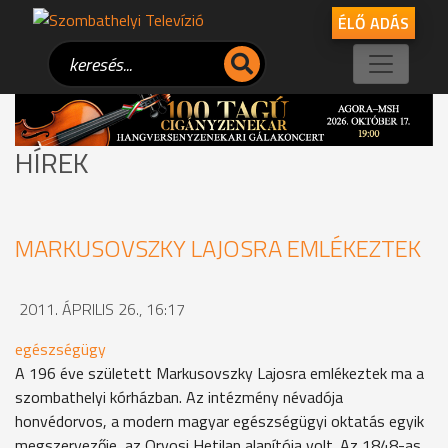
ÉLŐ ADÁS
HÍREK
MARKUSOVSZKY LAJOSRA EMLÉKEZTEK
2011. ÁPRILIS 26., 16:17
egészségügy
A 196 éve született Markusovszky Lajosra emlékeztek ma a
szombathelyi kórházban. Az intézmény névadója
honvédorvos, a modern magyar egészségügyi oktatás egyik
megszervezője, az Orvosi Hetilap alapítója volt. Az 1848-as