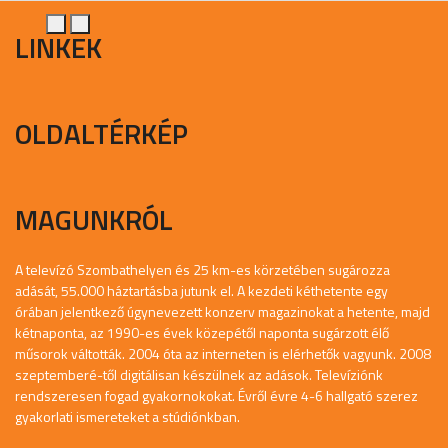
LINKEK
OLDALTÉRKÉP
MAGUNKRÓL
A televízó Szombathelyen és 25 km-es körzetében sugározza
adását, 55.000 háztartásba jutunk el. A kezdeti kéthetente egy
órában jelentkező úgynevezett konzerv magazinokat a hetente, majd
kétnaponta, az 1990-es évek közepétől naponta sugárzott élő
műsorok váltották. 2004 óta az interneten is elérhetők vagyunk. 2008
szeptemberé-től digitálisan készülnek az adások. Televíziónk
rendszeresen fogad gyakornokokat. Évről évre 4-6 hallgató szerez
gyakorlati ismereteket a stúdiónkban.