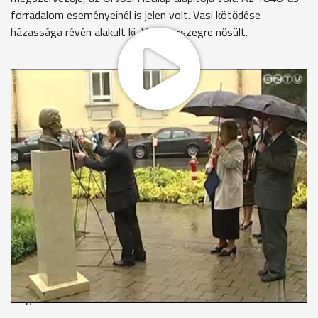
forradalom eseményeinél is jelen volt. Vasi kötődése
házassága révén alakult ki, Vasegerszegre nősült.
A Markusovszky-kórházban 1955 óta minden évben
emlékünnepséget tartanak a névadó tiszteletére. A mai
rendezvény Markusovszky Lajos szobrának
megkoszorúzásával kezdődött, majd emléküléssel
folytatódott a Romhányi-teremben. A résztvevők
meghallgathatták prof. dr. Kovács L. Gábor előadását, aki a
laboratóriumi diagnosztika fejlődéséről beszélt. A neves
szakember, a kórház korábbi igazgatója a napokban lett a
Magyar Tudományos Akadémia tagja, munkássága
elismeréseként idén ő vehette át a Markusovszky-
emlékplakettet. Kihirdették a Markusovszky-pályázat
eredményeit is, melyre ezúttal 22 tanulmány érkezett a
kórház orvosaitól. Az emlékülésről májusi Medicina
magazinunkban részletesen is hallhatnak.