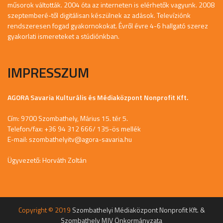
műsorok váltották. 2004 óta az interneten is elérhetők vagyunk. 2008
szeptemberé-től digitálisan készülnek az adások. Televíziónk
rendszeresen fogad gyakornokokat. Évről évre 4-6 hallgató szerez
gyakorlati ismereteket a stúdiónkban.
IMPRESSZUM
AGORA Savaria Kulturális és Médiaközpont Nonprofit Kft.
Cím: 9700 Szombathely, Márius 15. tér 5.
Telefon/fax: +36 94 312 666/ 135-ös mellék
E-mail:
szombathelyitv@agora-savaria.hu
Ügyvezető: Horváth Zoltán
Copyright © 2019
Szombathelyi Médiaközpont Nonprofit Kft. &
Szombathely MJV Önkormányzata