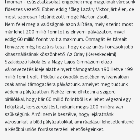
finoman - csúsztatásokat engednek meg maguknak városunk
fideszes vezetői. Ebben eddig főleg Lazáry Viktor járt élen, de
most szorosan felzárkózott mögé Marton Zsolt.
Nem felel meg a valóságnak azon állítása, mely szerint most
már lehet 200 millió forintot is elnyerni pályázaton, mivel
eddig 60 millió forint volt a maximum. Önmagát és társait
fényezve még hozzá is teszi, hogy ez az uniós források jobb
kihasználásának köszönhető. Az Orlay (Kereskedelmi)
Szakképző Iskola és a Nagy Lajos Gimnázium előző
városvezetés ideje alatt elnyert támogatása 190 illetve 199
millió forint volt. Például az óvodák esetében nyilvánvalóan
csak annyi támogatásra pályáztunk, amelyet meg tudtunk
védeni a pályázatban. Nehéz lenne elhitetni a szigorú
bírálókkal, hogy bár 60 millió forintból is el lehet végezni egy
felújítást, korszerűsítést, nekünk mégis 200 millióra van
szükségünk. Arról nem is beszélve, hogy lejáratnánk
városunkat a blőd pályázatokkal, ami ráadásul lehetetlenítené
a későbbi uniós forrásszerzési lehetőségeinket.