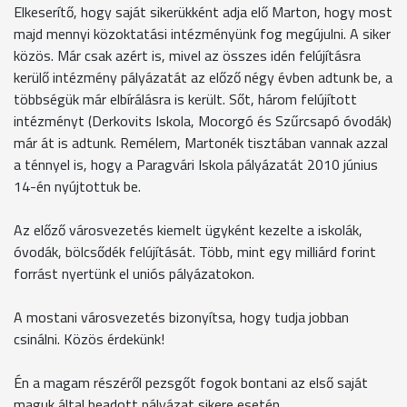
Elkeserítő, hogy saját sikerükként adja elő Marton, hogy most
majd mennyi közoktatási intézményünk fog megújulni. A siker
közös. Már csak azért is, mivel az összes idén felújításra
kerülő intézmény pályázatát az előző négy évben adtunk be, a
többségük már elbírálásra is került. Sőt, három felújított
intézményt (Derkovits Iskola, Mocorgó és Szűrcsapó óvodák)
már át is adtunk. Remélem, Martonék tisztában vannak azzal
a ténnyel is, hogy a Paragvári Iskola pályázatát 2010 június
14-én nyújtottuk be.
Az előző városvezetés kiemelt ügyként kezelte a iskolák,
óvodák, bölcsődék felújítását. Több, mint egy milliárd forint
forrást nyertünk el uniós pályázatokon.
A mostani városvezetés bizonyítsa, hogy tudja jobban
csinálni. Közös érdekünk!
Én a magam részéről pezsgőt fogok bontani az első saját
maguk által beadott pályázat sikere esetén.