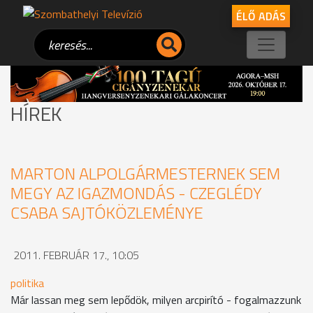
ÉLŐ ADÁS
HÍREK
MARTON ALPOLGÁRMESTERNEK SEM
MEGY AZ IGAZMONDÁS - CZEGLÉDY
CSABA SAJTÓKÖZLEMÉNYE
2011. FEBRUÁR 17., 10:05
politika
Már lassan meg sem lepődök, milyen arcpirító - fogalmazzunk