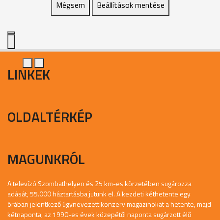
Mégsem
Beállítások mentése
LINKEK
OLDALTÉRKÉP
MAGUNKRÓL
A televízó Szombathelyen és 25 km-es körzetében sugározza
adását, 55.000 háztartásba jutunk el. A kezdeti kéthetente egy
órában jelentkező úgynevezett konzerv magazinokat a hetente, majd
kétnaponta, az 1990-es évek közepétől naponta sugárzott élő