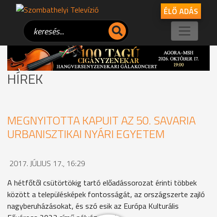
ÉLŐ ADÁS
HÍREK
MEGNYITOTTA KAPUIT AZ 50. SAVARIA
URBANISZTIKAI NYÁRI EGYETEM
2017. JÚLIUS 17., 16:29
A hétfőtől csütörtökig tartó előadássorozat érinti többek
között a településképek fontosságát, az országszerte zajló
nagyberuházásokat, és szó esik az Európa Kulturális