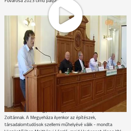
Fővárosa 2023 című pályázatról is.
A Savaria Urbanisztikai Nyári Egyetemet 1968-ban hívták
életre. Nagyszerűsége egyediségében rejlik - mondta
köszöntőjében Puskás Tivadar polgármester, hiszen fél
évszázados múltravisszatekintő, civil szervezet által
szervezett szabadegyetem nincs több az országban
Puskás Tivadar - polgármester
"Az idei fő téma a települések, a települések arculata lesz a
fejesztések lesznek. Azért is örülök külön, hogy
Szombathelyen kerül megrendezésre, hiszen ebben a
témában Szombathely sok mindent tud mondani."
A jubileum alkalmából a polgármester elismerő emléklapot
adott át a szabadegyetem egyik főszervezőjének, Simon
Zoltánnak. A Megyeháza ilyenkor az építészek,
társadalomtudósok szellemi műhelyévé válik - mondta