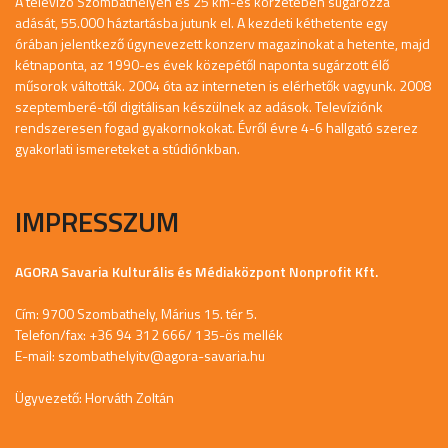
A televízó Szombathelyen és 25 km-es körzetében sugározza
adását, 55.000 háztartásba jutunk el. A kezdeti kéthetente egy
órában jelentkező úgynevezett konzerv magazinokat a hetente, majd
kétnaponta, az 1990-es évek közepétől naponta sugárzott élő
műsorok váltották. 2004 óta az interneten is elérhetők vagyunk. 2008
szeptemberé-től digitálisan készülnek az adások. Televíziónk
rendszeresen fogad gyakornokokat. Évről évre 4-6 hallgató szerez
gyakorlati ismereteket a stúdiónkban.
IMPRESSZUM
AGORA Savaria Kulturális és Médiaközpont Nonprofit Kft.
Cím: 9700 Szombathely, Márius 15. tér 5.
Telefon/fax: +36 94 312 666/ 135-ös mellék
E-mail:
szombathelyitv@agora-savaria.hu
Ügyvezető: Horváth Zoltán