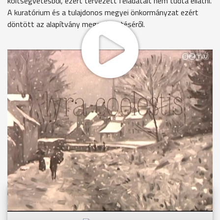
költségvetésből, ezért tervezett feladatait nem tudta ellátni.
A kuratórium és a tulajdonos megyei önkormányzat ezért
döntött az alapítvány megszűntetéséről.
MEGOSZTÁS
Videóink megtekinthetőek
Youtube-csatornánkon is!