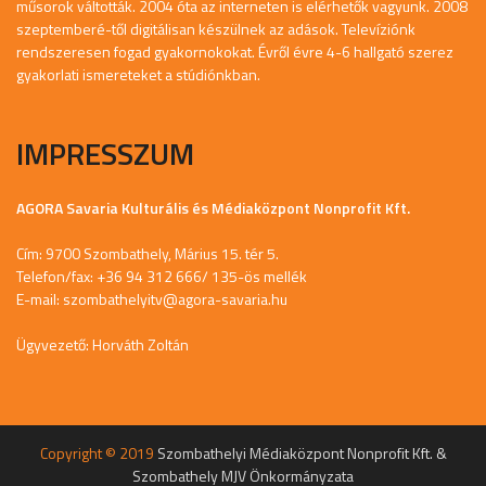
műsorok váltották. 2004 óta az interneten is elérhetők vagyunk. 2008
szeptemberé-től digitálisan készülnek az adások. Televíziónk
rendszeresen fogad gyakornokokat. Évről évre 4-6 hallgató szerez
gyakorlati ismereteket a stúdiónkban.
IMPRESSZUM
AGORA Savaria Kulturális és Médiaközpont Nonprofit Kft.
Cím: 9700 Szombathely, Márius 15. tér 5.
Telefon/fax: +36 94 312 666/ 135-ös mellék
E-mail:
szombathelyitv@agora-savaria.hu
Ügyvezető: Horváth Zoltán
Copyright © 2019
Szombathelyi Médiaközpont Nonprofit Kft. &
Szombathely MJV Önkormányzata