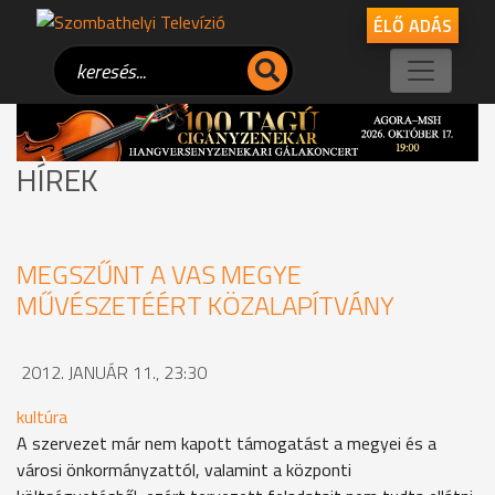
ÉLŐ ADÁS
HÍREK
MEGSZŰNT A VAS MEGYE
MŰVÉSZETÉÉRT KÖZALAPÍTVÁNY
2012. JANUÁR 11., 23:30
kultúra
A szervezet már nem kapott támogatást a megyei és a
városi önkormányzattól, valamint a központi