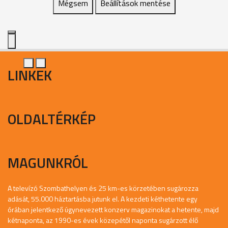
Mégsem
Beállítások mentése
LINKEK
OLDALTÉRKÉP
MAGUNKRÓL
A televízó Szombathelyen és 25 km-es körzetében sugározza
adását, 55.000 háztartásba jutunk el. A kezdeti kéthetente egy
órában jelentkező úgynevezett konzerv magazinokat a hetente, majd
kétnaponta, az 1990-es évek közepétől naponta sugárzott élő