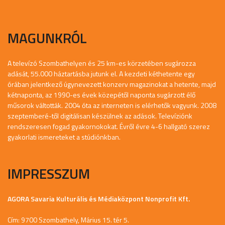
MAGUNKRÓL
A televízó Szombathelyen és 25 km-es körzetében sugározza
adását, 55.000 háztartásba jutunk el. A kezdeti kéthetente egy
órában jelentkező úgynevezett konzerv magazinokat a hetente, majd
kétnaponta, az 1990-es évek közepétől naponta sugárzott élő
műsorok váltották. 2004 óta az interneten is elérhetők vagyunk. 2008
szeptemberé-től digitálisan készülnek az adások. Televíziónk
rendszeresen fogad gyakornokokat. Évről évre 4-6 hallgató szerez
gyakorlati ismereteket a stúdiónkban.
IMPRESSZUM
AGORA Savaria Kulturális és Médiaközpont Nonprofit Kft.
Cím: 9700 Szombathely, Márius 15. tér 5.