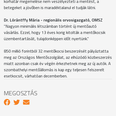
korhatár megemelése nem veszélyezteti a mentést, a
betegeket a jövőben is maradéktalanul el tudják látni.
Dr. Lórántffy Mária - regionális orvosigazgató, OMSZ
"Nagyon minimális létszámban történt új mentőautó
vásárlás. Ezzel, hogy 13 éves korig kitolták a mentőkocsik
üzembentartását, tulajdonképpen időt nyertünk."
850 millió forintból 32 mentőkocsi beszerzését pályáztatta
meg az Országos Mentőszolgálat, az elhúzódó közbeszerzés
miatt azonban csak év végén érkezhetnek meg az új autók. A
szombathelyi mentőállomás is kap egy teljesen felszerelt
esetkocsit, várhatóan decemberben.
MEGOSZTÁS