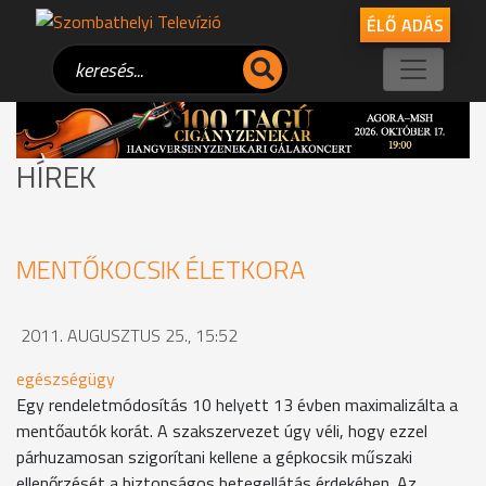
ÉLŐ ADÁS
HÍREK
MENTŐKOCSIK ÉLETKORA
2011. AUGUSZTUS 25., 15:52
egészségügy
Egy rendeletmódosítás 10 helyett 13 évben maximalizálta a
mentőautók korát. A szakszervezet úgy véli, hogy ezzel
párhuzamosan szigorítani kellene a gépkocsik műszaki
ellenőrzését a biztonságos betegellátás érdekében. Az