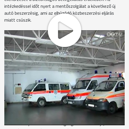
intézkedéssel időt nyert a mentőszolgálat a következő új
autó beszerzésig, ami az elhúzódó közbeszerzési eljárás
miatt csúszik.
Tavaly márciusban érte baleset ezt a mentőt. Egy
szabálytalan autós hajtott ki elé a Vörösmarty utcában, a
sofőr félrerántotta a kormányt és egy oszlopnak ütköztek.
Jellemzően a figyelmetlen közlekedők és az elsőbbségadás
elmulasztása okozza a baleseteket, a mentő esetleges
műszaki problémája miatt még sohasem történt hasonló.
Vas megyében 26 autót használnak mentésre. Vannak köztük
egészen újak, de olyanok is, amelyek már 4-500 ezer
kilométert futottak. A kisebb hibákat a mentőállomás
műhelyében a szerelők javítják ki, de a törvényi előírás szerint
a járművek - típustól függően - bizonyos megtett kilométer
után műszaki felülvizsgálaton kell hogy átessenek, ezt
szigorúan be is tartják. Új kocsi már régóta nem érkezett ide
Szombathelyre sem. Az orvosigazgató azt mondja, a