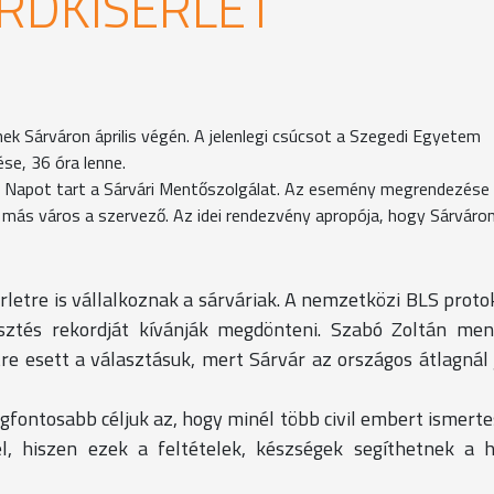
RDKÍSÉRLET
lnek Sárváron április végén. A jelenlegi csúcsot a Szegedi Egyetem
se, 36 óra lenne.
 Napot tart a Sárvári Mentőszolgálat. Az esemény megrendezése
ás város a szervező. Az idei rendezvény apropója, hogy Sárváro
letre is vállalkoznak a sárváriak. A nemzetközi BLS proto
ztés rekordját kívánják megdönteni. Szabó Zoltán men
tre esett a választásuk, mert Sárvár az országos átlagnál
gfontosabb céljuk az, hogy minél több civil embert ismert
l, hiszen ezek a feltételek, készségek segíthetnek a h