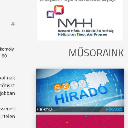
MŰSORAINK
 komoly
n 60
kollnak
tőtiszt
 jobban
essenek
irtelen