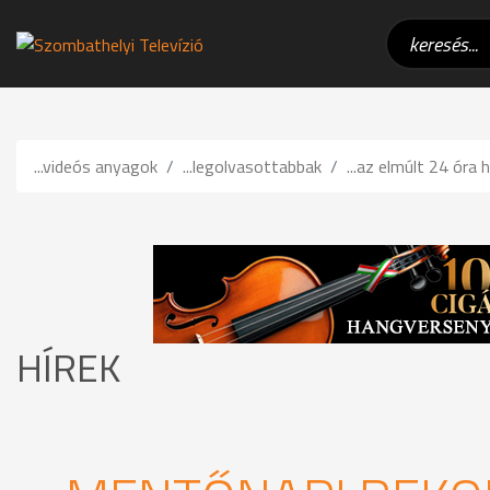
...videós anyagok
...legolvasottabbak
...az elmúlt 24 óra h
HÍREK