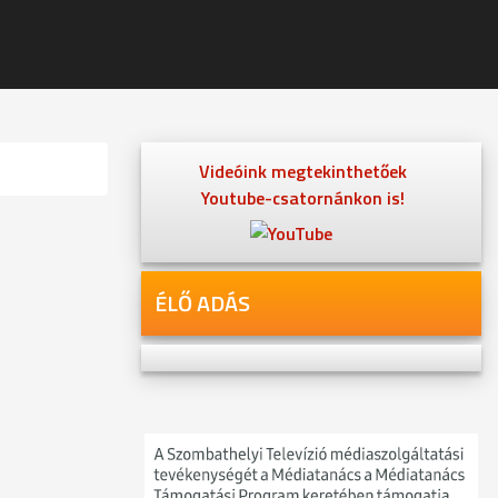
Videóink megtekinthetőek
Youtube-csatornánkon is!
ÉLŐ ADÁS