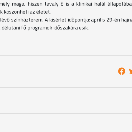
mély maga, hiszen tavaly ő is a klinikai halál állapotába
k köszönheti az életét.
évő színházterem. A kísérlet időpontja: április 29-én hajna
at délutáni fő programok időszakára esik.