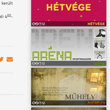
 került
00
li 4
-