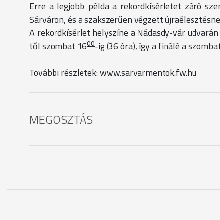
Erre a legjobb példa a rekordkísérletet záró sze
Sárváron, és a szakszerűen végzett újraélesztésne
A rekordkísérlet helyszíne a Nádasdy-vár udvarán l
00
től szombat 16
-ig (36 óra), így a finálé a szomb
További részletek: www.sarvarmentok.fw.hu
MEGOSZTÁS