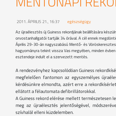
MENTŐNAPI REKO
2011. ÁPRILIS 21., 16:37
egészségügy
Az újraélesztés új Guiness rekordjának beállítására készü
orvostanhallgatói tartják 34 órával. A cél ennek megdönté
Április 29-30-án nagyszabású Mentő- és Vöröskeresztes
hagyományra tekint vissza Vas megyében, minden évben m
esztendeje indult el a szervezett mentés.
A rendezvényhez kapcsolódóan Guiness rekordkísér
megfelelően fantomon az egyszemélyes újraéles
kérdésünkre elmondta, azért erre a rekordkísérle
ellátott a félautomata defibrillátorokkal.
A Guiness rekord elérése mellett természetesen le
meg az újraélesztés jelentőségével, módszeréve
szívhalál elleni küzdelemben.