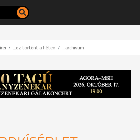
írei
...ez történt a héten
...archivum