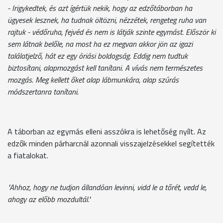
- Irigykedtek, és azt ígértük nekik, hogy az edzőtáborban ha
ügyesek lesznek, ha tudnak öltözni, nézzétek, rengeteg ruha van
rajtuk - védőruha, fejvéd és nem is látják szinte egymást. Először ki
sem látnak belőle, na most ha ez megvan akkor jön az igazi
találatjelző, hát ez egy óriási boldogság. Eddig nem tudtuk
biztosítani, alapmozgást kell tanítani. A vívás nem természetes
mozgás. Meg kellett őket alap lábmunkára, alap szúrás
módszertanra tanítani.
A táborban az egymás elleni asszókra is lehetőség nyílt. Az
edzők minden párharcnál azonnali visszajelzésekkel segítették
a fiatalokat.
"Ahhoz, hogy ne tudjon állandóan levinni, vidd le a tőrét, vedd le,
ahogy az előbb mozdultál."