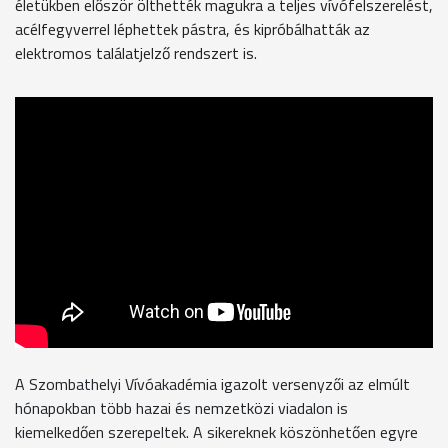
életükben először ölthették magukra a teljes vívófelszerelést,
acélfegyverrel léphettek pástra, és kipróbálhatták az
elektromos találatjelző rendszert is.
A Szombathelyi Vívóakadémia igazolt versenyzői az elmúlt
hónapokban több hazai és nemzetközi viadalon is
kiemelkedően szerepeltek. A sikereknek köszönhetően egyre