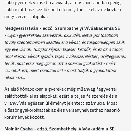
több gyermek választja a vívást, a mostani táborban pedig
több mint húsz kezdő sportoló mélyíthette el az év közben
megszerzett alapokat.
Medgyesi István - edző, Szombathelyi Vívóakadémia SE
- Olyan gyerekeknek szerveztük, akik idén, illetve pontosabban
tavaly szeptemberben kezdték el a vívást, és tulajdonképpen szűk
egy éve vívnak. Tulajdonképpen teljesen kezdők, és ez az a tábor,
ahol először vívnak igazán, teljes vívófelszerelésben, acélfegyverrel,
tehát most érzik meg igazán azt a sok-sok gyakorlást - miért
csináltuk ezt, miért csináltuk azt - most tudják a gyakorlatban
alkalmazni.
Az első hónapokban a gyerekek még műanyag fegyverrel
sajátították el az alapokat, ezért a teljes felszerelés és a
villanyvívás egészen új élményt jelentett számukra. Most
először gyakorolhattak az éles versenyhelyzethez hasonló
körülmények között.
Molnár Csaba - edző, Szombathelyi Vívóakadémia SE