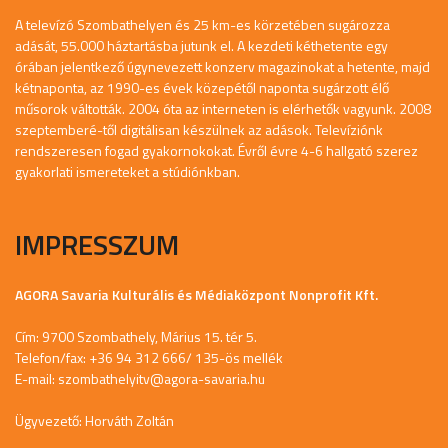
A televízó Szombathelyen és 25 km-es körzetében sugározza
adását, 55.000 háztartásba jutunk el. A kezdeti kéthetente egy
órában jelentkező úgynevezett konzerv magazinokat a hetente, majd
kétnaponta, az 1990-es évek közepétől naponta sugárzott élő
műsorok váltották. 2004 óta az interneten is elérhetők vagyunk. 2008
szeptemberé-től digitálisan készülnek az adások. Televíziónk
rendszeresen fogad gyakornokokat. Évről évre 4-6 hallgató szerez
gyakorlati ismereteket a stúdiónkban.
IMPRESSZUM
AGORA Savaria Kulturális és Médiaközpont Nonprofit Kft.
Cím: 9700 Szombathely, Márius 15. tér 5.
Telefon/fax: +36 94 312 666/ 135-ös mellék
E-mail:
szombathelyitv@agora-savaria.hu
Ügyvezető: Horváth Zoltán