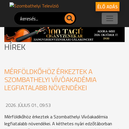
ÉLŐ ADÁS
HÍREK
MÉRFÖLDKŐHÖZ ÉRKEZTEK A
SZOMBATHELYI VÍVÓAKADÉMIA
LEGFIATALABB NÖVENDÉKEI
2026. JÚLIUS 01., 09:53
Mérföldkőhöz érkeztek a Szombathelyi Vívóakadémia
legfiatalabb növendékei. A kéthetes nyári edzőtáborban