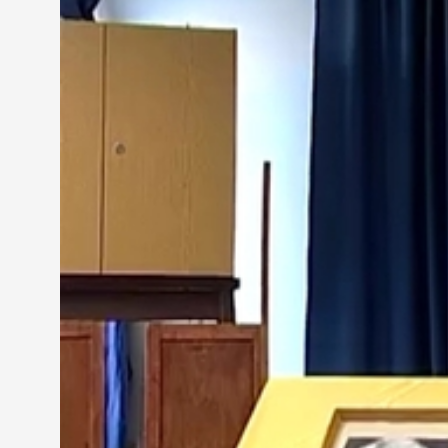
Tóth Flóra - népdalénekes, Kőszeg
"Először az iskolai néptáncra jártam és ott kezdte
A dalok többsége a szerelemről szólt. A zsűri nemc
értik- és átérzik-e amit énekelnek. Fontos szempo
stílus is.
A népdalénekesek mellett a mesemondóknál is megy
negyedik osztályosok versenyeztek. A zsűri, többek 
könyvkiadó már több éve rendezi meg az általáno
az iskolai fordulókat követően 11 településről ös
Kiss János - szakreferens, Apáczai Kiadó Kft.
"Egyrészt a tehetségek felfedezéseés a hagyományo