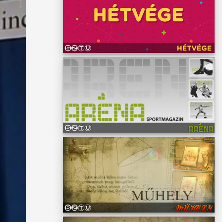
zt is,
lési
madik-
 Idén,