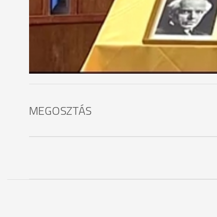
A népdaénekesek és mesemondók közül, kategórián
döntőbe, amit márciusban rendeznek Budapesten.
MEGOSZTÁS