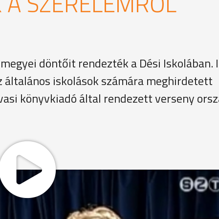
 A SZERELEMRŐL
gyei döntőit rendezték a Dési Iskolában. 
z általános iskolások számára meghirdetett
 vasi könyvkiadó által rendezett verseny ors
 be szerda délután a Dési Iskola auláját. Az iskolai fordu
felső tagozatosok mellett alsósok is indulhattak. Többek k
k versenyzők. Flóra 6 éve énekel népdalokat.