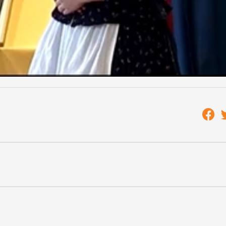
ként egy-egy diák, összesen hatan jutottak az országos