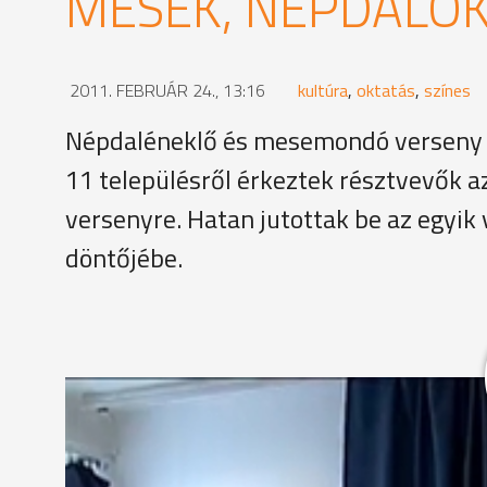
MESÉK, NÉPDALOK
2011. FEBRUÁR 24., 13:16
kultúra
,
oktatás
,
színes
Népdaléneklő és mesemondó verseny me
11 településről érkeztek résztvevők a
versenyre. Hatan jutottak be az egyik
döntőjébe.
Nem kórusok, hanem népdalénekesek hangja töltötte
követően, most rendezték a megyei döntőt. Idén a 
Gencsapátiból, Kőszegről, Celldömölkről is érkezte