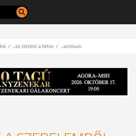
írei
...ez történt a héten
...archivum