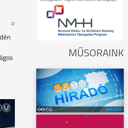
Idén
MŰSORAINK
zágos
lókat
özött