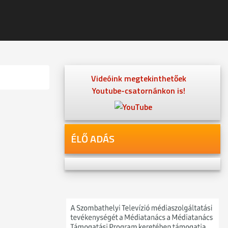
Videóink megtekinthetőek
Youtube-csatornánkon is!
ÉLŐ ADÁS