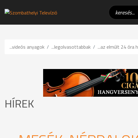
...videós anyagok
...legolvasottabbak
...az elmúlt 24 óra h
HÍREK