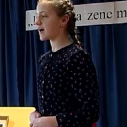
m énekelni és aztán megtetszett."
sak azt figyelte, tisztán énekelnek-e a versenyzők, hanem a
nt volt az értékelésben a megfelelő előadásmód és az ének
ei döntőt rendeztek. Itt az első-második, valamint a har
között, a helyes kiejtést is figyelte. Az egyik vas megyei
s iskolások számára népdaléneklő és mesemondó versenyét.
szesen 42-en jelentkeztek a megyei döntőkre.
k, a kultúra őrzése a célunk ezzel a versennyel."