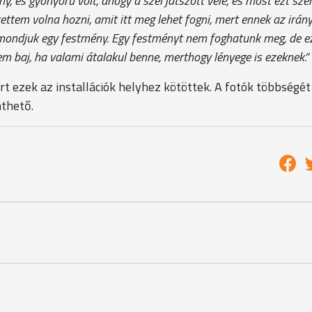
lény, és gyönyörű volt, ahogy a szél játszott vele, és most ezt sz
ettem volna hozni, amit itt meg lehet fogni, mert ennek az irán
t mondjuk egy festmény. Egy festményt nem foghatunk meg, de 
em baj, ha valami átalakul benne, merthogy lényege is ezeknek.”
 ezek az installációk helyhez kötöttek. A fotók többségé
nthető.