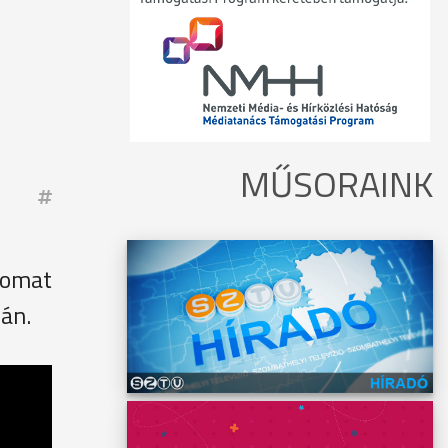
MŰSORAINK
yomat
án.