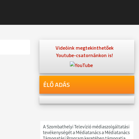
Videóink megtekinthetőek
Youtube-csatornánkon is!
ÉLŐ ADÁS