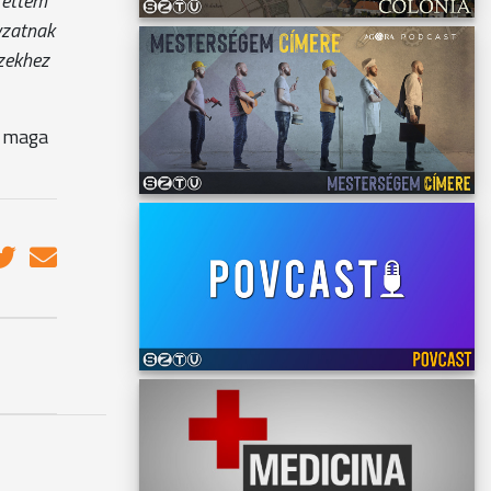
erettem
yzatnak
ezekhez
t maga