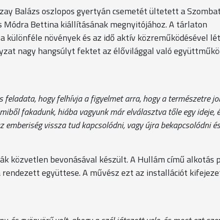
ozzay Balázs oszlopos gyertyán csemetét ültetett a Szombat
s Módra Bettina kiállításának megnyitójához. A tárlaton
a különféle növények és az idő aktív közreműködésével lét
ányzat nagy hangsúlyt fektet az élővilággal való együttműk
feladata, hogy felhívja a figyelmet arra, hogy a természetre j
miből fakadunk, hiába vagyunk már elválasztva tőle egy ideje, 
az emberiség vissza tud kapcsolódni, vagy újra bekapcsolódni é
ák közvetlen bevonásával készült. A Hullám című alkotás 
rendezett együttese. A művész ezt az installációt kifejeze