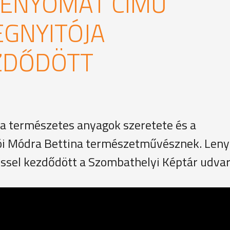
LENYOMAT CÍMŰ
EGNYITÓJA
EZDŐDÖTT
 a természetes anyagok szeretete és a
iói Módra Bettina természetművésznek. Len
éssel kezdődött a Szombathelyi Képtár udvar