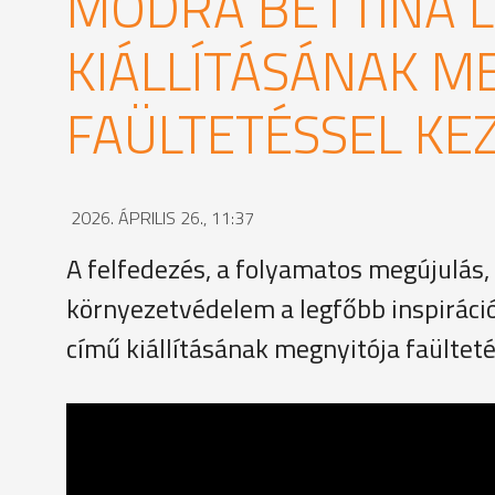
MÓDRA BETTINA 
KIÁLLÍTÁSÁNAK M
FAÜLTETÉSSEL K
2026. ÁPRILIS 26., 11:37
A felfedezés, a folyamatos megújulás,
környezetvédelem a legfőbb inspirác
című kiállításának megnyitója faültet