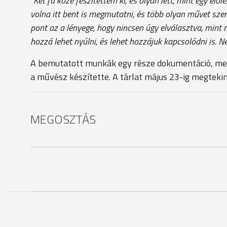
“Két fa közé feszítettem ki, és olyan lett, mint egy élő
volna itt bent is megmutatni, és több olyan művet szer
pont az a lényege, hogy nincsen úgy elválasztva, min
hozzá lehet nyúlni, és lehet hozzájuk kapcsolódni is. N
A bemutatott munkák egy része dokumentáció, mert
a művész készítette. A tárlat május 23-ig megteki
MEGOSZTÁS