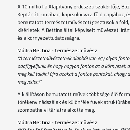
A 10 millió Fa Alapítvány erdészeti szakértője, B
Képtár átriumában, kapcsolódva a föld napjához, é
bemutatott természetművészeti gesztusok a föld, 
kísérletek. A Bettina által képviselt művészeti ir
és a környezettudatosságra.
Módra Bettina - természetművész
“A természetművészetnek alapból van egy olyan fontos 
odafigyeljünk, és hogy nagyon fontos az a környezet, a
meg kell találni újra azokat a fontos pontokat, ahogy 
megvédeni.”
A kiállításon bemutatott művek többsége élő form
törékeny nádszálak és különféle füvek struktúrába 
szombathelyi tárlatra alkotta meg.
Módra Bettina - természetművész