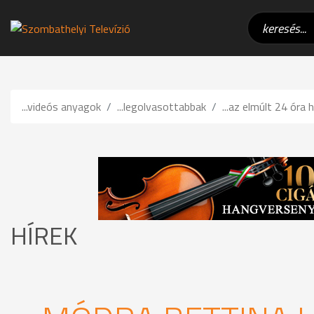
...videós anyagok
...legolvasottabbak
...az elmúlt 24 óra h
HÍREK