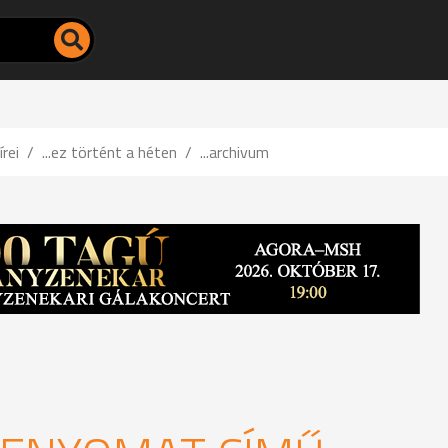
írei
...ez történt a héten
...archivum