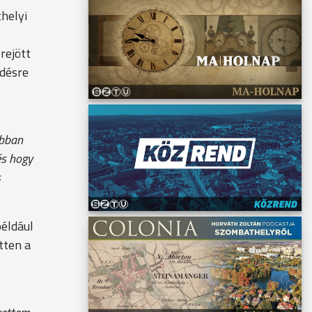
helyi
rejött
ödésre
obban
és hogy
s
például
tten a