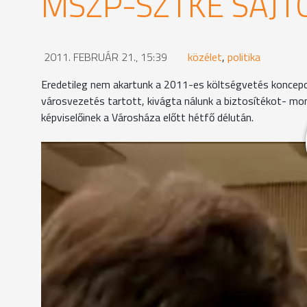
MSZP-SZTKE SAJT
2011. FEBRUÁR 21., 15:39
közélet
,
politika
Eredetileg nem akartunk a 2011-es költségvetés koncepci
városvezetés tartott, kivágta nálunk a biztosítékot- m
képviselőinek a Városháza előtt hétfő délután.
A frakcióvezető szerint nem felel meg a tényeknek
hitelállományának 16 milliárd forintra való növeke
kellettek a határozatok elfogadásához. Az elmúlt 
oktatásra, miközben az önkormányzat évről-évre k
elvégzésére és ez így van 2011-ben is - tette hoz
közgyűlésben minden struktúra átalakításra írányú
szavazni, de a fűnyíróelven történő pénzelvonást 
álláspontja szerint szavazataikkal nem fognak tá