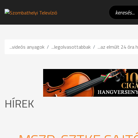
...videós anyagok
...legolvasottabbak
...az elmúlt 24 óra h
HÍREK