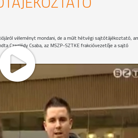
ÓTÁJÉKOZTATÓ
ójáról véleményt mondani, de a múlt hétvégi sajtótájékoztató, a
ondta Czeglédy Csaba, az MSZP-SZTKE frakcióvezetője a sajtó
, hogy csak az előző városvezetés tehető felelőssé a váro
désért, mert az elmúlt két évben az ellenzék szavazatai is
négy évben Szombathely 16 milliárd forintot költött az
isebb állami támogatást kapott a kötelező feladatok
zá Czeglédy Csaba. Kifejtette:az MSZP-SZTKE frakció
ló előterjesztést, amelyet ésszerűnek tartanak, meg fog
nem. A bizottságokban módosító javaslatokkal fognak élni
mogatni egy olyan költségvetést, amely pedagógusok elküld