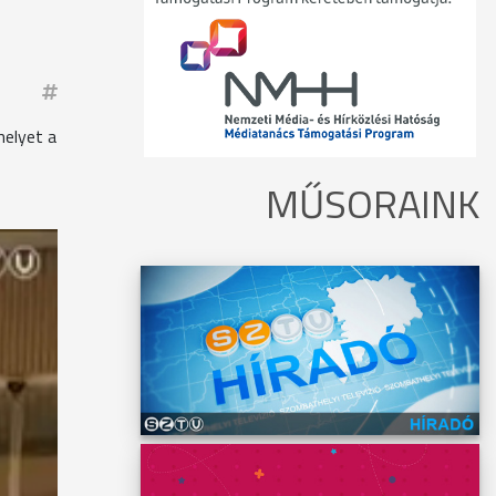
melyet a
MŰSORAINK
s
, mert
ésére