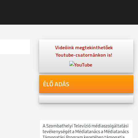
Videóink megtekinthetőek
Youtube-csatornánkon is!
ÉLŐ ADÁS