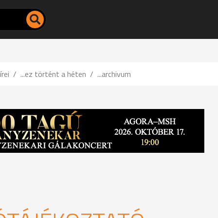
írei
...ez történt a héten
...archivum