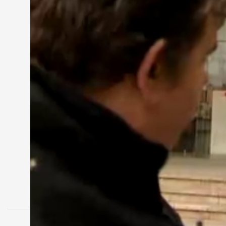
kötelezné az intézményvezetőket.
MEGOSZTÁS