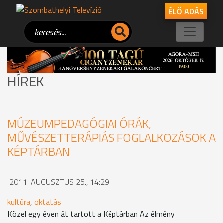
ÉLŐ ADÁS
HÍREK
MÚZEUMPEDAGÓGIAI ÓRÁK,
MŰVÉSZETTERÁPIÁS FOGLALKOZÁSOK A
KÉPTÁRBAN
2011. AUGUSZTUS 25., 14:29
kultúra
,
oktatás
Közel egy éven át tartott a Képtárban Az élmény