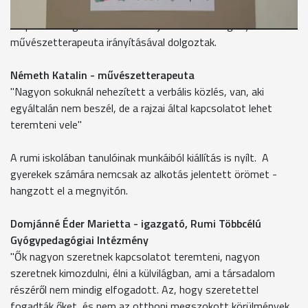
A speciális foglakozásokon a sajátos nevelési igényű tanulók
művészetterapeuta irányításával dolgoztak.
Németh Katalin - művészetterapeuta
"Nagyon sokuknál nehezített a verbális közlés, van, aki
egyáltalán nem beszél, de a rajzai által kapcsolatot lehet
teremteni vele"
A rumi iskolában tanulóinak munkáiból kiállítás is nyílt. A
gyerekek számára nemcsak az alkotás jelentett örömet -
hangzott el a megnyitón.
Domjánné Éder Marietta - igazgató, Rumi Többcélú
Gyógypedagógiai Intézmény
"Ők nagyon szeretnek kapcsolatot teremteni, nagyon
szeretnek kimozdulni, élni a külvilágban, ami a társadalom
részéről nem mindig elfogadott. Az, hogy szeretettel
fogadták őket, és nem az otthoni megszokott körülmények