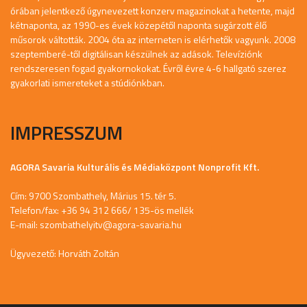
órában jelentkező úgynevezett konzerv magazinokat a hetente, majd
kétnaponta, az 1990-es évek közepétől naponta sugárzott élő
műsorok váltották. 2004 óta az interneten is elérhetők vagyunk. 2008
szeptemberé-től digitálisan készülnek az adások. Televíziónk
rendszeresen fogad gyakornokokat. Évről évre 4-6 hallgató szerez
gyakorlati ismereteket a stúdiónkban.
IMPRESSZUM
AGORA Savaria Kulturális és Médiaközpont Nonprofit Kft.
Cím: 9700 Szombathely, Márius 15. tér 5.
Telefon/fax: +36 94 312 666/ 135-ös mellék
E-mail:
szombathelyitv@agora-savaria.hu
Ügyvezető: Horváth Zoltán