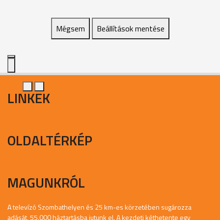
Mégsem
Beállítások mentése
LINKEK
OLDALTÉRKÉP
MAGUNKRÓL
A televízó Szombathelyen és 25 km-es körzetében sugározza
adását, 55.000 háztartásba jutunk el. A kezdeti kéthetente egy