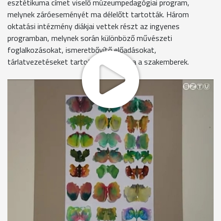
esztétikuma címet viselő múzeumpedagógiai program,
melynek záróeseményét ma délelőtt tartották. Három
oktatási intézmény diákjai vettek részt az ingyenes
programban, melynek során különböző művészeti
foglalkozásokat, ismeretbővítő előadásokat,
tárlatvezetéseket tartottak számukra a szakemberek.
Élménygazdag múzeumi órákon vettek részt a Bercsényi- és
a Derkovits-iskola, valamint a rumi gyógypedagógiai
intézmény diákjai a Képtárban. A projekt során szakköröket,
múzeumi napokat, szünidei programokat szerveztek
számukra. A foglalkozások egyik célkitűzése az volt, hogy
megszerettessék a gyerekekkel a kiállítóhelyeket, hogy
felnőttként is visszajáró látogatók legyenek.
Bakodi Szilvia - múzeumpedagógus, Szombathelyi Képtár
"Azok a gyerekek, akik itt megfordulnak egyszer-kétszer,
lehetőleg sokszor, azok magukénak érezzék a képtárat, a
múzeumi légkört"