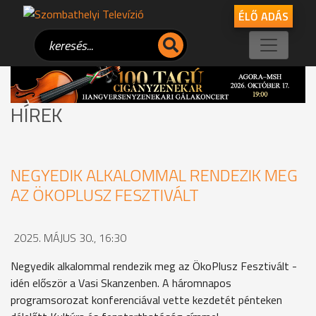
ÉLŐ ADÁS
HÍREK
NEGYEDIK ALKALOMMAL RENDEZIK MEG
AZ ÖKOPLUSZ FESZTIVÁLT
2025. MÁJUS 30., 16:30
Negyedik alkalommal rendezik meg az ÖkoPlusz Fesztivált -
idén először a Vasi Skanzenben. A háromnapos
programsorozat konferenciával vette kezdetét pénteken