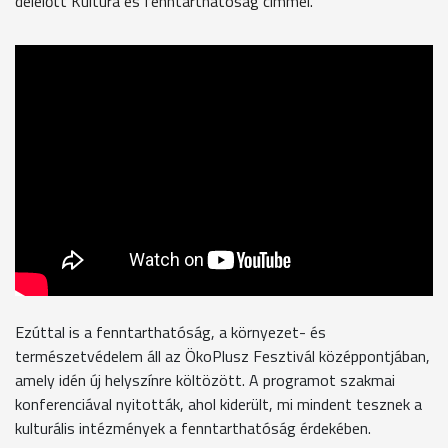
délelőtt Kultúra és fenntarthatóság címmel.
Ezúttal is a fenntarthatóság, a környezet- és
természetvédelem áll az ÖkoPlusz Fesztivál középpontjában,
amely idén új helyszínre költözött. A programot szakmai
konferenciával nyitották, ahol kiderült, mi mindent tesznek a
kulturális intézmények a fenntarthatóság érdekében.