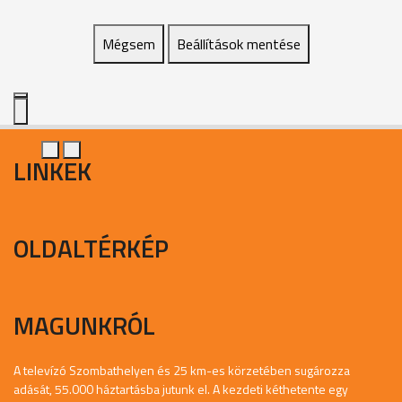
Mégsem
Beállítások mentése
LINKEK
OLDALTÉRKÉP
MAGUNKRÓL
A televízó Szombathelyen és 25 km-es körzetében sugározza
adását, 55.000 háztartásba jutunk el. A kezdeti kéthetente egy