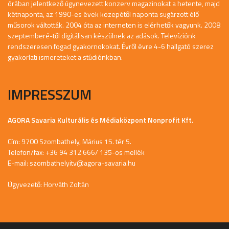
órában jelentkező úgynevezett konzerv magazinokat a hetente, majd
kétnaponta, az 1990-es évek közepétől naponta sugárzott élő
műsorok váltották. 2004 óta az interneten is elérhetők vagyunk. 2008
szeptemberé-től digitálisan készülnek az adások. Televíziónk
rendszeresen fogad gyakornokokat. Évről évre 4-6 hallgató szerez
gyakorlati ismereteket a stúdiónkban.
IMPRESSZUM
AGORA Savaria Kulturális és Médiaközpont Nonprofit Kft.
Cím: 9700 Szombathely, Márius 15. tér 5.
Telefon/fax: +36 94 312 666/ 135-ös mellék
E-mail:
szombathelyitv@agora-savaria.hu
Ügyvezető: Horváth Zoltán