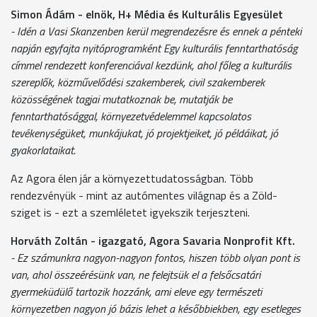
Simon Ádám - elnök, H+ Média és Kulturális Egyesület
- Idén a Vasi Skanzenben kerül megrendezésre és ennek a pénteki
napján egyfajta nyitóprogramként Egy kulturális fenntarthatóság
címmel rendezett konferenciával kezdünk, ahol főleg a kulturális
szereplők, közművelődési szakemberek, civil szakemberek
közösségének tagjai mutatkoznak be, mutatják be
fenntarthatósággal, környezetvédelemmel kapcsolatos
tevékenységüket, munkájukat, jó projektjeiket, jó példáikat, jó
gyakorlataikat.
Az Agora élen jár a környezettudatosságban. Több
rendezvényük - mint az autómentes világnap és a Zöld-
sziget is - ezt a szemléletet igyekszik terjeszteni.
Horváth Zoltán - igazgató, Agora Savaria Nonprofit Kft.
- Ez számunkra nagyon-nagyon fontos, hiszen több olyan pont is
van, ahol összeérésünk van, ne felejtsük el a felsőcsatári
gyermeküdülő tartozik hozzánk, ami eleve egy természeti
környezetben nagyon jó bázis lehet a későbbiekben, egy esetleges