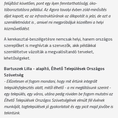
felújítást követően, pont egy ilyen fenntarthatósági, öko-
táboroztatásra például. Az Agora tavalyi évben zöld-minősítés
díjat kapott, ez az infrastruktúrának az állapotát is jelzi, de azt a
szemléletmódot is , amivel mi megpróbáljuk közelíteni a helyi
közművelődést.
A kerekasztal-beszélgetésre nemcsak helyi, hanem országos
szereplőket is meghívtak a szervezők, akik példákkal
szemléltetve vázolták a megvalósítandó terveket,
lehetőségeket.
Bartuszek Lilla - alapító, Élhető Települések Országos
Szövetség
- Előzetesen el fogom mondani, hogy mit értünk integrált
településfejlesztés alatt, mitől élhető - a mi meglátásunk szerint -
egy település, egy város, utána pedig röviden be fogom mutatni az
Élhető Települések Országos Szövetségének elmúlt fél évének
munkáját, tagtelepülések jó gyakorlatait és egy picit majd jövőbe is
tekintünk.