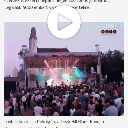
szervezők ezzel ünneplik a negyedszázados jubileumot.
Legalább 4000 embert várnak a koncertekre.
Két évtizede még romos állapotban volt a sitkei kápolna. A
rockfesztiválnak köszönhetően azonban folyamatosan
szépül. Egyes vélemények szerint most már olyan a külleme,
mint amikor építették. Tennivaló azonban így is akad még.
Kovács Ferenc, elnök - Sitkei Kápolnáért Kulturális és
Sport Egyesület
A stációs fülkék felújítása most zajlik. Itt is visszlesznek
bontva, kilesz vezetve a csapadékvíz, újralesznek építve a
fülkék és Petrás Mária képei, szobrai visszakerülnek.
Az idei rockfesztivál három napos lesz - hangzott el egy mai
sajtótájékoztatón. Augusztus utolsó hétvégéjén fellép
többek között a Pokolgép, a Deák Bill Blues Band, a