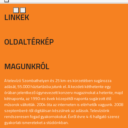
LINKEK
OLDALTÉRKÉP
MAGUNKRÓL
A televízó Szombathelyen és 25 km-es körzetében sugározza
adását, 55.000 háztartásba jutunk el. A kezdeti kéthetente egy
órában jelentkező úgynevezett konzerv magazinokat a hetente, majd
kétnaponta, az 1990-es évek közepétől naponta sugárzott élő
műsorok váltották. 2004 óta az interneten is elérhetők vagyunk. 2008
szeptemberé-től digitálisan készülnek az adások. Televíziónk
rendszeresen fogad gyakornokokat. Évről évre 4-6 hallgató szerez
gyakorlati ismereteket a stúdiónkban.