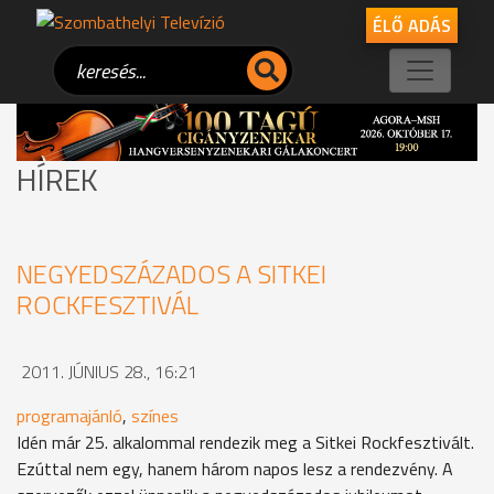
ÉLŐ ADÁS
HÍREK
NEGYEDSZÁZADOS A SITKEI
ROCKFESZTIVÁL
2011. JÚNIUS 28., 16:21
programajánló
,
színes
Idén már 25. alkalommal rendezik meg a Sitkei Rockfesztivált.
Ezúttal nem egy, hanem három napos lesz a rendezvény. A