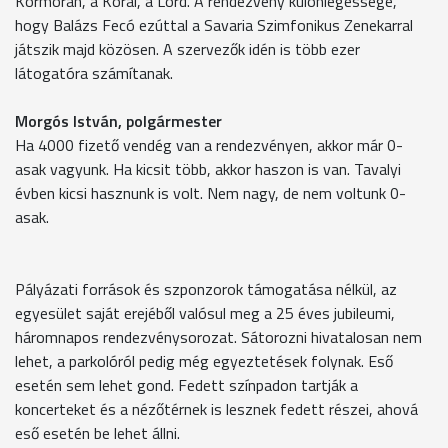
Kormorán, a Korál, a Lord. A rendezvény különlegessége,
hogy Balázs Fecó ezúttal a Savaria Szimfonikus Zenekarral
játszik majd közösen. A szervezők idén is több ezer
látogatóra számítanak.
Morgós István, polgármester
Ha 4000 fizető vendég van a rendezvényen, akkor már 0-
asak vagyunk. Ha kicsit több, akkor haszon is van. Tavalyi
évben kicsi hasznunk is volt. Nem nagy, de nem voltunk 0-
asak.
Pályázati források és szponzorok támogatása nélkül, az
egyesület saját erejéből valósul meg a 25 éves jubileumi,
háromnapos rendezvénysorozat. Sátorozni hivatalosan nem
lehet, a parkolóról pedig még egyeztetések folynak. Eső
esetén sem lehet gond. Fedett színpadon tartják a
koncerteket és a nézőtérnek is lesznek fedett részei, ahová
eső esetén be lehet állni.