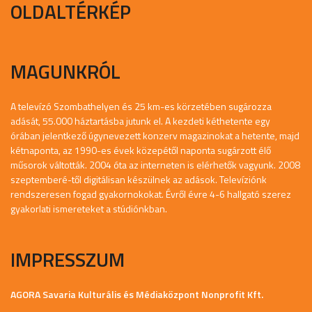
OLDALTÉRKÉP
MAGUNKRÓL
A televízó Szombathelyen és 25 km-es körzetében sugározza
adását, 55.000 háztartásba jutunk el. A kezdeti kéthetente egy
órában jelentkező úgynevezett konzerv magazinokat a hetente, majd
kétnaponta, az 1990-es évek közepétől naponta sugárzott élő
műsorok váltották. 2004 óta az interneten is elérhetők vagyunk. 2008
szeptemberé-től digitálisan készülnek az adások. Televíziónk
rendszeresen fogad gyakornokokat. Évről évre 4-6 hallgató szerez
gyakorlati ismereteket a stúdiónkban.
IMPRESSZUM
AGORA Savaria Kulturális és Médiaközpont Nonprofit Kft.