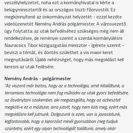
veszélyhelyzetet, noha ezt a kormányhivatal is kérte a
belügyminisztertől és az országos tiszti főorvostól. Ez
megkönnyítené az önkormányzat helyzetét - ezzel kezdte
videóüzenetét Nemény András polgármester. A városvezető
úgy folytatta: az utak befedéséhez szükséges még nem áll
rendelkezésre, de reményei szerint a szerdai kormányülésre
Navracsics Tibor közigazgatási miniszter - ígérete szerint -
beviszi a témát, és döntés születhet a vis maior keret
megnyitásáról. Újabb nehézséget, hogy más megoldást kell
keresni az utak fedésére.
Nemény András - polgármester
"Az viszont már biztos, hogy az a technológia, amit kitaláltunk, a
terramixes technológia nem fog működni az utak gyors befedésére,
az ásványtani szakember, aki megvizsgálta, hogy az azbesztet
megköti-e ez a módszer, arra jutott, hogy nem köti meg, ezért más
megoldásra kell jutnunk. Dolgozunk is ezen, van is javaslatunk,
legfontosabb, hogy a kiporzást minél gyorsabban meg tudjuk
szüntetni, ezért egy olyan technológiát találtunk, amely akár