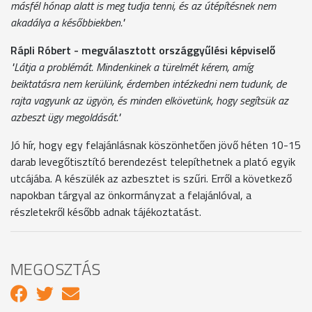
másfél hónap alatt is meg tudja tenni, és az útépítésnek nem
akadálya a későbbiekben."
Rápli Róbert - megválasztott országgyűlési képviselő
"Látja a problémát. Mindenkinek a türelmét kérem, amíg
beiktatásra nem kerülünk, érdemben intézkedni nem tudunk, de
rajta vagyunk az ügyön, és minden elkövetünk, hogy segítsük az
azbeszt ügy megoldását."
Jó hír, hogy egy felajánlásnak köszönhetően jövő héten 10-15
darab levegőtisztító berendezést telepíthetnek a plató egyik
utcájába. A készülék az azbesztet is szűri. Erről a következő
napokban tárgyal az önkormányzat a felajánlóval, a
részletekről később adnak tájékoztatást.
MEGOSZTÁS