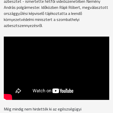
azbesztet - ismertette hétfői videóüzenetében Nemény
András polgármester. Időközben Rápli Róbert, megválasztott
országgyűlési képviselő tájékoztatta a leendő
környezetvédelmi minisztert a szombathelyi
azbesztszennyezésről.
Még mindig nem hirdették ki az egészségügyi