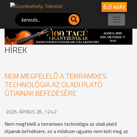
ÉLŐ ADÁS
HÍREK
NEM MEGFELELŐ A TERRAMIXES
TECHNOLÓGIA AZ OLADI PLATÓ
ÚTJAINAK BEFEDÉSÉRE
2026. ÁPRILIS 28., 12:42
Nem megfelelő a terramixes technológia az oladi plató
útjainak befedésére, ez a módszer ugyanis nem köti meg az