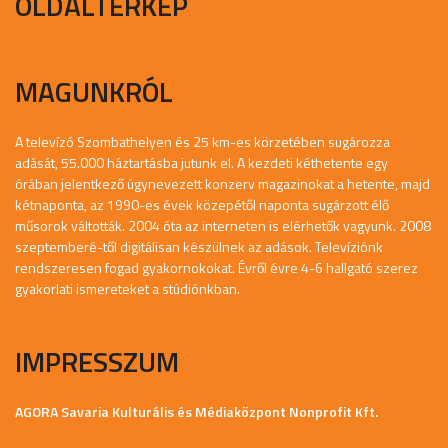
OLDALTÉRKÉP
MAGUNKRÓL
A televízó Szombathelyen és 25 km-es körzetében sugározza
adását, 55.000 háztartásba jutunk el. A kezdeti kéthetente egy
órában jelentkező úgynevezett konzerv magazinokat a hetente, majd
kétnaponta, az 1990-es évek közepétől naponta sugárzott élő
műsorok váltották. 2004 óta az interneten is elérhetők vagyunk. 2008
szeptemberé-től digitálisan készülnek az adások. Televíziónk
rendszeresen fogad gyakornokokat. Évről évre 4-6 hallgató szerez
gyakorlati ismereteket a stúdiónkban.
IMPRESSZUM
AGORA Savaria Kulturális és Médiaközpont Nonprofit Kft.