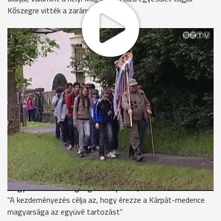
Kőszegre vitték a zarándokkeresztet.
A bői egyházközség tagjai hozták péntek reggel
Szombathelyre a feltámadási zarándokkeresztet.
Hajós Attila - polgármester, Bő
"Ivánból Hozták Bőbe, 1 éjszaka ott tartózkodott a kereszt,
úgy hoztuk Szombathelyre, és nagyon örülünk, hogy részt
vehetünk ebben a közös együttgondolkodással járó
zarándokútban."
A 3000 kilométeres nemzeti zarándoklatot 7. éve szervezik
meg, a kettős állampolgárságról szóló népszavazás kudarca
után. Zamárdiból és Tihanyból húsvétkor 2 irányba indult a
menet a Kárpát-medence településein át.
Nagylaki András - igazgatóhelyettes, Brenner-iskola
"A kezdeményezés célja az, hogy érezze a Kárpát-medence
magyarsága az együvé tartozást"