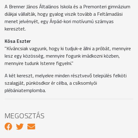
A Brenner János Általános Iskola és a Premonteri gimnázium
diákjai vállalták, hogy gyalog viszik tovább a Feltámadási
menet jelvényét, egy Árpád-kori motívumú szárnyas
keresztet.
Kósa Eszter
"Kíváncsiak vagyunk, hogy ki tudjuk-e állni a próbát, mennyire
lesz egy közösség, mennyire fogunk imádkozni közben,
mennyire tudunk Istenre figyelni."
A két kereszt, melyekre minden résztvevő település felköti
szalagját, pünkösdkor ér célba, a csíksomlyói
plébániatemplomba.
MEGOSZTÁS