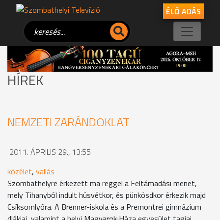
ÉLŐ ADÁS
HÍREK
NEMZETI ZARÁNDOKLAT
2011. ÁPRILIS 29., 13:55
közélet
,
vallás
Szombathelyre érkezett ma reggel a Feltámadási menet,
mely Tihanyból indult húsvétkor, és pünkösdkor érkezik majd
Csíksomlyóra. A Brenner-iskola és a Premontrei gimnázium
diákjai, valamint a helyi Magyarok Háza egyesület tagjai