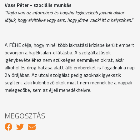
Vass Péter - szociális munkás
“Rajta van az információ és hogyha legközelebb jövünk akkor
látjuk, hogy elvitték-e vagy sem, hogy járt-e valaki itt a helyszínen.”
A FÉHE célja, hogy minél több lakhatási krízisbe került embert
bevonjon a hajléktalan-ellátásba. A szolgáltatások
igénybevételéhez nem szükséges semmilyen okirat, akár
alkohol és drog hatása alatt álló embereket is fogadnak a nap
24 órájában. Az utcai szolgálat pedig azoknak igyekszik
segíteni, akik különböző okok miatt nem mennek be a nappali
melegedőbe, sem az éjjeli menedékhelyre.
MEGOSZTÁS