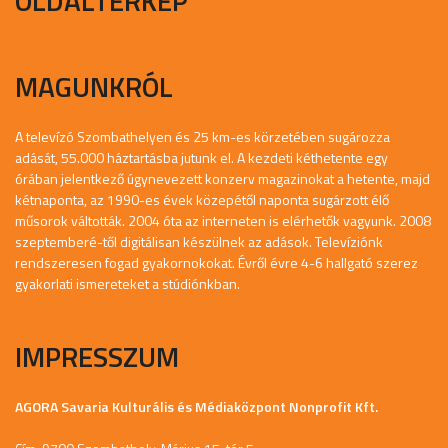
OLDALTÉRKÉP
MAGUNKRÓL
A televízó Szombathelyen és 25 km-es körzetében sugározza
adását, 55.000 háztartásba jutunk el. A kezdeti kéthetente egy
órában jelentkező úgynevezett konzerv magazinokat a hetente, majd
kétnaponta, az 1990-es évek közepétől naponta sugárzott élő
műsorok váltották. 2004 óta az interneten is elérhetők vagyunk. 2008
szeptemberé-től digitálisan készülnek az adások. Televíziónk
rendszeresen fogad gyakornokokat. Évről évre 4-6 hallgató szerez
gyakorlati ismereteket a stúdiónkban.
IMPRESSZUM
AGORA Savaria Kulturális és Médiaközpont Nonprofit Kft.