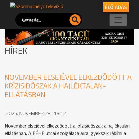
ÉLŐ ADÁS
HÍREK
NOVEMBER ELSEJÉVEL ELKEZDŐDÖTT A
KRÍZISIDŐSZAK A HAJLÉKTALAN-
ELLÁTÁSBAN
2025. NOVEMBER 28., 13:12
November elsejével elkezdődött a krízisidőszak a hajléktalan-
ellátásban. A FÉHE utcai szolgálata arra igyekszik rábírni a