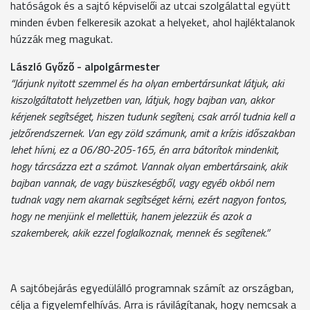
hatóságok és a sajtó képviselői az utcai szolgálattal együtt
minden évben felkeresik azokat a helyeket, ahol hajléktalanok
húzzák meg magukat.
László Győző - alpolgármester
“Járjunk nyitott szemmel és ha olyan embertársunkat látjuk, aki
kiszolgáltatott helyzetben van, látjuk, hogy bajban van, akkor
kérjenek segítséget, hiszen tudunk segíteni, csak arról tudnia kell a
jelzőrendszernek. Van egy zöld számunk, amit a krízis időszakban
lehet hívni, ez a 06/80-205-165, én arra bátorítok mindenkit,
hogy tárcsázza ezt a számot. Vannak olyan embertársaink, akik
bajban vannak, de vagy büszkeségből, vagy egyéb okból nem
tudnak vagy nem akarnak segítséget kérni, ezért nagyon fontos,
hogy ne menjünk el mellettük, hanem jelezzük és azok a
szakemberek, akik ezzel foglalkoznak, mennek és segítenek.”
A sajtóbejárás egyedülálló programnak számít az országban,
célja a figyelemfelhívás. Arra is rávilágítanak, hogy nemcsak a