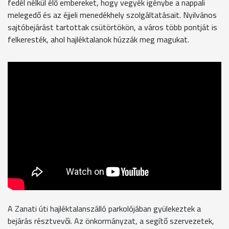
fedél nélkül élő embereket, hogy vegyék igénybe a nappali
melegedő és az éjjeli menedékhely szolgáltatásait. Nyilvános
sajtóbejárást tartottak csütörtökön, a város több pontját is
felkeresték, ahol hajléktalanok húzzák meg magukat.
A Zanati úti hajléktalanszálló parkolójában gyülekeztek a
bejárás résztvevői. Az önkormányzat, a segítő szervezetek,