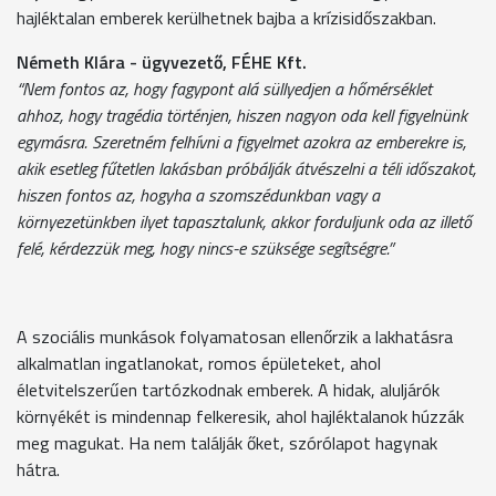
hajléktalan emberek kerülhetnek bajba a krízisidőszakban.
Németh Klára - ügyvezető, FÉHE Kft.
“Nem fontos az, hogy fagypont alá süllyedjen a hőmérséklet
ahhoz, hogy tragédia történjen, hiszen nagyon oda kell figyelnünk
egymásra. Szeretném felhívni a figyelmet azokra az emberekre is,
akik esetleg fűtetlen lakásban próbálják átvészelni a téli időszakot,
hiszen fontos az, hogyha a szomszédunkban vagy a
környezetünkben ilyet tapasztalunk, akkor forduljunk oda az illető
felé, kérdezzük meg, hogy nincs-e szüksége segítségre.”
A szociális munkások folyamatosan ellenőrzik a lakhatásra
alkalmatlan ingatlanokat, romos épületeket, ahol
életvitelszerűen tartózkodnak emberek. A hidak, aluljárók
környékét is mindennap felkeresik, ahol hajléktalanok húzzák
meg magukat. Ha nem találják őket, szórólapot hagynak
hátra.