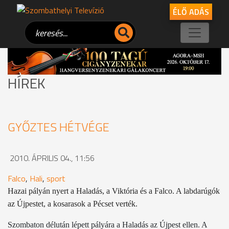
ÉLŐ ADÁS
HÍREK
GYŐZTES HÉTVÉGE
2010. ÁPRILIS 04., 11:56
Falco
,
Hali
,
sport
Hazai pályán nyert a Haladás, a Viktória és a Falco. A labdarúgók
az Újpestet, a kosarasok a Pécset verték.
Szombaton délután lépett pályára a Haladás az Újpest ellen. A