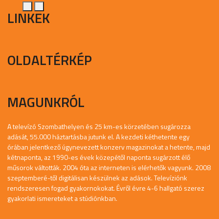
LINKEK
OLDALTÉRKÉP
MAGUNKRÓL
A televízó Szombathelyen és 25 km-es körzetében sugározza
adását, 55.000 háztartásba jutunk el. A kezdeti kéthetente egy
órában jelentkező úgynevezett konzerv magazinokat a hetente, majd
kétnaponta, az 1990-es évek közepétől naponta sugárzott élő
műsorok váltották. 2004 óta az interneten is elérhetők vagyunk. 2008
szeptemberé-től digitálisan készülnek az adások. Televíziónk
rendszeresen fogad gyakornokokat. Évről évre 4-6 hallgató szerez
gyakorlati ismereteket a stúdiónkban.