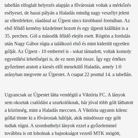
tabellán elfoglalt helyezés alapján a fővárosiak voltak a mérkőzés
esélyesei, de hazai pályán a Haladás mindig nagy veszélyt jelent
az ellenfelekre, ráadásul az Újpest sincs kirobbanó formában. Az
első félidő kemény küzdelmet hozott és egy újpesti kiállítást is a
35. percben. Gól a második félidő elején esett. Rögtön a fordulás
után Nagy Gábor rúgta a találkozó első és mint kiderült egyetlen
gólját. Az Újpest - 10 emberrel is - sokat támadott, voltak komoly
egyenlítési lehetőségei is, de ez nem jött össze. Így egy értékes
győzelmet aratott a kiesés elől menekülő Haladás, amely 1:0
arányban megverte az Újpestet. A csapat 22 ponttal
14. a
tabellán.
Ugyancsak az Újpestet látta vendégül a Viktória FC. A lányok
sem okoztak csalódást a szurkolóknak, bár jóval több gólt láthatott
a közönség, mint a Haladás meccsen. A Viktória ugyanis kilenc
góllal tömte ki a fővárosiak hálóját, akik mindössze egy gólt
tudtak rúgni. A szombathelyi lányok ezzel a győzelemmel
továbbra is ott loholnak a bajnokságot vezető MTK mögött,