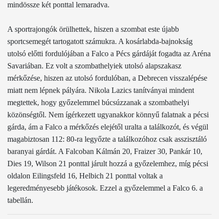
mindössze két ponttal lemaradva.
A sportrajongók örülhettek, hiszen a szombat este újabb
sportcsemegét tartogatott számukra. A kosárlabda-bajnokság
utolsó előtti fordulójában a Falco a Pécs gárdáját fogadta az Aréna
Savariában. Ez volt a szombathelyiek utolsó alapszakasz
mérkőzése, hiszen az utolsó fordulóban, a Debrecen visszalépése
miatt nem lépnek pályára. Nikola Lazics tanítványai mindent
megtettek, hogy győzelemmel búcsúzzanak a szombathelyi
közönségtől. Nem ígérkezett ugyanakkor könnyű falatnak a pécsi
gárda, ám a Falco a mérkőzés elejétől uralta a találkozót, és végül
magabiztosan 112: 80-ra legyőzte a találkozóhoz csak asszisztáló
baranyai gárdát. A Falcoban Kálmán 20, Fraizer 30, Pankár 10,
Dies 19, Wilson 21 ponttal járult hozzá a győzelemhez, míg pécsi
oldalon
Eilingsfeld 16, Helbich 21 ponttal voltak a
legeredményesebb játékosok. Ezzel a győzelemmel a Falco
6. a
tabellán.