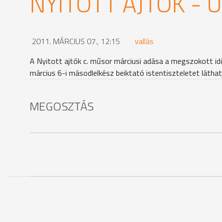
NYITOTT AJTÓK - 
2011. MÁRCIUS 07., 12:15
vallás
A Nyitott ajtók c. műsor márciusi adása a megszokott id
március 6-i másodlelkész beiktató istentiszteletet láthat
MEGOSZTÁS