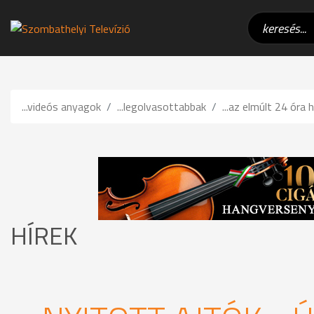
...videós anyagok
...legolvasottabbak
...az elmúlt 24 óra h
HÍREK