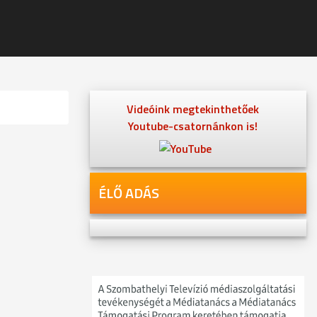
Videóink megtekinthetőek
Youtube-csatornánkon is!
ÉLŐ ADÁS