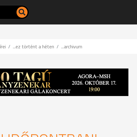
írei
...ez történt a héten
...archivum