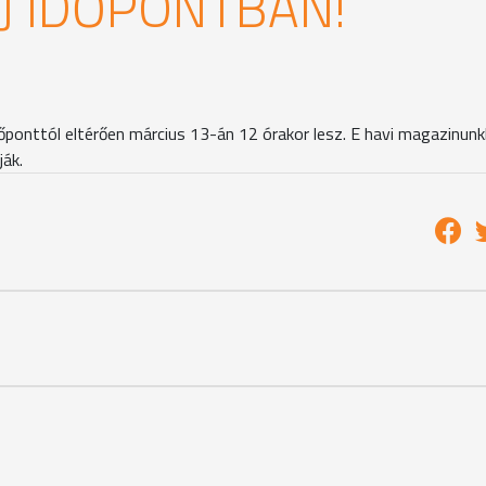
ÚJ IDŐPONTBAN!
őponttól eltérően március 13-án 12 órakor lesz. E havi magazinun
ják.