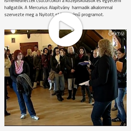
ismerkedhettek csütörtökön a középiskolások és egyetemi
hallgatók. A Mercurius Alapítvány harmadik alkalommal
szervezte meg a Nyitott stúdiók című programot.
Egymást követték a Szombathelyi Televízió épületében a
fiatalokból álló csoportok. Itt jártak többek között a Savaria
Egyetemi Központ első évfolyamos kommunikáció szakos
hallgatói. Elsőként a szerkesztőségben dolgozók munkájával
ismerkedhettek meg. Gellért a filmes szakmában szeretne
később elhelyezkedni, ő is azért választotta a kommunikáció
szakot, hogy megtanulja a szakma alapjait.
Kenyeres Gellért Imre
"Teljes mértékben erre tudunk fókuszáni ezen a szakon.
Aztán hogy ebből ki milyen előnyt kovácsol az nyilván már
magán múlik. Nyilván van más út is a tv-hez, filmezéshez,
vagy egyáltalán a kommunikációhoz, ez az egyik , úgyhogy
majd meglátjuk."