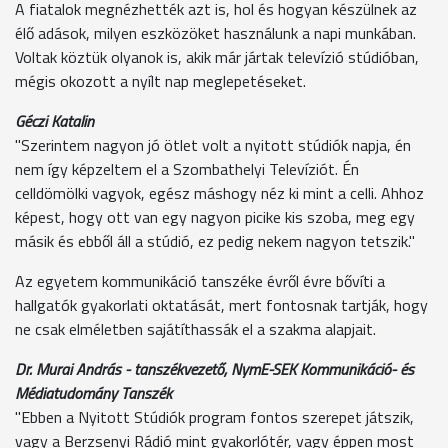
A fiatalok megnézhették azt is, hol és hogyan készülnek az
élő adások, milyen eszközöket használunk a napi munkában.
Voltak köztük olyanok is, akik már jártak televízió stúdióban,
mégis okozott a nyílt nap meglepetéseket.
Géczi Katalin
"Szerintem nagyon jó ötlet volt a nyitott stúdiók napja, én
nem így képzeltem el a Szombathelyi Televíziót. Én
celldömölki vagyok, egész máshogy néz ki mint a celli. Ahhoz
képest, hogy ott van egy nagyon picike kis szoba, meg egy
másik és ebből áll a stúdió, ez pedig nekem nagyon tetszik."
Az egyetem kommunikáció tanszéke évről évre bővíti a
hallgatók gyakorlati oktatását, mert fontosnak tartják, hogy
ne csak elméletben sajátíthassák el a szakma alapjait.
Dr. Murai András - tanszékvezető, NymE-SEK Kommunikáció- és
Médiatudomány Tanszék
"Ebben a Nyitott Stúdiók program fontos szerepet játszik,
vagy a Berzsenyi Rádió mint gyakorlótér, vagy éppen most