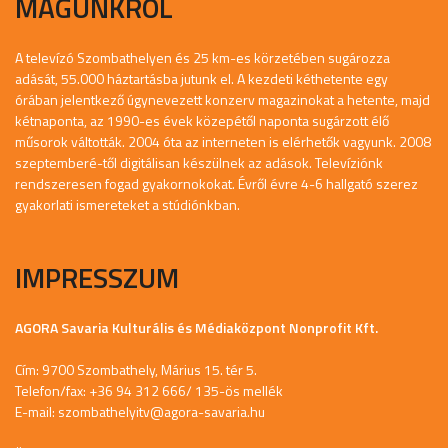
MAGUNKRÓL
A televízó Szombathelyen és 25 km-es körzetében sugározza
adását, 55.000 háztartásba jutunk el. A kezdeti kéthetente egy
órában jelentkező úgynevezett konzerv magazinokat a hetente, majd
kétnaponta, az 1990-es évek közepétől naponta sugárzott élő
műsorok váltották. 2004 óta az interneten is elérhetők vagyunk. 2008
szeptemberé-től digitálisan készülnek az adások. Televíziónk
rendszeresen fogad gyakornokokat. Évről évre 4-6 hallgató szerez
gyakorlati ismereteket a stúdiónkban.
IMPRESSZUM
AGORA Savaria Kulturális és Médiaközpont Nonprofit Kft.
Cím: 9700 Szombathely, Márius 15. tér 5.
Telefon/fax: +36 94 312 666/ 135-ös mellék
E-mail:
szombathelyitv@agora-savaria.hu