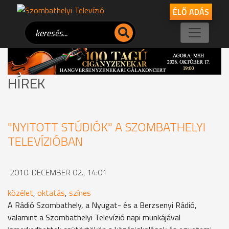
ÉLŐ ADÁS
HÍREK
"NYITOTT STÚDIÓK" A SZOMBATHELYI
TELEVÍZIÓBAN
2010. DECEMBER 02., 14:01
közélet
,
oktatás
,
színes
A Rádió Szombathely, a Nyugat- és a Berzsenyi Rádió,
valamint a Szombathelyi Televízió napi munkájával