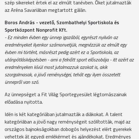
szép sikereket értek el az elmúlt tanévben. Őket jutalmazták
az Aréna Savariában megtartott gálán.
Boros András - vezető, Szombathelyi Sportiskola és
Sportközpont Nonprofit Kft.
- Ez minden évben egy ünnep igazából, egyrészt nyilván az
eredményeket ilyenkor számonvetjük, megnézzük az elmúlt egy
évben mi történt, másrészt pedig azért ez a Sportiskola, az
utánpótlásképzésben - ami a felnőtt sport előszobája - itt azért az
eredményeken kívül most jutalmazzuk azokat is, akik
szorgalmasak, a jövő reménységei, tehát egy ilyen összetett
ünnepről van szó.
Az ünnepséget a Fit Világ Sportegyesület légtornászainak
előadása nyitotta.
Idén is két kategóriában jutalmazták a diákokat. A talent
kategóriában a jövő nagy reménységeit szólították, majd az
országos bajnokságokban dobogós helyezést elért gyerekek
vehettek át egyedi emlékérmet és ajándékokat. Eredményes