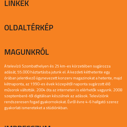
LINKEK
OLDALTÉRKÉP
MAGUNKRÓL
A televízó Szombathelyen és 25 km-es körzetében sugározza
adását, 55.000 háztartásba jutunk el. A kezdeti kéthetente egy
órában jelentkező úgynevezett konzerv magazinokat a hetente, majd
kétnaponta, az 1990-es évek közepétől naponta sugárzott élő
műsorok váltották. 2004 óta az interneten is elérhetők vagyunk. 2008
szeptemberé-től digitálisan készülnek az adások. Televíziónk
rendszeresen fogad gyakornokokat. Évről évre 4-6 hallgató szerez
gyakorlati ismereteket a stúdiónkban.