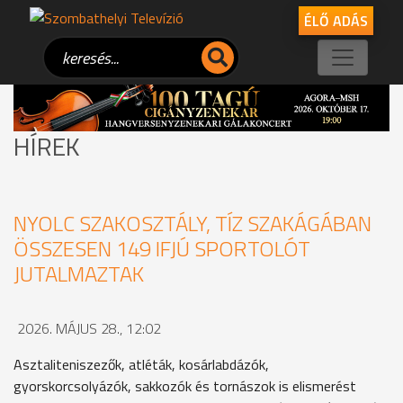
ÉLŐ ADÁS
HÍREK
NYOLC SZAKOSZTÁLY, TÍZ SZAKÁGÁBAN
ÖSSZESEN 149 IFJÚ SPORTOLÓT
JUTALMAZTAK
2026. MÁJUS 28., 12:02
Asztaliteniszezők, atléták, kosárlabdázók,
gyorskorcsolyázók, sakkozók és tornászok is elismerést