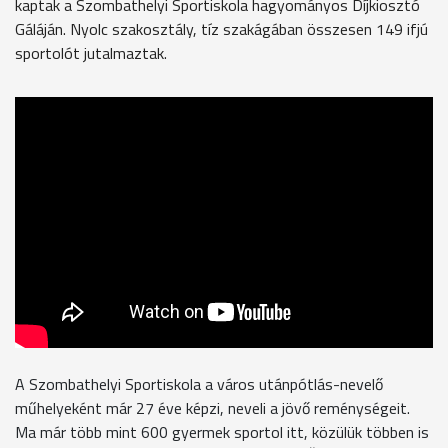
kaptak a Szombathelyi Sportiskola hagyományos Díjkiosztó
Gáláján. Nyolc szakosztály, tíz szakágában összesen 149 ifjú
sportolót jutalmaztak.
A Szombathelyi Sportiskola a város utánpótlás-nevelő
műhelyeként már 27 éve képzi, neveli a jövő reménységeit.
Ma már több mint 600 gyermek sportol itt, közülük többen is