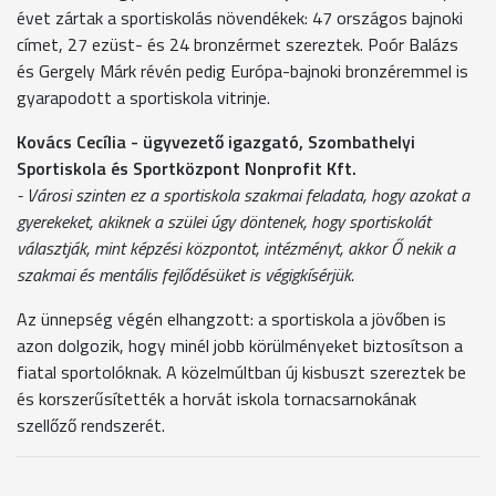
évet zártak a sportiskolás növendékek: 47 országos bajnoki
címet, 27 ezüst- és 24 bronzérmet szereztek. Poór Balázs
és Gergely Márk révén pedig Európa-bajnoki bronzéremmel is
gyarapodott a sportiskola vitrinje.
Kovács Cecília - ügyvezető igazgató, Szombathelyi
Sportiskola és Sportközpont Nonprofit Kft.
- Városi szinten ez a sportiskola szakmai feladata, hogy azokat a
gyerekeket, akiknek a szülei úgy döntenek, hogy sportiskolát
választják, mint képzési központot, intézményt, akkor Ő nekik a
szakmai és mentális fejlődésüket is végigkísérjük.
Az ünnepség végén elhangzott: a sportiskola a jövőben is
azon dolgozik, hogy minél jobb körülményeket biztosítson a
fiatal sportolóknak. A közelmúltban új kisbuszt szereztek be
és korszerűsítették a horvát iskola tornacsarnokának
szellőző rendszerét.