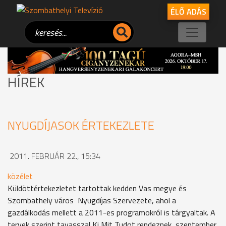
ÉLŐ ADÁS
HÍREK
NYUGDÍJASOK ÉRTEKEZLETE
2011. FEBRUÁR 22., 15:34
közélet
Küldöttértekezletet tartottak kedden Vas megye és
Szombathely város Nyugdíjas Szervezete, ahol a
gazdálkodás mellett a 2011-es programokról is tárgyaltak. A
tervek szerint tavasszal Ki Mit Tudot rendeznek, szeptember