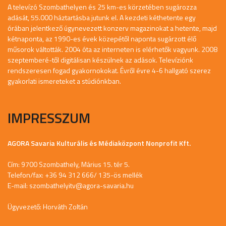
A televízó Szombathelyen és 25 km-es körzetében sugározza
adását, 55.000 háztartásba jutunk el. A kezdeti kéthetente egy
órában jelentkező úgynevezett konzerv magazinokat a hetente, majd
kétnaponta, az 1990-es évek közepétől naponta sugárzott élő
műsorok váltották. 2004 óta az interneten is elérhetők vagyunk. 2008
szeptemberé-től digitálisan készülnek az adások. Televíziónk
rendszeresen fogad gyakornokokat. Évről évre 4-6 hallgató szerez
gyakorlati ismereteket a stúdiónkban.
IMPRESSZUM
AGORA Savaria Kulturális és Médiaközpont Nonprofit Kft.
Cím: 9700 Szombathely, Márius 15. tér 5.
Telefon/fax: +36 94 312 666/ 135-ös mellék
E-mail:
szombathelyitv@agora-savaria.hu
Ügyvezető: Horváth Zoltán