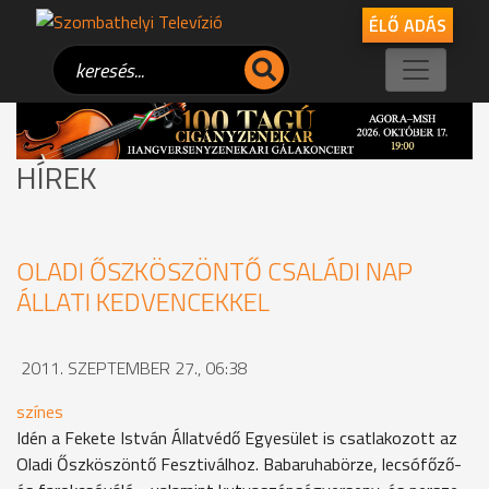
ÉLŐ ADÁS
HÍREK
OLADI ŐSZKÖSZÖNTŐ CSALÁDI NAP
ÁLLATI KEDVENCEKKEL
2011. SZEPTEMBER 27., 06:38
színes
Idén a Fekete István Állatvédő Egyesület is csatlakozott az
Oladi Őszköszöntő Fesztiválhoz. Babaruhabörze, lecsófőző-