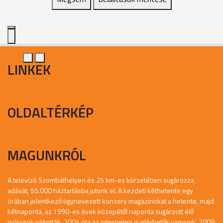
LINKEK
OLDALTÉRKÉP
MAGUNKRÓL
A televízó Szombathelyen és 25 km-es körzetében sugározza
adását, 55.000 háztartásba jutunk el. A kezdeti kéthetente egy
órában jelentkező úgynevezett konzerv magazinokat a hetente, majd
kétnaponta, az 1990-es évek közepétől naponta sugárzott élő
műsorok váltották. 2004 óta az interneten is elérhetők vagyunk. 2008