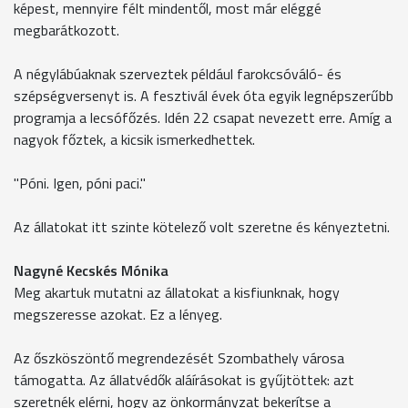
képest, mennyire félt mindentől, most már eléggé
megbarátkozott.
A négylábúaknak szerveztek például farokcsóváló- és
szépségversenyt is. A fesztivál évek óta egyik legnépszerűbb
programja a lecsófőzés. Idén 22 csapat nevezett erre. Amíg a
nagyok főztek, a kicsik ismerkedhettek.
"Póni. Igen, póni paci."
Az állatokat itt szinte kötelező volt szeretne és kényeztetni.
Nagyné Kecskés Mónika
Meg akartuk mutatni az állatokat a kisfiunknak, hogy
megszeresse azokat. Ez a lényeg.
Az őszköszöntő megrendezését Szombathely városa
támogatta. Az állatvédők aláírásokat is gyűjtöttek: azt
szeretnék elérni, hogy az önkormányzat bekerítse a