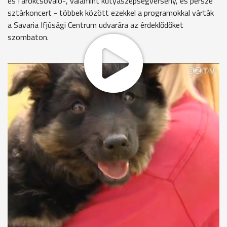
és farokcsóváló-, valamint kutyaszépségverseny, és persze
sztárkoncert - többek között ezekkel a programokkal várták
a Savaria Ifjúsági Centrum udvarára az érdeklődőket
szombaton.
Tánctanítás és bemutató, sport a babáknak és a papáknak,
íjászat és számtalan egyéb program várta a városrész lakóit,
a családokat az Oladi Őszköszöntő Fesztiválra.
Fazekas Gábor intézményegység-vezető, Oladi ÁMK,
Savaria Ifjúság Centrum
Igyekeztünk úgy összeállítani a programokat, hogy
megszólítsunk mindenkit. Reggel babaruhabörzével,
babaúszással indultunk, este Vastag Csaba koncert. Tehát a
babáktól a nyugdíjas korosztályig.
Idén a házi kedvenceket sem kellett otthon hagyniuk a
rendezvényre érkezőknek. Aki pedig nem hozta, az vihetett. A