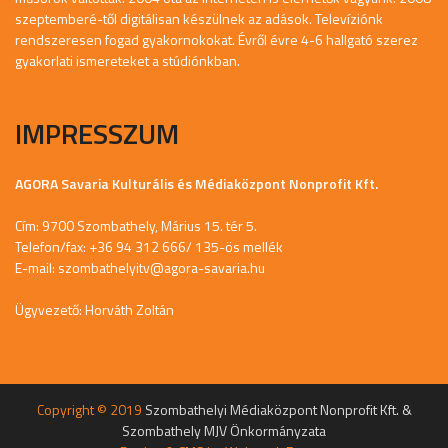
szeptemberé-től digitálisan készülnek az adások. Televíziónk
rendszeresen fogad gyakornokokat. Évről évre 4-6 hallgató szerez
gyakorlati ismereteket a stúdiónkban.
IMPRESSZUM
AGORA Savaria Kulturális és Médiaközpont Nonprofit Kft.
Cím: 9700 Szombathely, Márius 15. tér 5.
Telefon/fax: +36 94 312 666/ 135-ös mellék
E-mail:
szombathelyitv@agora-savaria.hu
Ügyvezető: Horváth Zoltán
Copyright © 2019
Szombathelyi Médiaközpont Nonprofit Kft. &
Szombathely MJV Önkormányzata