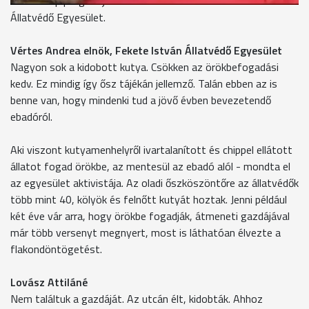
családi nap programjaihoz csatlakozott a Fekete István
Állatvédő Egyesület.
Vértes Andrea elnök, Fekete István Állatvédő Egyesület
Nagyon sok a kidobott kutya. Csökken az örökbefogadási
kedv. Ez mindig így ősz tájékán jellemző. Talán ebben az is
benne van, hogy mindenki tud a jövő évben bevezetendő
ebadóról.
Aki viszont kutyamenhelyről ivartalanított és chippel ellátott
állatot fogad örökbe, az mentesül az ebadó alól - mondta el
az egyesület aktivistája. Az oladi őszköszöntőre az állatvédők
több mint 40, kölyök és felnőtt kutyát hoztak. Jenni például
két éve vár arra, hogy örökbe fogadják, átmeneti gazdájával
már több versenyt megnyert, most is láthatóan élvezte a
flakondöntögetést.
Lovász Attiláné
Nem találtuk a gazdáját. Az utcán élt, kidobták. Ahhoz