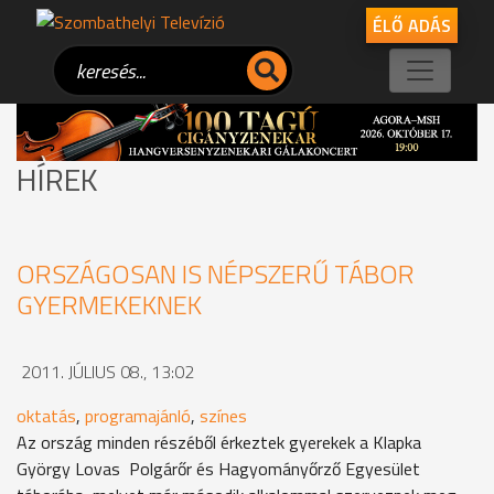
ÉLŐ ADÁS
HÍREK
ORSZÁGOSAN IS NÉPSZERŰ TÁBOR
GYERMEKEKNEK
2011. JÚLIUS 08., 13:02
oktatás
,
programajánló
,
színes
Az ország minden részéből érkeztek gyerekek a Klapka
György Lovas Polgárőr és Hagyományőrző Egyesület