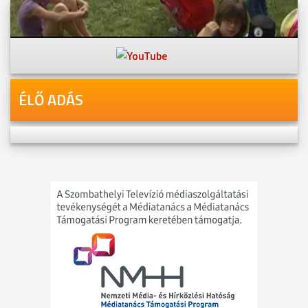
Videóink megtekinthetőek
Youtube-csatornánkon is!
ÉLŐ ADÁS