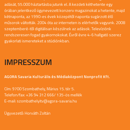
adását, 55.000 háztartásba jutunk el. A kezdeti kéthetente egy
órában jelentkező úgynevezett konzerv magazinokat a hetente, majd
kétnaponta, az 1990-es évek közepétől naponta sugárzott élő
műsorok váltották. 2004 óta az interneten is elérhetők vagyunk. 2008
szeptemberé-től digitálisan készülnek az adások. Televíziónk
rendszeresen fogad gyakornokokat. Évről évre 4-6 hallgató szerez
gyakorlati ismereteket a stúdiónkban.
IMPRESSZUM
AGORA Savaria Kulturális és Médiaközpont Nonprofit Kft.
Cím: 9700 Szombathely, Márius 15. tér 5.
Telefon/fax: +36 94 312 666/ 135-ös mellék
E-mail:
szombathelyitv@agora-savaria.hu
Ügyvezető: Horváth Zoltán