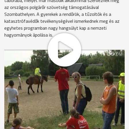
táborába, melyet már második alkalommal szerveznek meg
az országos polgárőr szövetség támogatásával
Szombathelyen. A gyerekek a rendőrök, a tűzoltók és a
katasztrófavédők tevékenységével ismerkednek meg és az
egyhetes programban nagy hangsúlyt kap a nemzeti
hagyományok ápolása is.
MEGOSZTÁS