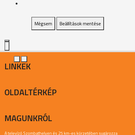
Mégsem
Beállítások mentése
LINKEK
OLDALTÉRKÉP
MAGUNKRÓL
A televízó Szombathelyen és 25 km-es körzetében sugározza