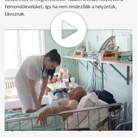
felmondólevelüket, így ha nem rendeződik a helyzetük,
távoznak.
A kórházakban orvoshiány van, és a rezidensi helyek egy
része is betöltetlen. Szombathelyen 30 rezidenst
foglalkoztatnak.
Orsolya elsőéves rezidens a kardiológián. 120 ezer forint körül
keres havonta, azt mondja, ebből csak azért tud megélni,
mert a szüleivel lakik, és nem kell albérletet fenntartania. Ő az
optimisták közé tartozik, és nem gondolkodik külföldi
munkavállaláson.
Dr. Németh Orsolya - rezidens, Markusovszky-kórház
"Sokan kimentek külföldre, én nem szeretnék, hiszen itt a
családom, itt vannak a szeretteim. Bízom abban, hogy idővel
megtaláljuk a számításunkat itt Magyarországon."