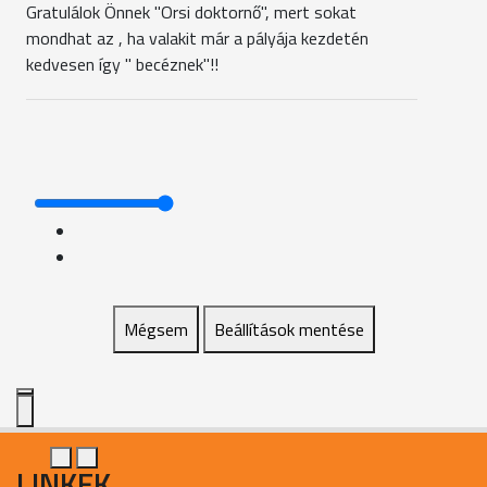
Gratulálok Önnek "Orsi doktornő", mert sokat
mondhat az , ha valakit már a pályája kezdetén
kedvesen így " becéznek"!!
Mégsem
Beállítások mentése
LINKEK