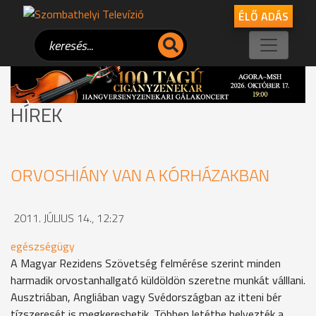
ÉLŐ ADÁS
HÍREK
ORVOSHIÁNY VAN A KÓRHÁZAKBAN
2011. JÚLIUS 14., 12:27
egészségügy
A Magyar Rezidens Szövetség felmérése szerint minden
harmadik orvostanhallgató küldöldön szeretne munkát válllani.
Ausztriában, Angliában vagy Svédországban az itteni bér
tízszeresét is megkereshetik. Többen letétbe helyezték a