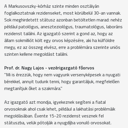
A Markusovszky-kórház szinte minden osztályán
foglalkoztatnak rezidenseket, most körülbelül 30-an vannak.
Sok meghirdetett státusz azonban betöltetlen marad: nehéz
például patológus, aneszteziológus, traumatológus, laboráns
rezidenst találni. Az igazgató szerint a gond az, hogy az
állam sokmilliót költ egy orvos képzésére, aki ha külföldre
megy, ez az összeg elvész, erre a problémára szerinte uniós
szinten kellene megoldást találni.
Prof. dr. Nagy Lajos - vezérigazgató főorvos
"Mi is érezzük, hogy nem vagyunk versenyképesek a nyugati
bérekkel, annyit tudunk tenni, hogy garantáljuk, megfelelően
megtanítjuk őket a szakmára."
Az igazgató azt mondja, igyekeznek segíteni a fiatal
orvosoknak ahol csak lehet, például a lakhatási problémáik
megoldásában. Évente 15-20 rezidenst vesznek fel
státuszba, velük pótolják a nyugdíjba vonuló orvosokat.