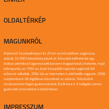
OLDALTÉRKÉP
MAGUNKRÓL
A televízó Szombathelyen és 25 km-es körzetében sugározza
adását, 55.000 háztartásba jutunk el. A kezdeti kéthetente egy
órában jelentkező úgynevezett konzerv magazinokat a hetente, majd
kétnaponta, az 1990-es évek közepétől naponta sugárzott élő
műsorok váltották. 2004 óta az interneten is elérhetők vagyunk. 2008
szeptemberé-től digitálisan készülnek az adások. Televíziónk
rendszeresen fogad gyakornokokat. Évről évre 4-6 hallgató szerez
gyakorlati ismereteket a stúdiónkban.
IMPRESSZUM