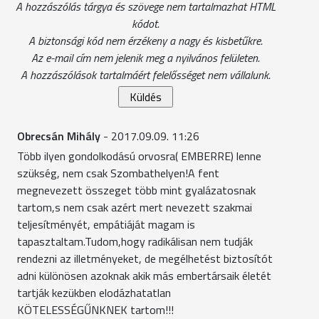
A hozzászólás tárgya és szövege nem tartalmazhat HTML
kódot.
A biztonsági kód nem érzékeny a nagy és kisbetűkre.
Az e-mail cím nem jelenik meg a nyilvános felületen.
A hozzászólások tartalmáért felelősséget nem vállalunk.
Obrecsán Mihály
- 2017.09.09. 11:26
Több ilyen gondolkodású orvosra( EMBERRE) lenne
szükség, nem csak Szombathelyen!A fent
megnevezett összeget több mint gyalázatosnak
tartom,s nem csak azért mert nevezett szakmai
teljesítményét, empátiáját magam is
tapasztaltam.Tudom,hogy radikálisan nem tudják
rendezni az illetményeket, de megélhetést biztosítót
adni különösen azoknak akik más embertársaik életét
tartják kezükben elodázhatatlan
KÖTELESSÉGŰNKNEK tartom!!!