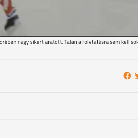
ek
éssel. Tehát ez a gyakorlati haszna. Mivel nálunk nagyon-
 szerveznünk ahhoz, hogy gyakorlatilag több edzéssel
 is elősegíti ez."
örében nagy sikert aratott. Talán a folytatásra sem kell so