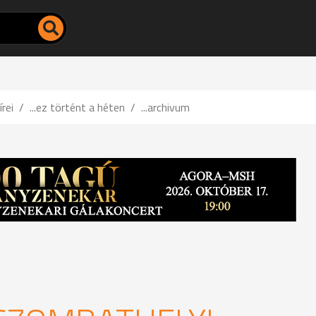
írei
...ez történt a héten
...archivum