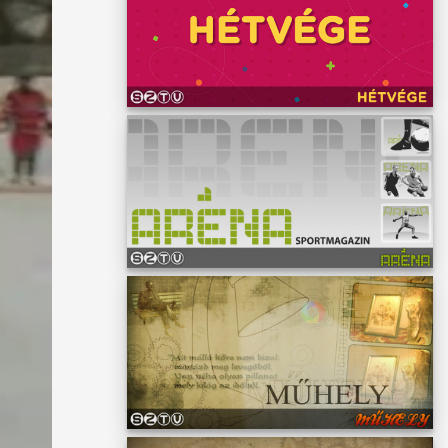
n,
ja az
, mert