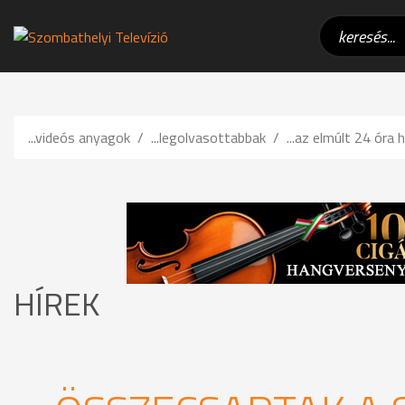
...videós anyagok
...legolvasottabbak
...az elmúlt 24 óra h
HÍREK