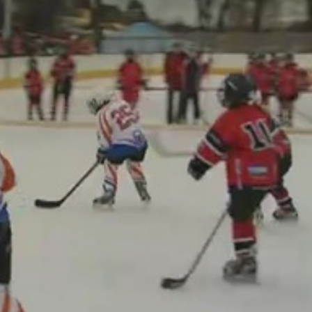
te lévő U12-es nem eredménycentrikus a magyar bajnokságba
több mérkőzést játszanak a gyerekek. Persze mindenki tud
eg, hogy minél több gyerek játszon."
orongozásnak. Ennek ellenére mostanában a sportág
seket a műjégpályán. Valószínűleg emiatt is kísérte nagy
U10
tente kétszer van itt edzésünk. Most izgulunk a meccs miatt
Hát engem nagy örömmel tölt el."
őven volt lehetőségük az edzőknek arra, hogy minden
 pedig éltek is az alkalommal és szebbnél szebb gólokkal,