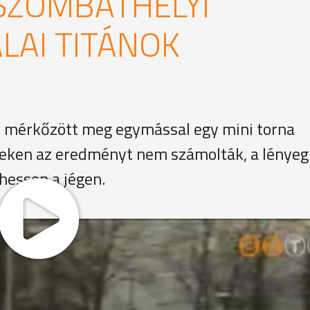
SZOMBATHELYI
ALAI TITÁNOK
t mérkőzött meg egymással egy mini torna
eken az eredményt nem számolták, a lényeg
thessen a jégen.
 csapatokkal szerepelnek a felnőtt és korosztályos ország
 vasi megyeszékhelyen rendeztek tornát, de erre a két eg