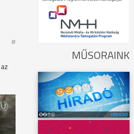
MŰSORAINK
 az
os
ylet