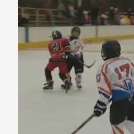
"Valójában ez a két korosztály, valamint a fölöt
hanem az a lényeg, hogy torna rendszerben minél 
eredményt, de nincs jegyzőkönyvezve. Itt az a lény
Szombathelyen komoly hagyományai vannak a jégk
szerelmesei igen ritkán láthatnak jéghoki mérkőzé
érdeklődés a korosztályos tornát.
Zelevics Gergő játékos, Szombathelyi Pingvinek 
"Sajnos kevésszer adódik meg ez a pillanat itt. He
sok szülő is eljött és az én szüleim is itt vannak. 
A mérkőzések kétszer 24 percesek voltak, azaz b
játékosuknak lehetőséget adjanak. A hokispalánták
cselekkel, védésekkel hálálták meg a bizalmat.