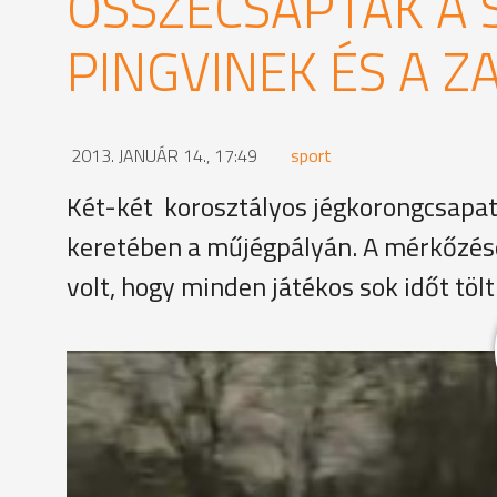
ÖSSZECSAPTAK A 
PINGVINEK ÉS A Z
2013. JANUÁR 14., 17:49
sport
Két-két korosztályos jégkorongcsapa
keretében a műjégpályán. A mérkőzés
volt, hogy minden játékos sok időt töl
A Szombathelyi Pingvinek és a Zalai Titánok közös
bajnokságokban. Az U8-asok és U10-esek számára a
külön-külön együtteseket állított ki.
Göncz Szabolcs elnök, Szombathelyi Pingvinek