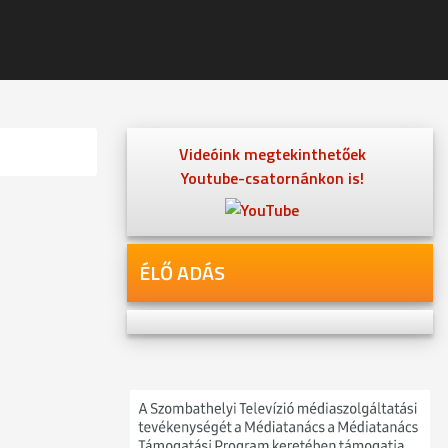
Videóink megtekinthetőek
Youtube-csatornánkon is!
ÉLŐ ADÁS