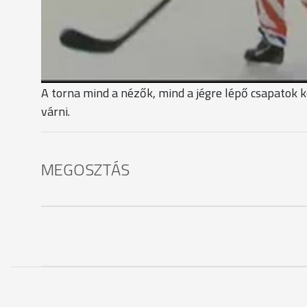
Csergő István vezetőedző, Szombathelyi Pingvin
"Gyakorlatilag egy ilyen mérkőzés felér három edz
rövid a jégszezon, minél több ilyen tornát kellene
számolhassunk. Egyébként a gyerekek lelkifejlődését
A torna mind a nézők, mind a jégre lépő csapatok k
várni.
MEGOSZTÁS