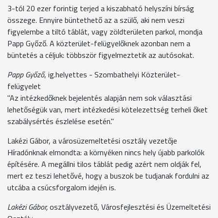
3-tól 20 ezer forintig terjed a kiszabható helyszíni bírság
összege. Ennyire büntethető az a szülő, aki nem veszi
figyelembe a tiltó táblát, vagy zöldterületen parkol, mondja
Papp Győző. A közterület-felügyelőknek azonban nem a
büntetés a céljuk: többször figyelmeztetik az autósokat.
Papp Győző
, ig.helyettes - Szombathelyi Közterület-
felügyelet
"Az intézkedőknek bejelentés alapján nem sok választási
lehetőségük van, mert intézkedési kötelezettség terheli őket
szabálysértés észlelése esetén."
Lakézi Gábor, a városüzemeltetési osztály vezetője
Híradónknak elmondta: a környéken nincs hely újabb parkolók
építésére. A megállni tilos táblát pedig azért nem oldják fel,
mert ez teszi lehetővé, hogy a buszok be tudjanak fordulni az
utcába a csúcsforgalom idején is.
Lakézi Gábor,
osztályvezető, Városfejlesztési és Üzemeltetési