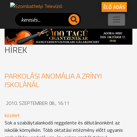
ÉLŐ ADÁS
HÍREK
PARKOLÁSI ANOMÁLIA A ZRÍNYI
ISKOLÁNÁL
2010. SZEPTEMBER 08., 16:11
közélet
Sok a szabálytalankodó reggelente és délutánonként az
iskolák környékén. Több oktatási intézmény előtt ugyanis