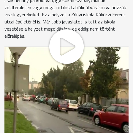
csak néhány parkoló van, így sokan szabálytalanul:
zöldterületen vagy megállni tilos tábláknál várakozva hozzák-
viszik gyerekeiket. Ez a helyzet a Zrínyi iskola Rákóczi Ferenc
utcai épületénél is. Már több javaslatot is tett az iskola
vezetése a helyzet megoldására, de eddig nem történt
előrelépés.
Minden reggel autók tucatjai állnak a megállni tilos táblánál a
Zrínyi iskola Rákóczi utcai épületénél. A Szent Flórián körút
felől 50 méteren keresztül tábla tiltja a megállást, de ilyen
tábla van a másik oldalon is. A legtöbben mégis itt állnak meg,
hogy gyereküket iskolába vigyék. A legkisebbeket, akik ebben
az épületben tanulnak, még rendszeresen bekísérik a szülők.
Azt mondják, az utcában de még a környéken sincs
parkolóhely.
Vanek Rudolf
"A reggeli elég problémás, látják Önök is: elindulni, megállni.
minden problémás."