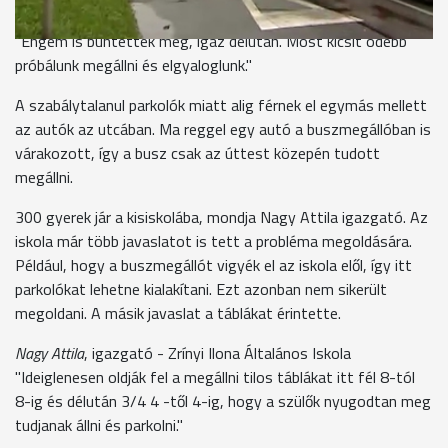
Bertalanné Gál Eszter
"Engem is büntettek meg, igaz délután. Most kicsit odébb
próbálunk megállni és elgyaloglunk."
A szabálytalanul parkolók miatt alig férnek el egymás mellett
az autók az utcában. Ma reggel egy autó a buszmegállóban is
várakozott, így a busz csak az úttest közepén tudott
megállni.
300 gyerek jár a kisiskolába, mondja Nagy Attila igazgató. Az
iskola már több javaslatot is tett a probléma megoldására.
Például, hogy a buszmegállót vigyék el az iskola elől, így itt
parkolókat lehetne kialakítani. Ezt azonban nem sikerült
megoldani. A másik javaslat a táblákat érintette.
Nagy Attila
, igazgató - Zrínyi Ilona Általános Iskola
"Ideiglenesen oldják fel a megállni tilos táblákat itt fél 8-tól
8-ig és délután 3/4 4 -től 4-ig, hogy a szülők nyugodtan meg
tudjanak állni és parkolni."