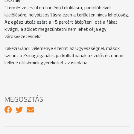
Osztály
"Természetes úton történő feloldásra, parkolóhelyek
kijelölésére, helybiztosításra ezen a területen nincs lehetőség.
Az egész utcát ezért a 15 percért átépíteni, ott a fákat
kivágni, a zöldet megszüntetni nem lehet célja egy
városvezetésnek."
Lakézi Gábor véleménye szerint az Ügyészségnél, mások
szerint a Zsinagógánál is parkolhatnának a szülők és onnan
kellene elkísérniük gyerekeiket az iskolába.
MEGOSZTÁS