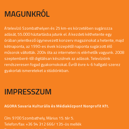
MAGUNKRÓL
A televízó Szombathelyen és 25 km-es körzetében sugározza
adását, 55.000 háztartásba jutunk el. A kezdeti kéthetente egy
órában jelentkező úgynevezett konzerv magazinokat a hetente, majd
kétnaponta, az 1990-es évek közepétől naponta sugárzott élő
műsorok váltották. 2004 óta az interneten is elérhetők vagyunk. 2008
szeptemberé-től digitálisan készülnek az adások. Televíziónk
rendszeresen fogad gyakornokokat. Évről évre 4-6 hallgató szerez
gyakorlati ismereteket a stúdiónkban.
IMPRESSZUM
AGORA Savaria Kulturális és Médiaközpont Nonprofit Kft.
Cím: 9700 Szombathely, Márius 15. tér 5.
Telefon/fax: +36 94 312 666/ 135-ös mellék