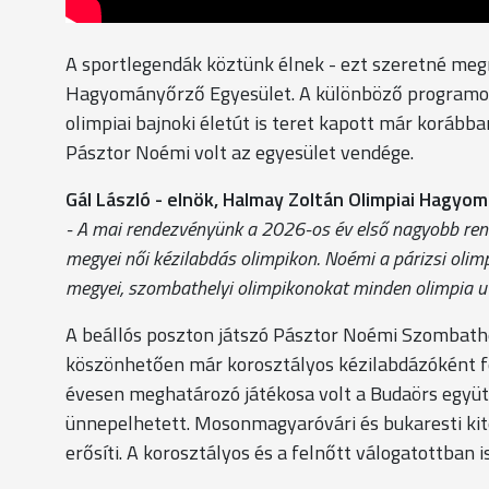
A sportlegendák köztünk élnek - ezt szeretné me
Hagyományőrző Egyesület. A különböző programok,
olimpiai bajnoki életút is teret kapott már korább
Pásztor Noémi volt az egyesület vendége.
Gál László - elnök, Halmay Zoltán Olimpiai Hagy
- A mai rendezvényünk a 2026-os év első nagyobb rende
megyei női kézilabdás olimpikon. Noémi a párizsi olimp
megyei, szombathelyi olimpikonokat minden olimpia ut
A beállós poszton játszó Pásztor Noémi Szombathe
köszönhetően már korosztályos kézilabdázóként felk
évesen meghatározó játékosa volt a Budaörs együt
ünnepelhetett. Mosonmagyaróvári és bukaresti kit
erősíti. A korosztályos és a felnőtt válogatottban 