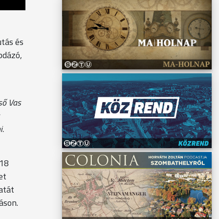
tás és
bdázó,
ső Vas
i.
 18
et
atát
áson.