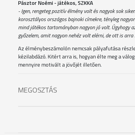
Pásztor Noémi - játékos, SZKKA
- Igen, rengeteg pozitív élmény volt és nagyok sok sik
korosztályos országos bajnoki címekre, tényleg nagyon 
mind játékos tartományban nagyon jó volt. Úgyhogy az 
győzelem, amit nagyon nehéz volt elérni, de ott is arr
Az élménybeszámolón nemcsak pályafutása részlete
kézilabdázó. Kitért arra is, hogyan élte meg a válo
mennyire motivált a jövőjét illetően.
MEGOSZTÁS