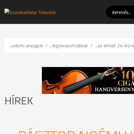
...videós anyagok
...legolvasottabbak
...az elmúlt 24 óra h
HÍREK