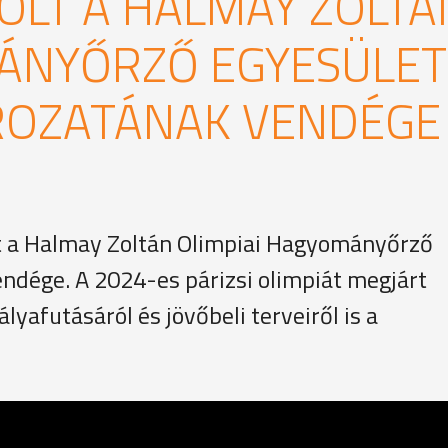
OLT A HALMAY ZOLTÁ
MÁNYŐRZŐ EGYESÜLET
ROZATÁNAK VENDÉGE
lt a Halmay Zoltán Olimpiai Hagyományőrző
ndége. A 2024-es párizsi olimpiát megjárt
lyafutásáról és jövőbeli terveiről is a