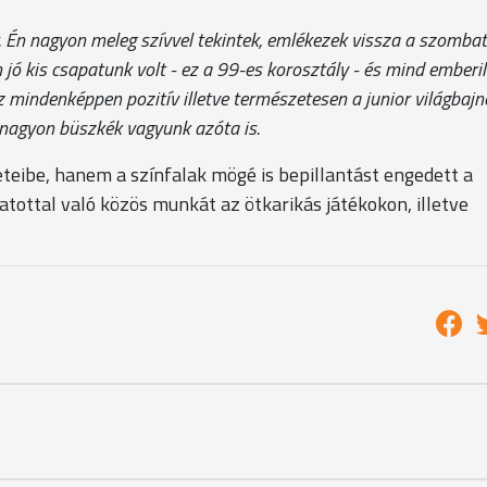
er. Én nagyon meleg szívvel tekintek, emlékezek vissza a szombat
jó kis csapatunk volt - ez a 99-es korosztály - és mind emberil
mindenképpen pozitív illetve természetesen a junior világbajn
a nagyon büszkék vagyunk azóta is.
ibe, hanem a színfalak mögé is bepillantást engedett a
gatottal való közös munkát az ötkarikás játékokon, illetve