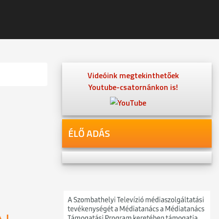
Videóink megtekinthetőek
Youtube-csatornánkon is!
ÉLŐ ADÁS