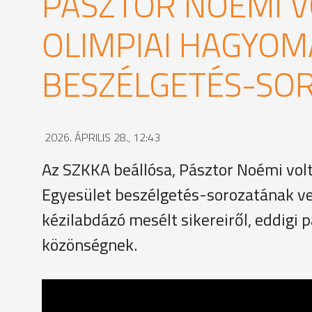
PÁSZTOR NOÉMI V
OLIMPIAI HAGYO
BESZÉLGETÉS-SO
2026. ÁPRILIS 28., 12:43
Az SZKKA beállósa, Pásztor Noémi vo
Egyesület beszélgetés-sorozatának ve
kézilabdázó mesélt sikereiről, eddigi pá
közönségnek.