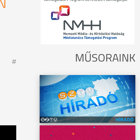
N
MŰSORAINK