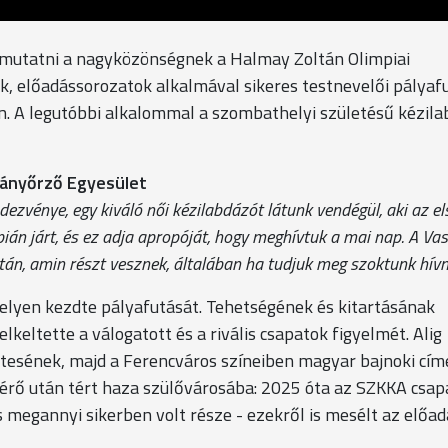
gmutatni a nagyközönségnek a Halmay Zoltán Olimpiai
 előadássorozatok alkalmával sikeres testnevelői pályafu
an. A legutóbbi alkalommal a szombathelyi születésű kézila
ományőrző Egyesület
zvénye, egy kiváló női kézilabdázót látunk vendégül, aki az el
ián járt, és ez adja apropóját, hogy meghívtuk a mai nap. A Vas
án, amin részt vesznek, általában ha tudjuk meg szoktunk hívn
lyen kezdte pályafutását. Tehetségének és kitartásának
eltette a válogatott és a rivális csapatok figyelmét. Alig
tesének, majd a Ferencváros színeiben magyar bajnoki cím
érő után tért haza szülővárosába: 2025 óta az SZKKA csap
is megannyi sikerben volt része - ezekről is mesélt az előad