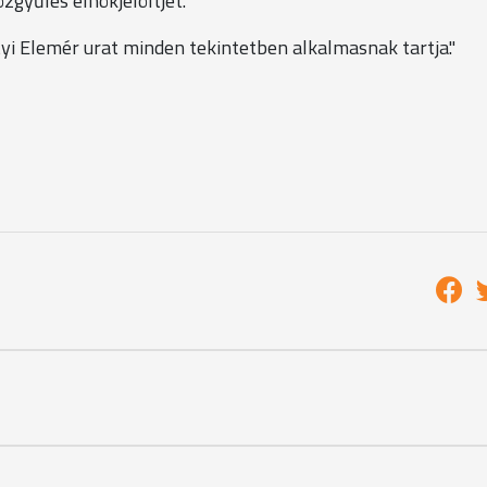
zgyűlés elnökjelöltjét.
yi Elemér urat minden tekintetben alkalmasnak tartja."