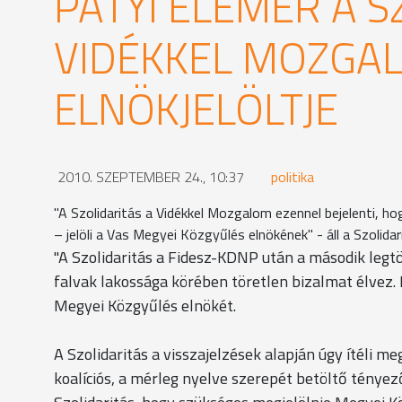
PATYI ELEMÉR A S
VIDÉKKEL MOZGA
ELNÖKJELÖLTJE
2010. SZEPTEMBER 24., 10:37
politika
"A Szolidaritás a Vidékkel Mozgalom ezennel bejelenti, h
– jelöli a Vas Megyei Közgyűlés elnökének" - áll a Szolid
"A Szolidaritás a Fidesz-KDNP után a második legtöb
falvak lakossága körében töretlen bizalmat élvez. M
Megyei Közgyűlés elnökét.
A Szolidaritás a visszajelzések alapján úgy ítéli 
koalíciós, a mérleg nyelve szerepét betöltő tényező