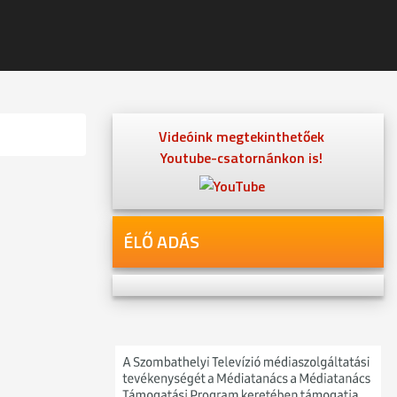
Videóink megtekinthetőek
Youtube-csatornánkon is!
ÉLŐ ADÁS