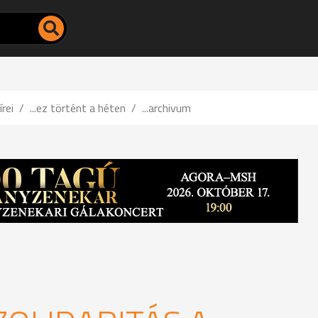
írei
...ez történt a héten
...archivum