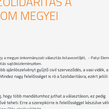
ZOLIDARITÁS A
LOM MEGYEI
ogy a megyei önkormányzati választás listavezetőjét, - Patyi Elem
aritás sajtóközleményében.
b ajánlószelvényt gyűjtő civil szerveződés, a vasi vidék, a
indez nagy felelősséget is ró a Szolidaritásra, ezért jelöl
meg, hogy több mandátumhoz juthat a választáson, ez pedig
vé teheti. Erre a szerepkörre is felelősséggel készülve véli