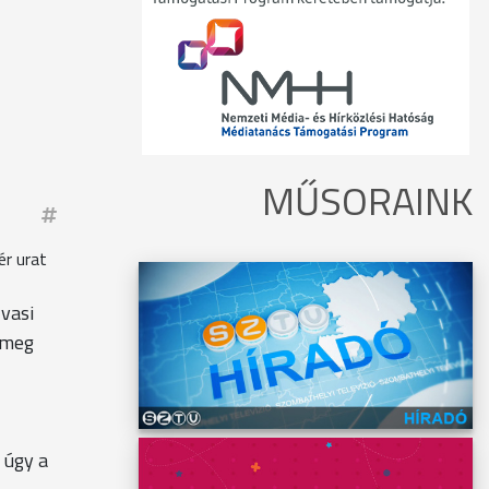
MŰSORAINK
ér urat
 vasi
i meg
 úgy a