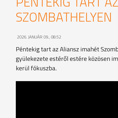
PÉNTEKIG TART AZ
SZOMBATHELYEN
2026. JANUÁR 09., 08:52
Péntekig tart az Aliansz imahét Szom
gyülekezete estéről estére közösen im
kerül fókuszba.