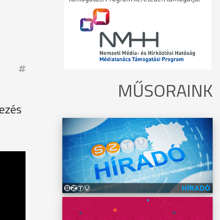
MŰSORAINK
kezés