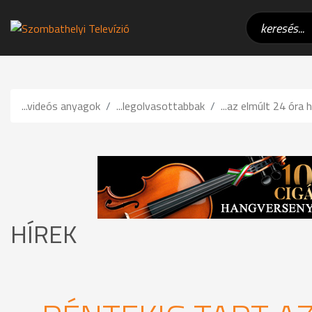
...videós anyagok
...legolvasottabbak
...az elmúlt 24 óra h
HÍREK