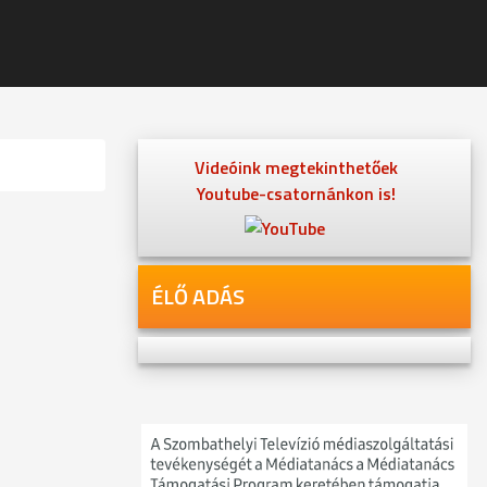
Videóink megtekinthetőek
Youtube-csatornánkon is!
ÉLŐ ADÁS