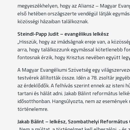
megyeszékhelyen, hogy az Aliansz – Magyar Evangé
első hetében országszerte vendégül látják egymá
közösségi házaiban találkoznak.
Steindl-Papp Judit – evangélikus lelkész
„Hisszük, hogy az imádságnak ereje van, a közöss
arra, hogy találkozzunk egymással kötetlenebb fo
fontosnak érzik, hogy Krisztus nevében együtt leg
A Magyar Evangéliumi Szövetség egy világszerveze
testvérek állították össze. Idén a 78. zsoltár jegy
az érdeklődők. A felhívás szerint ennek az isten
tartani és hálát adni. Jakab Bálint református lel
idősotthonban. Hangsúlyozta, nem az események r
történelemre.
Jakab Bálint – lelkész, Szombathelyi Református
„Nem a múltat, a történelmet kell elbeszélni, - és 