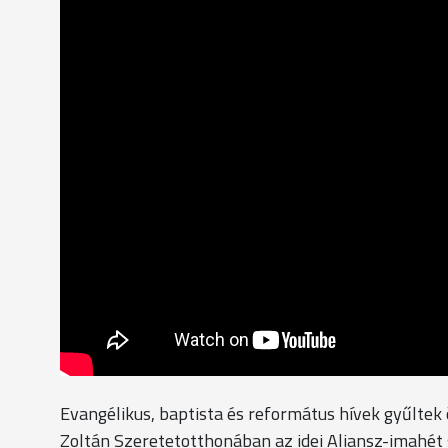
Evangélikus, baptista és református hívek gyűltek
Zoltán Szeretetotthonában az idei Aliansz-imahé