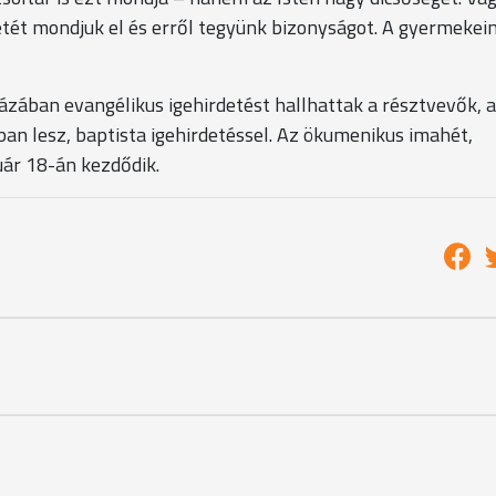
lenlétét mondjuk el és erről tegyünk bizonyságot. A gyermeke
zában evangélikus igehirdetést hallhattak a résztvevők, a
an lesz, baptista igehirdetéssel. Az ökumenikus imahét,
uár 18-án kezdődik.