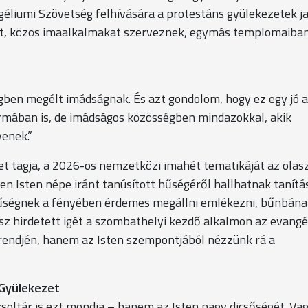
liumi Szövetség felhívására a protestáns gyülekezetek j
st, közös imaalkalmakat szerveznek, egymás templomaiban
égben megélt imádságnak. És azt gondolom, hogy ez egy jó 
rmában is, de imádságos közösségben mindazokkal, akik
yenek.”
t tagja, a 2026-os nemzetközi imahét tematikáját az olas
ében Isten népe iránt tanúsított hűségéről hallhatnak tanít
i hűségnek a fényében érdemes megállni emlékezni, bűnbána
kész hirdetett igét a szombathelyi kezdő alkalmon az evangé
endjén, hanem az Isten szempontjából nézzünk rá a
 Gyülekezet
zsoltár is ezt mondja – hanem az Isten nagy dicsőségét. Vag