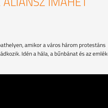
 ALIANSZ IMAHÉT
bathelyen, amikor a város három protestáns
ádkozik. Idén a hála, a bűnbánat és az emlé