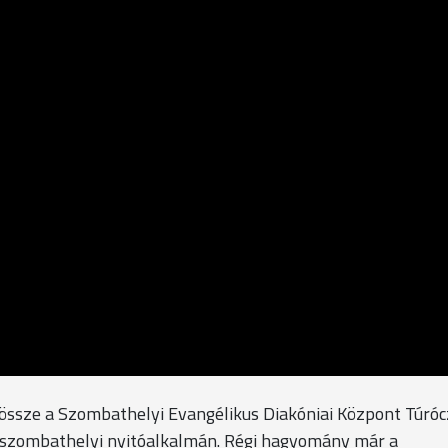
 össze a Szombathelyi Evangélikus Diakóniai Központ Túró
t szombathelyi nyitóalkalmán. Régi hagyomány már a