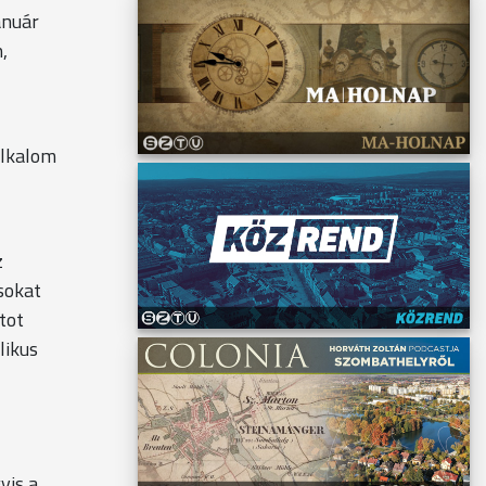
anuár
,
alkalom
z
ásokat
tot
likus
yis a