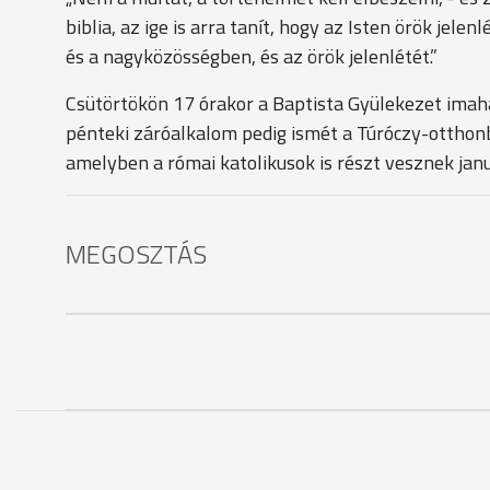
biblia, az ige is arra tanít, hogy az Isten örök je
és a nagyközösségben, és az örök jelenlétét.”
Csütörtökön 17 órakor a Baptista Gyülekezet imahá
pénteki záróalkalom pedig ismét a Túróczy-otthonb
amelyben a római katolikusok is részt vesznek jan
MEGOSZTÁS