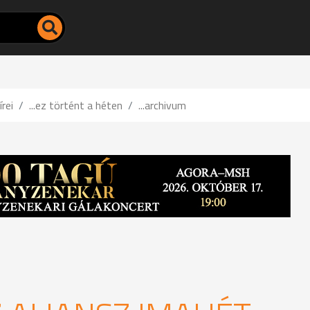
írei
...ez történt a héten
...archivum